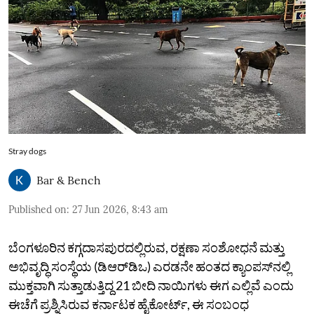
Stray dogs
Bar & Bench
Published on
:
27 Jun 2026, 8:43 am
ಬೆಂಗಳೂರಿನ ಕಗ್ಗದಾಸಪುರದಲ್ಲಿರುವ, ರಕ್ಷಣಾ ಸಂಶೋಧನೆ ಮತ್ತು
ಅಭಿವೃದ್ಧಿ ಸಂಸ್ಥೆಯ (ಡಿಆರ್‌ಡಿಒ) ಎರಡನೇ ಹಂತದ ಕ್ಯಾಂಪಸ್‌ನಲ್ಲಿ
ಮುಕ್ತವಾಗಿ ಸುತ್ತಾಡುತ್ತಿದ್ದ 21 ಬೀದಿ ನಾಯಿಗಳು ಈಗ ಎಲ್ಲಿವೆ ಎಂದು
ಈಚೆಗೆ ಪ್ರಶ್ನಿಸಿರುವ ಕರ್ನಾಟಕ ಹೈಕೋರ್ಟ್‌, ಈ ಸಂಬಂಧ