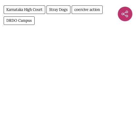
Karnataka High Court
Stray Dogs
coercive action
DRDO Campus