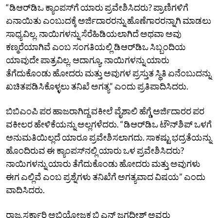
“ಡಿಆರ್‌ಡಿಒ ಕ್ಯಾಂಪಸ್‌ಗೆ ಯಾರು ಪ್ರವೇಶಿಸಿದರು? ಪ್ರಾಣಿಗಳಿಗೆ
ಏನಾಯಿತು ಎಂಬುದಕ್ಕೆ ಅರ್ಜಿದಾರರನ್ನು ಹೊಣೆಗಾರರನ್ನಾಗಿ ಮಾಡಲು
ಸಾಧ್ಯವಿಲ್ಲ. ನಾಯಿಗಳನ್ನು ಸೆರೆಹಿಡಿಯಲಾಗಿದೆ ಅಥವಾ ಅವು
ಕಣ್ಮರೆಯಾಗಿವೆ ಎಂಬ ಸಂಗತಿಯಲ್ಲಿ ಡಿಆರ್‌ಡಿಒ ಸಿಬ್ಬಂದಿಯ
ಯಾವುದೇ ಪಾತ್ರವಿಲ್ಲ. ಆದಾಗ್ಯೂ, ನಾಯಿಗಳನ್ನು ಯಾರು
ತೆಗೆದುಕೊಂಡು ಹೋದರು ಮತ್ತು ಅವುಗಳ ಪ್ರಸ್ತುತ ಸ್ಥಿತಿ ಏನೆಂಬುದನ್ನು
ಖಚಿತಪಡಿಸಿಕೊಳ್ಳಲು ತನಿಖೆ ಅಗತ್ಯ” ಎಂದು ಪ್ರತಿಪಾದಿಸಿದರು.
ಬಿಬಿಎಂಪಿ ಪರ ಹಾಜರಾಗಿದ್ದ ವಕೀಲೆ ವೈಶಾಲಿ ಹೆಗ್ಡೆ ಅರ್ಜಿದಾರರ ಪರ
ವಕೀಲರ ಹೇಳಿಕೆಯನ್ನು ಅಲ್ಲಗಳೆದರು. “ಡಿಆರ್‌ಡಿಒ ಟೌನ್‌ಶಿಪ್‌ ಒಳಗೆ
ಅನುಮತಿಯಿಲ್ಲದೆ ಯಾರೂ ಪ್ರವೇಶಿಸಲಾಗದು. ಸಾಕಷ್ಟು ಭದ್ರತೆಯನ್ನು
ಹೊಂದಿರುವ ಈ ಕ್ಯಾಂಪಸ್‌ನಲ್ಲಿ ಯಾರು ಒಳ ಪ್ರವೇಶಿಸಿದರು?
ನಾಯಿಗಳನ್ನು ಯಾರು ತೆಗೆದುಕೊಂಡು ಹೋದರು ಮತ್ತು ಅವುಗಳು
ಈಗ ಎಲ್ಲಿವೆ ಎಂಬ ಪ್ರಶ್ನೆಗಳು ತನಿಖೆಗೆ ಅಗತ್ಯವಾದ ವಿಷಯ” ಎಂದು
ವಾದಿಸಿದರು.
ರಾಜ್ಯ ಸರ್ಕಾರಿ ಅಭಿಯೋಜಕ ಬಿ ಎನ್‌ ಜಗದೀಶ್‌ ಅವರು