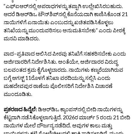
“ಎಫ್‌ಐಆರ್‌ನಲ್ಲಿ ಅಪರಾಧಗಳನ್ನು ತಪ್ಪಾಗಿ ಉಲ್ಲೇಖಿಸಿರಬಹುದು.
ಆದರೆ ಡಿಆರ್‌ಡಿಒ ಟೌನ್‌ಶಿಪ್‌ನಲ್ಲಿ ಕೊನೆಯದಾಗಿ ಕಾಣಿಸಿಕೊಂಡ 21
ನಾಯಿಗಳಿಗೆ ಏನಾಯಿತು ಎಂಬುದನ್ನು ಖಚಿತಪಡಿಸಿಕೊಳ್ಳಲು
ತನಿಖೆಯನ್ನು ಮುಂದುವರಿಸಲು ಅನುಮತಿಸಬೇಕು” ಎಂದು ಪೀಠಕ್ಕೆ
ಮನವಿ ಮಾಡಿದರು.
ವಾದ–ಪ್ರತಿವಾದ ಆಲಿಸಿದ ಪೀಠವು ತನಿಖೆಗೆ ಸಹಕರಿಸಬೇಕು ಎಂದು
ಅರ್ಜಿದಾರರಿಗೆ ನಿರ್ದೇಶಿಸಿತು. ಅಂತೆಯೇ, ಅರ್ಜಿದಾರರ ವಿರುದ್ಧ
ಬಲವಂತದ ಕ್ರಮ ಕೈಗೊಳ್ಳಬಾರದು. ನಾಯಿಗಳು ಕಣ್ಮರೆಯಾಗಿರುವ
ಬಗ್ಗೆ ಆಗಸ್ಟ್ 11ರೊಳಗೆ ತನಿಖಾ ವರದಿಯನ್ನು ಸಲ್ಲಿಸಿ ಎಂದು
ಮಹದೇವಪುರ ಠಾಣೆಯ ಪೊಲೀಸರಿಗೆ ನಿರ್ದೇಶಿಸಿ ವಿಚಾರಣೆ
ಮುಂದೂಡಿತು.
ಪ್ರಕರಣದ ಹಿನ್ನೆಲೆ:
ಡಿಆರ್‌ಡಿಒ ಕ್ಯಾಂಪಸ್‌ನಲ್ಲಿ ಬೀದಿ ನಾಯಿಗಳನ್ನು
ಕೆಟ್ಟದಾಗಿ ನಡೆಸಿಕೊಳ್ಳಲಾಗುತ್ತಿದೆ. 2026ರ ಮಾರ್ಚ್ 5 ರಂದು 21 ಬೀದಿ
ನಾಯಿಗಳ ಮೇಲೆ ದೌರ್ಜನ್ಯ ನಡೆದಿದೆ. ಅವುಗಳ ಕಾಲು ಮತ್ತು
ಬಾಯಿಗಳನ್ನು ಕಟ್ಟಿ ಗೋಣಿಚೀಲದಲ್ಲಿ ಹಾಕಿ ಸಾಗಿಸಲಾಗಿದೆ. ಮೂರು