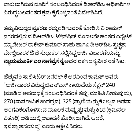
ದಾಖಲಾಗಿರುವ ದೂರಿಗೆ ಸಂಬಂಧಿಸಿದಂತೆ ಡಿಆರ್‌ಡಿಒ ಅಧಿಕಾರಿಗಳ
ವಿರುದ್ಧ ಬಲವಂತದ ಕ್ರಮ ಕೈಗೊಳ್ಳದಂತೆ ನಿರ್ದೇಶಿಸಿದೆ.
ತಮ್ಮ ವಿರುದ್ಧದ ಪ್ರಕರಣ ರದ್ದುಪಡಿಸುವಂತೆ ಕೋರಿ ಸಿ ವಿ ರಾಮನ್‌
ನಗರದಲ್ಲಿರುವ ಡಿಆರ್‌ಡಿಒ ಟೌನ್‌ಷಿಪ್‌ ಮೊದಲನೇ ಹಂತದ ಎಸ್ಟೇಟ್‌
ಮ್ಯಾನೇಜರ್‌ ರಾಕೇಶ್‌ ಕುಮಾರ್ ಸಾಹು ಹಾಗೂ ಡಿಆರ್‌ಡಿಒ ಸ್ವಚ್ಛತಾ
ಮೇಲ್ವಿಚಾರಕ ಟಿ ಜಿ ಸುಧಾಕರ್ ಸಲ್ಲಿಸಿದ್ದ ಅರ್ಜಿ ವಿಚಾರಣೆಯನ್ನು
ನ್ಯಾಯಮೂರ್ತಿ ಎಂ ನಾಗಪ್ರಸನ್ನ
ಅವರ ಏಕಸದಸ್ಯ ಪೀಠ ನಡೆಸಿತು.
ಹೆಚ್ಚುವರಿ ಸಾಲಿಸಿಟರ್ ಜನರಲ್ ಕೆ ಅರವಿಂದ ಕಾಮತ್ ಅವರು
“ಅರ್ಜಿದಾರರ ವಿರುದ್ಧ ಬಿಎನ್‌ಎಸ್‌ ಕಾಯಿದೆಯ ಸೆಕ್ಷನ್ 240
(ಮಾಡಿದ ಅಪರಾಧಕ್ಕೆ ಸಂಬಂಧಿಸಿದಂತೆ ತಪ್ಪು ಮಾಹಿತಿ ನೀಡುವುದು),
270 (ಸಾರ್ವಜನಿಕ ಉಪದ್ರವ), 325 (ಪ್ರಾಣಿಯನ್ನು ಕೊಲ್ಲುವ ಅಥವಾ
ಅಂಗವಿಕಲಗೊಳಿಸುವ ಮೂಲಕ ದುಷ್ಕೃತ್ಯ) ಮತ್ತು 61ರ (ಕ್ರಿಮಿನಲ್
ಪಿತೂರಿ) ಅಡಿಯಲ್ಲಿ ಆಪಾದನೆ ಹೊರಿಸಲಾಗಿದೆ. ಆದರೆ,
ಇವೆಲ್ಲಾ ಅಸಂಬದ್ಧ” ಎಂದು ಆಕ್ಷೇಪಿಸಿದರು.