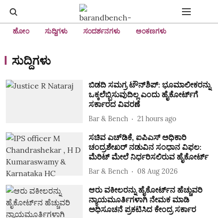
ಹೋಂ
ಸುದ್ದಿಗಳು
ಸಂದರ್ಶನಗಳು
ಅಂಕಣಗಳು
ಸುದ್ದಿಗಳು
ಬಿಡದಿ ಸಮಗ್ರ ಟೌನ್‌ಶಿಪ್‌: ಭೂಮಾಲೀಕರನ್ನು
ಒಕ್ಕಲೆಬ್ಬಿಸುವುದಿಲ್ಲ ಎಂದು ಹೈಕೋರ್ಟ್‌ಗೆ
ಸರ್ಕಾರದ ವಿವರಣೆ
Bar & Bench
21 hours ago
ಸಚಿವ ಎಚ್‌ಡಿಕೆ, ಐಪಿಎಸ್‌ ಅಧಿಕಾರಿ
ಚಂದ್ರಶೇಖರ್ ನಡುವಿನ ಸಂಧಾನ ವಿಫಲ:
ಮೆರಿಟ್‌ ಮೇಲೆ ನಿರ್ಧರಿಸಲಿರುವ ಹೈಕೋರ್ಟ್‌
Bar & Bench
08 Aug 2026
ಆರು ವಕೀಲರನ್ನು ಹೈಕೋರ್ಟ್‌ನ ಹೆಚ್ಚುವರಿ
ನ್ಯಾಯಮೂರ್ತಿಗಳಾಗಿ ನೇಮಕ ಮಾಡಿ
ಅಧಿಸೂಚನೆ ಪ್ರಕಟಿಸಿದ ಕೇಂದ್ರ ಸರ್ಕಾರ