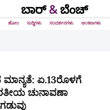
ಹೋಂ
ಸುದ್ದಿಗಳು
ಸಂದರ್ಶನಗಳು
ಅಂಕಣಗಳು
ಷದ ಮಾನ್ಯತೆ: ಏ.13ರೊಳಗೆ
 ಭಾರತೀಯ ಚುನಾವಣಾ
 ಗಡುವು