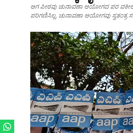
ಆಗ ಪೀಠವು ಚುನಾವಣಾ ಆಯೋಗದ ಪರ ವಕೀಲರನ್ನ
ಪರಿಗಣಿಸಿಲ್ಲ. ಚುನಾವಣಾ ಆಯೋಗವು ಸ್ವತಂತ್ರ ಸಂಸ