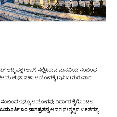
್‌ ಆದ್ಮಿ ಪಕ್ಷ (ಆಪ್‌) ಸಲ್ಲಿಸಿರುವ ಮನವಿಯ ಸಂಬಂಧ
 ಭಾರತೀಯ ಚುನಾವಣಾ ಆಯೋಗಕ್ಕೆ (ಇಸಿಐ) ಗುರುವಾರ
 ಸಂಬಂಧ ಇನ್ನೂ ಆಯೋಗವು ನಿರ್ಧಾರ ಕೈಗೊಂಡಿಲ್ಲ
ಾಯಮೂರ್ತಿ ಎಂ ನಾಗಪ್ರಸನ್ನ
ಅವರ ನೇತೃತ್ವದ ಏಕಸದಸ್ಯ