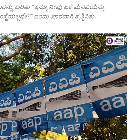
ು ಕುರಿತು “ಇನ್ನೂ ನೀವು ಏಕೆ ಮನವಿಯನ್ನು
್ಥೆಯಲ್ಲವೇ?” ಎಂದು ಖಾರವಾಗಿ ಪ್ರಶ್ನಿಸಿತು.