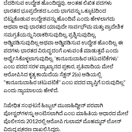
ಬೆದರಿಸುವ ಉದ್ದೇಶ ಹೊಂದಿದ್ದವು. ಅಂತಹ ಲಿಖಿತ ಪದಗಳು
ಭಾರತದ ಭೂಪ್ರದೇಶದ ಒಂದು ಭಾಗವನ್ನು ಒಕ್ಕೂಟದಿಂದ
ಬಿಟ್ಟುಕೊಡುವ ಉದ್ದೇಶವನ್ನು ಹೊಂದಿವೆ ಎಂದು ಹೇಳಲಾಗದು
ಅಥವಾ ಅವು ಭಾರತದ ಯಾವುದೇ ಸಾರ್ವಭೌಮ ಮತ್ತು ಪ್ರಾದೇಶಿಕ
ಸಮಗ್ರತೆಯನ್ನು ನಿರಾಕರಿಸುವುದಿಲ್ಲ, ಪ್ರಶ್ನಿಸುವುದಿಲ್ಲ,
ಅಡ್ಡಿಪಡಿಸುವುದಿಲ್ಲ ಅಥವಾ ಅಡ್ಡಿಪಡಿಸುವ ಉದ್ದೇಶ ಹೊಂದಿಲ್ಲ. ಈ
ಪದಗಳು ಭಾರತದ ವಿರುದ್ಧ ದಂಗೆ ಏಳುವಂತೆ ಮಾಡುತ್ತವೆ ಎಂದು
ಅರ್ಥೈಸಿಕೊಳ್ಳಲಾಗುವುದಿಲ್ಲ. ʼಕಾನೂನುಬಾಹಿರ ಚಟುವಟಿಕೆಗಳುʼ
ಎಂಬ ಪದದ ಸರಳ ವ್ಯಾಖ್ಯಾನದ ಪ್ರಕಾರ, ಪ್ರತಿವಾದಿಯ ಮೇಲೆ
ಆರೋಪಿಸಿದ ಕೃತ್ಯ ಕಾಯಿದೆಯ ಸೆಕ್ಷನ್ 2(o) ಅಡಿಯಲ್ಲಿ
"ಕಾನೂನುಬಾಹಿರ ಚಟುವಟಿಕೆ" ಎಂಬ ಪದದ ವ್ಯಾಪ್ತಿಗೆ ಬರುವುದಿಲ್ಲ"
ಎಂದು ನ್ಯಾಯಾಲಯ ಹೇಳಿದೆ.
ನಿಷೇಧಿತ ಸಂಘಟನೆ ಹಿಜ್ಬುಲ್ ಮುಜಾಹಿದ್ದೀನ್ ಪರವಾಗಿ
ಪೋಸ್ಟರ್‌ಗಳನ್ನು ಅಂಟಿಸಲಾಗಿದೆ ಎಂಬ ಮಾಹಿತಿಯ ಆಧಾರದ ಮೇಲೆ
ಪೊಲೀಸರು 2012ರಲ್ಲಿ ಆರೋಪಿ ಗುಲಾಮ್ ಮೊಹಮ್ಮದ್ ಲೋನ್
ವಿರುದ್ಧ ಪ್ರಕರಣ ದಾಖಲಿಸಿದ್ದರು.