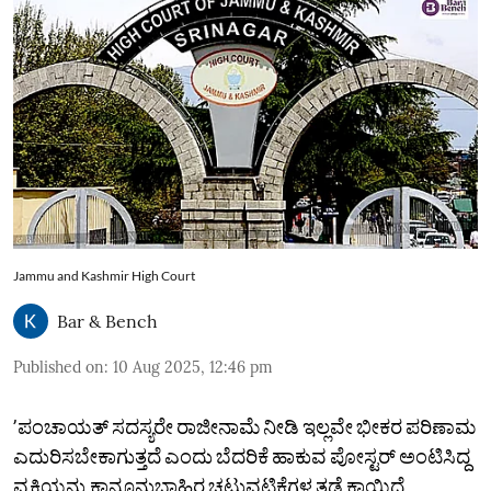
Jammu and Kashmir High Court
Bar & Bench
Published on
:
10 Aug 2025, 12:46 pm
ʼಪಂಚಾಯತ್‌ ಸದಸ್ಯರೇ ರಾಜೀನಾಮೆ ನೀಡಿ ಇಲ್ಲವೇ ಭೀಕರ ಪರಿಣಾಮ
ಎದುರಿಸಬೇಕಾಗುತ್ತದೆ ಎಂದು ಬೆದರಿಕೆ ಹಾಕುವ ಪೋಸ್ಟರ್‌ ಅಂಟಿಸಿದ್ದ
ವ್ಯಕ್ತಿಯನ್ನು ಕಾನೂನುಬಾಹಿರ ಚಟುವಟಿಕೆಗಳ ತಡೆ ಕಾಯಿದೆ