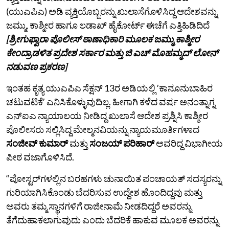
(ಯುಎಪಿಎ) ಅಡಿ ವ್ಯಕ್ತಿಯೊಬ್ಬರನ್ನು ಖುಲಾಸೆಗೊಳಿಸಿದ್ದ ಆದೇಶವನ್ನು
ಜಮ್ಮು, ಕಾಶ್ಮೀರ ಹಾಗೂ ಲಡಾಖ್‌ ಹೈಕೋರ್ಟ್‌ ಈಚೆಗೆ ಎತ್ತಿಹಿಡಿದಿದೆ
[ಶ್ರೀಗುಫ್ವಾರಾ ಪೊಲೀಸ್‌ ಠಾಣಾಧಿಕಾರಿ ಮೂಲಕ ಜಮ್ಮು ಕಾಶ್ಮೀರ
ಕೇಂದ್ರಾಡಳಿತ ಪ್ರದೇಶ ಸರ್ಕಾರ ಮತ್ತು ಜಿ ಎಚ್‌ ಮೊಹಮ್ಮದ್‌ ಲೋನ್‌
ನಡುವಣ ಪ್ರಕರಣ]
ಇಂತಹ ಕೃತ್ಯ ಯುಎಪಿಎ ಸೆಕ್ಷನ್ 13ರ ಅಡಿಯಲ್ಲಿ ʼಕಾನೂನುಬಾಹಿರ
ಚಟುವಟಿಕೆʼ ಎನಿಸಿಕೊಳ್ಳುವುದಿಲ್ಲ. ಹೀಗಾಗಿ ಕಳೆದ ವರ್ಷ ಅನಂತ್ನಾಗ್ನ
ಎನ್ಐಎ ನ್ಯಾಯಾಲಯ ನೀಡಿದ್ದ ಖುಲಾಸೆ ಆದೇಶ ಪ್ರಶ್ನಿಸಿ ಕಾಶ್ಮೀರ
ಪೊಲೀಸರು ಸಲ್ಲಿಸಿದ್ದ ಮೇಲ್ಮನವಿಯನ್ನು ನ್ಯಾಯಮೂರ್ತಿಗಳಾದ
ಸಂಜೀವ್ ಕುಮಾರ್
ಮತ್ತು
ಸಂಜಯ್ ಪರಿಹಾರ್
ಅವರಿದ್ದ ವಿಭಾಗೀಯ
ಪೀಠ ವಜಾಗೊಳಿಸಿದೆ.
“ಪೋಸ್ಟರ್‌ಗಳಲ್ಲಿನ ಬರಹಗಳು ಚುನಾಯಿತ ಪಂಚಾಯತ್‌ ಸದಸ್ಯರನ್ನು
ಗುರಿಯಾಗಿಸಿಕೊಂಡು ಬೆದರಿಸುವ ಉದ್ದೇಶ ಹೊಂದಿದ್ದವು ಮತ್ತು
ಅವರು ತಮ್ಮ ಸ್ಥಾನಗಳಿಗೆ ರಾಜೀನಾಮೆ ನೀಡದಿದ್ದರೆ ಅವರನ್ನು
ತೆಗೆದುಹಾಕಲಾಗುವುದು ಎಂದು ಬೆದರಿಕೆ ಹಾಕುವ ಮೂಲಕ ಅವರನ್ನು