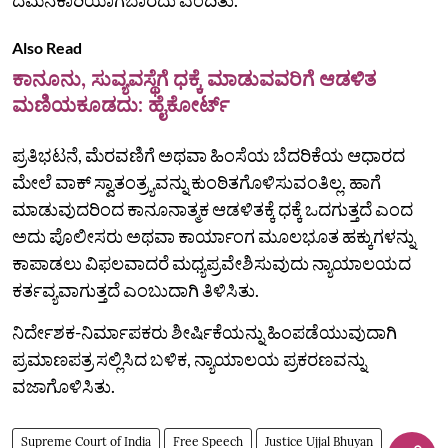
Also Read
ಕಾನೂನು, ಸುವ್ಯವಸ್ಥೆಗೆ ಧಕ್ಕೆ ಮಾಡುವವರಿಗೆ ಆಡಳಿತ
ಮಣಿಯಕೂಡದು: ಹೈಕೋರ್ಟ್‌
ಪ್ರತಿಭಟನೆ, ಮೆರವಣಿಗೆ ಅಥವಾ ಹಿಂಸೆಯ ಬೆದರಿಕೆಯ ಆಧಾರದ
ಮೇಲೆ ವಾಕ್‌ ಸ್ವಾತಂತ್ರ್ಯವನ್ನು ಕುಂಠಿತಗೊಳಿಸುವಂತಿಲ್ಲ. ಹಾಗೆ
ಮಾಡುವುದರಿಂದ ಕಾನೂನಾತ್ಮಕ ಆಡಳಿತಕ್ಕೆ ಧಕ್ಕೆ ಒದಗುತ್ತದೆ ಎಂದ
ಅದು ಪೊಲೀಸರು ಅಥವಾ ಕಾರ್ಯಾಂಗ ಮೂಲಭೂತ ಹಕ್ಕುಗಳನ್ನು
ಕಾಪಾಡಲು ವಿಫಲವಾದರೆ ಮಧ್ಯಪ್ರವೇಶಿಸುವುದು ನ್ಯಾಯಾಲಯದ
ಕರ್ತವ್ಯವಾಗುತ್ತದೆ ಎಂಬುದಾಗಿ ತಿಳಿಸಿತು.
ನಿರ್ದೇಶಕ-ನಿರ್ಮಾಪಕರು ಶೀರ್ಷಿಕೆಯನ್ನು ಹಿಂಪಡೆಯುವುದಾಗಿ
ಪ್ರಮಾಣಪತ್ರ ಸಲ್ಲಿಸಿದ ಬಳಿಕ, ನ್ಯಾಯಾಲಯ ಪ್ರಕರಣವನ್ನು
ವಜಾಗೊಳಿಸಿತು.
Supreme Court of India
Free Speech
Justice Ujjal Bhuyan