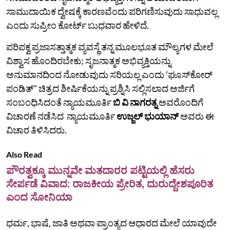
ಸಾಮುದಾಯಿಕ ದ್ವೇಷಕ್ಕೆ ಕಾರಣವೆಂದು ಪರಿಗಣಿಸುವುದು ಸಾಧುವಲ್ಲ
ಎಂದು ಸುಪ್ರೀಂ ಕೋರ್ಟ್‌ ಬುಧವಾರ ಹೇಳಿದೆ.
ಪರಿಪಕ್ವ ಪ್ರಜಾಸತ್ತಾತ್ಮಕ ವ್ಯವಸ್ಥೆ ತನ್ನ ಮೂಲಭೂತ ಮೌಲ್ಯಗಳ ಮೇಲೆ
ವಿಶ್ವಾಸ ಹೊಂದಿರಬೇಕು; ಸೃಜನಾತ್ಮಕ ಅಭಿವ್ಯಕ್ತಿಯನ್ನು
ಅನುಮಾನದಿಂದ ನೋಡುವುದು ಸರಿಯಲ್ಲ ಎಂದು ʼಘೂಸ್‌ಕೋರ್
ಪಂಡಿತ್" ಚಿತ್ರದ ಶೀರ್ಷಿಕೆಯನ್ನು ಪ್ರಶ್ನಿಸಿ ಸಲ್ಲಿಸಲಾದ ಅರ್ಜಿಗೆ
ಸಂಬಂಧಿಸಿದಂತೆ ನ್ಯಾಯಮೂರ್ತಿ
ಬಿ ವಿ ನಾಗರತ್ನ
ಅವರೊಂದಿಗೆ
ವಿಚಾರಣೆ ನಡೆಸಿದ ನ್ಯಾಯಮೂರ್ತಿ
ಉಜ್ಜಲ್‌ ಭುಯಾನ್‌
ಅವರು ಈ
ವಿಚಾರ ತಿಳಿಸಿದರು.
Also Read
ಪೌರತ್ವಕ್ಕೂ ಮುನ್ನವೇ ಮತದಾರರ ಪಟ್ಟಿಯಲ್ಲಿ ಹೆಸರು
ಸೇರ್ಪಡೆ ವಿವಾದ: ರಾಜಕೀಯ ಪ್ರೇರಿತ, ದುರುದ್ದೇಶಪೂರಿತ
ಎಂದ ಸೋನಿಯಾ
ಧರ್ಮ, ಭಾಷೆ, ಜಾತಿ ಅಥವಾ ಪ್ರಾಂತ್ಯದ ಆಧಾರದ ಮೇಲೆ ಯಾವುದೇ