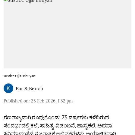
Justice Ujjal Bhuyan
Bar & Bench
Published on
:
25 Feb 2026, 1:52 pm
ಗಣರಾಜ್ಯವಾಗಿ ರೂಪುಗೊಂಡು 75 ವರ್ಷಗಳು ಕಳೆದಿರುವ
ಸಂದರ್ಭದಲ್ಲಿ ಕಲೆ, ಸಾಹಿತ್ಯ, ವಿಡಂಬನೆ, ಹಾಸ್ಯ ಕಲೆ, ಅಥವಾ
ಸಿನಿಮಾದಂತಹ ಸೃಜನಾತ್ಮಕ ಅಭಿವ್ಯಕ್ತಿಗಳನ್ನು ಅಯಾಚಿತವಾಗಿ