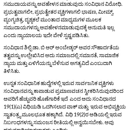
ಸಮುದಾಯವನ್ನು ಅವಹೇಳನ ಮಾಡುವುದು ಸಂವಿಧಾನ ವಿರೋಧಿ.
ಪ್ರಭುತ್ವವಾಗಲೀ, ಪ್ರಭುತ್ವೇತರ ವ್ಯಕ್ತಿಗಳಾಗಲಿ ಭಾಷಣ, ಮೀಮ್ಸ್‌,
ವ್ಯಂಗ್ಯಚಿತ್ರ, ದೃಶ್ಯಕಲೆ ಮುಂತಾದ ಮಾಧ್ಯಮಗಳ ಮೂಲಕ
ಸಮುದಾಯಗಳನ್ನು ಅವಹೇಳನಮಾಡುವುದಕ್ಕೆ ಅನುಮತಿ ಇಲ್ಲ
ಎಂದು ನ್ಯಾಯಾಲಯ ಇದೇ ವೇಳೆ ಸ್ಪಷ್ಟಪಡಿಸಿತು.
ಸಂವಿಧಾನ ಶಿಲ್ಪಿ ಡಾ. ಬಿ ಆರ್‌ ಅಂಬೇಡ್ಕರ್‌ ಅವರ ಸೌಹಾರ್ದತೆಯ
ತತ್ವವನ್ನು ಉಲ್ಲೇಖಿಸಿದ ಅದು ಸಮಾಜದಲ್ಲಿ ಸಮಾನತೆ, ಸಾಮಾಜಿಕ
ನ್ಯಾಯ ಮತ್ತು ಏಳಿಗೆಯನ್ನು ಬೆಳೆಸುವ ಅಗತ್ಯವಿದೆ ಎಂಬುದಾಗಿ
ತಿಳಿಸಿತು.
ಉನ್ನತ ಸಂವಿಧಾನಿಕ ಹುದ್ದೆಗಳಲ್ಲಿ ಇರುವ ಸಾರ್ವಜನಿಕ ವ್ಯಕ್ತಿಗಳು
ಸಂವಿಧಾನವನ್ನು ಕಾಪಾಡುವ ಪ್ರಮಾಣವಚನ ಸ್ವೀಕರಿಸಿರುವುದರಿಂದ
ಅವರಿಗೆ ಹೆಚ್ಚುವರಿ ಹೊಣೆಗಾರಿಕೆ ಇದೆ ಎಂದ ಅದು ಸಂವಿಧಾನದ
19(1)(ಎ) ವಿಧಿಯಡಿ ಒದಗಿಸಲಾದ ವಾಕ್‌ ಮತ್ತು ಇರುವ ಅಭಿವ್ಯಕ್ತಿಯ
ಸ್ವಾತಂತ್ರ್ಯ ಮೂಲಭೂತ ಹಕ್ಕಾಗಿದೆ. ವಿಧಿ 19(2)ರ ಅಡಿಯಲ್ಲಿ ಇರುವ
ನಿರ್ಬಂಧಗಳನ್ನು ಸಮಂಜಸ ರೀತಿಯಲ್ಲಿ ಅನ್ವಯಿಸಬೇಕು. ಅವು
ದಮನಕಾರಿಯಾಗಬಾರದು ಎಂದಿತು.