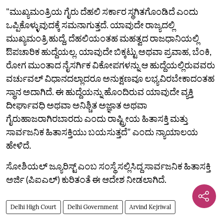
"ಮುಖ್ಯಮಂತ್ರಿಯ ಗೈರು ದೆಹಲಿ ಸರ್ಕಾರ ಸ್ಥಗಿತಗೊಂಡಿದೆ ಎಂದು
ಒಪ್ಪಿಕೊಳ್ಳುವುದಕ್ಕೆ ಸಮನಾಗುತ್ತದೆ. ಯಾವುದೇ ರಾಜ್ಯದಲ್ಲಿ
ಮುಖ್ಯಮಂತ್ರಿ ಹುದ್ದೆ, ದೆಹಲಿಯಂತಹ ಮಹತ್ವದ ರಾಜಧಾನಿಯಲ್ಲಿ
ಔಪಚಾರಿಕ ಹುದ್ದೆಯಲ್ಲ. ಯಾವುದೇ ಬಿಕ್ಕಟ್ಟು ಅಥವಾ ಪ್ರವಾಹ, ಬೆಂಕಿ,
ರೋಗ ಮುಂತಾದ ನೈಸರ್ಗಿಕ ವಿಕೋಪಗಳನ್ನು ಆ ಹುದ್ದೆಯಲ್ಲಿರುವವರು
ವರ್ಚುವಲ್‌ ವಿಧಾನದಲ್ಲಾದರೂ ಅನುಕ್ಷಣವೂ ಲಭ್ಯವಿರಬೇಕಾದಂತಹ
ಸ್ಥಾನ ಅದಾಗಿದೆ. ಈ ಹುದ್ದೆಯನ್ನು ಹೊಂದಿರುವ ಯಾವುದೇ ವ್ಯಕ್ತಿ
ದೀರ್ಘಾವಧಿ ಅಥವಾ ಅನಿಶ್ಚಿತ ಅಜ್ಞಾತ ಅಥವಾ
ಗೈರುಹಾಜರಾಗಿರಬಾರದು ಎಂದು ರಾಷ್ಟ್ರೀಯ ಹಿತಾಸಕ್ತಿ ಮತ್ತು
ಸಾರ್ವಜನಿಕ ಹಿತಾಸಕ್ತಿಯು ಬಯಸುತ್ತದೆ” ಎಂದು ನ್ಯಾಯಾಲಯ
ಹೇಳಿದೆ.
ಸೋಶಿಯಲ್ ಜ್ಯೂರಿಸ್ಟ್ ಎಂಬ ಸಂಸ್ಥೆ ಸಲ್ಲಿಸಿದ್ದ ಸಾರ್ವಜನಿಕ ಹಿತಾಸಕ್ತಿ
ಅರ್ಜಿ (ಪಿಐಎಲ್) ಕುರಿತಂತೆ ಈ ಆದೇಶ ನೀಡಲಾಗಿದೆ.
Delhi High Court
Delhi Government
Arvind Kejriwal