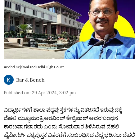
Arvind Kejriwal and Delhi High Court
Bar & Bench
Published on
:
29 Apr 2024, 3:02 pm
ವಿದ್ಯಾರ್ಥಿಗಳಿಗೆ ಶಾಲಾ ಪಠ್ಯಪುಸ್ತಕಗಳನ್ನು ವಿತರಿಸದೆ ಇರುವುದಕ್ಕೆ
ದೆಹಲಿ ಮುಖ್ಯಮಂತ್ರಿ ಅರವಿಂದ್ ಕೇಜ್ರಿವಾಲ್ ಅವರ ಬಂಧನ
ಕಾರಣವಾಗಬಾರದು ಎಂದು ಸೋಮವಾರ ತಿಳಿಸಿರುವ ದೆಹಲಿ
ಹೈಕೋರ್ಟ್‌ ಪಠ್ಯಪುಸ್ತಕ ವಿತರಣೆಗೆ ಸಂಬಂಧಿಸಿದ ವೆಚ್ಚ ಭರಿಸಲು ದೆಹಲಿ