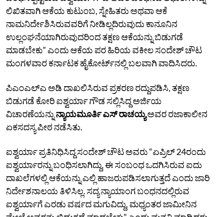
ಲಿಖಿತವಾಗಿ ಆಕೆಯ ಕುಟುಂಬ, ಸ್ನೇಹಿತರು ಅಥವಾ ಆಕೆ
ನಾಮನಿರ್ದೇಶಿಸಿರುವವರಿಗೆ ನೀಡಿಲ್ಲದಿರುವುದು ಕಾನೂನಿನ
ಉಲ್ಲಂಘನೆಯಾಗಿರುವುದರಿಂದ ತಕ್ಷಣ ಆಕೆಯನ್ನು ಬಿಡುಗಡೆ
ಮಾಡಬೇಕು” ಎಂದು ಆಕೆಯ ಪರ ಹಿರಿಯ ವಕೀಲ ಸಂದೇಶ್‌ ಚೌಟ
ಮಂಗಳವಾರ ಕರ್ನಾಟಕ ಹೈಕೋರ್ಟ್‌ನಲ್ಲಿ ಬಲವಾಗಿ ವಾದಿಸಿದರು.
ಪಿಎಂಎಲ್‌ಎ ಅಡಿ ದಾಖಲಿಸಿರುವ ಪ್ರಕರಣ ರದ್ದುಪಡಿಸಿ, ತಕ್ಷಣ
ಬಿಡುಗಡೆ ಕೋರಿ ಐಶ್ವರ್ಯಾ ಗೌಡ ಸಲ್ಲಿಸಿದ್ದ ಅರ್ಜಿಯ
ವಿಚಾರಣೆಯನ್ನು
ನ್ಯಾಯಮೂರ್ತಿ ಎಸ್‌ ರಾಚಯ್ಯ
ಅವರ ರಜಾಕಾಲೀನ
ಏಕಸದಸ್ಯ ಪೀಠ ನಡೆಸಿತು.
ಐಶ್ವರ್ಯಾ ಪ್ರತಿನಿಧಿಸಿದ್ದ ಸಂದೇಶ್‌ ಚೌಟ ಅವರು “ಏಪ್ರಿಲ್‌ 24ರಂದು
ಐಶ್ವರ್ಯಾರನ್ನು ಬಂಧಿಸಲಾಗಿದ್ದು, ಈ ಸಂಬಂಧ ಒದಗಿಸಿರುವ ಐದು
ದಾಖಲೆಗಳಲ್ಲಿ ಆಕೆಯನ್ನು ಎಲ್ಲಿ ಹಾಜರುಪಡಿಸಲಾಗುತ್ತದೆ ಎಂದು ಜಾರಿ
ನಿರ್ದೇಶನಾಲಯ ತಿಳಿಸಿಲ್ಲ. ಸದ್ಯ ನ್ಯಾಯಾಂಗ ಬಂಧನದಲ್ಲಿರುವ
ಐಶ್ವರ್ಯಾಗೆ ಎರಡು ವರ್ಷದ ಮಗುವಿದ್ದು, ಮಧ್ಯಂತರ ಜಾಮೀನಿನ
ಮೇಲೆ ಅವರನ್ನು ಬಿಡುಗಡೆ ಮಾಡಬೇಕು” ಎಂದು ಮನವಿ ಮಾಡಿದರು.