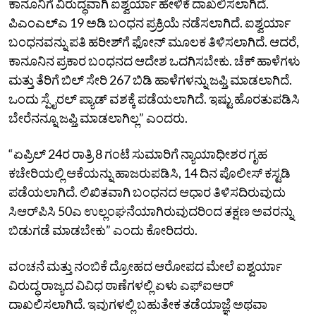
ಕಾನೂನಿಗೆ ವಿರುದ್ಧವಾಗಿ ಐಶ್ವರ್ಯಾ ಹೇಳಿಕೆ ದಾಖಲಿಸಲಾಗಿದೆ.
ಪಿಎಂಎಲ್‌ಎ 19 ಅಡಿ ಬಂಧನ ಪ್ರಕ್ರಿಯೆ ನಡೆಸಲಾಗಿದೆ. ಐಶ್ವರ್ಯಾ
ಬಂಧನವನ್ನು ಪತಿ ಹರೀಶ್‌ಗೆ ಫೋನ್‌ ಮೂಲಕ ತಿಳಿಸಲಾಗಿದೆ. ಆದರೆ,
ಕಾನೂನಿನ ಪ್ರಕಾರ ಬಂಧನದ ಆದೇಶ ಒದಗಿಸಬೇಕು. ಚೆಕ್‌ ಹಾಳೆಗಳು
ಮತ್ತು ತೆರಿಗೆ ಬಿಲ್‌ ಸೇರಿ 267 ಬಿಡಿ ಹಾಳೆಗಳನ್ನು ಜಫ್ತಿ ಮಾಡಲಾಗಿದೆ.
ಒಂದು ಸ್ಪೈರಲ್‌ ಪ್ಯಾಡ್‌ ವಶಕ್ಕೆ ಪಡೆಯಲಾಗಿದೆ. ಇಷ್ಟು ಹೊರತುಪಡಿಸಿ
ಬೇರೆನನ್ನೂ ಜಫ್ತಿ ಮಾಡಲಾಗಿಲ್ಲ” ಎಂದರು.
“ಏಪ್ರಿಲ್‌ 24ರ ರಾತ್ರಿ 8 ಗಂಟೆ ಸುಮಾರಿಗೆ ನ್ಯಾಯಾಧೀಶರ ಗೃಹ
ಕಚೇರಿಯಲ್ಲಿ ಆಕೆಯನ್ನು ಹಾಜರುಪಡಿಸಿ, 14 ದಿನ ಪೊಲೀಸ್‌ ಕಸ್ಟಡಿ
ಪಡೆಯಲಾಗಿದೆ. ಲಿಖಿತವಾಗಿ ಬಂಧನದ ಆಧಾರ ತಿಳಿಸದಿರುವುದು
ಸಿಆರ್‌ಪಿಸಿ 50ಎ ಉಲ್ಲಂಘನೆಯಾಗಿರುವುದರಿಂದ ತಕ್ಷಣ ಅವರನ್ನು
ಬಿಡುಗಡೆ ಮಾಡಬೇಕು” ಎಂದು ಕೋರಿದರು.
ವಂಚನೆ ಮತ್ತು ನಂಬಿಕೆ ದ್ರೋಹದ ಆರೋಪದ ಮೇಲೆ ಐಶ್ವರ್ಯಾ
ವಿರುದ್ಧ ರಾಜ್ಯದ ವಿವಿಧ ಠಾಣೆಗಳಲ್ಲಿ ಏಳು ಎಫ್‌ಐಆರ್‌
ದಾಖಲಿಸಲಾಗಿದೆ. ಇವುಗಳಲ್ಲಿ ಬಹುತೇಕ ತಡೆಯಾಜ್ಞೆ ಅಥವಾ