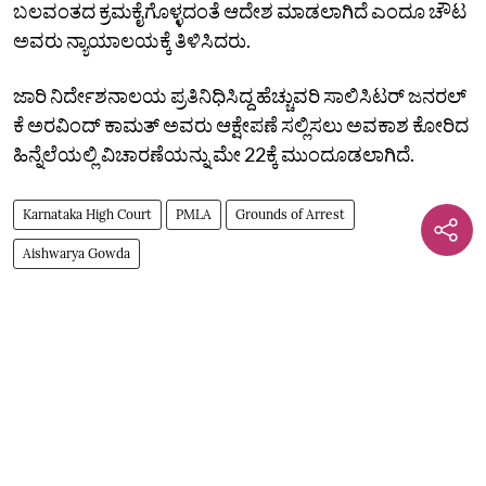
ಬಲವಂತದ ಕ್ರಮಕೈಗೊಳ್ಳದಂತೆ ಆದೇಶ ಮಾಡಲಾಗಿದೆ ಎಂದೂ ಚೌಟ
ಅವರು ನ್ಯಾಯಾಲಯಕ್ಕೆ ತಿಳಿಸಿದರು.
ಜಾರಿ ನಿರ್ದೇಶನಾಲಯ ಪ್ರತಿನಿಧಿಸಿದ್ದ ಹೆಚ್ಚುವರಿ ಸಾಲಿಸಿಟರ್‌ ಜನರಲ್‌
ಕೆ ಅರವಿಂದ್‌ ಕಾಮತ್‌ ಅವರು ಆಕ್ಷೇಪಣೆ ಸಲ್ಲಿಸಲು ಅವಕಾಶ ಕೋರಿದ
ಹಿನ್ನೆಲೆಯಲ್ಲಿ ವಿಚಾರಣೆಯನ್ನು ಮೇ 22ಕ್ಕೆ ಮುಂದೂಡಲಾಗಿದೆ.
Karnataka High Court
PMLA
Grounds of Arrest
Aishwarya Gowda