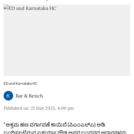
ED and Karnataka HC
Bar & Bench
Published on
:
21 May 2025, 4:00 pm
“ಅಕ್ರಮ ಹಣ ವರ್ಗಾವಣೆ ಕಾಯಿದೆ (ಪಿಎಂಎಲ್‌ಎ) ಅಡಿ
ಬಂಧಿಸಲ್ಪಟ್ಟಿರುವ ಐಶ್ವರ್ಯಾ ಗೌಡ ಅವರ ಬಂಧನದ ಆಧಾರಗಳನ್ನು