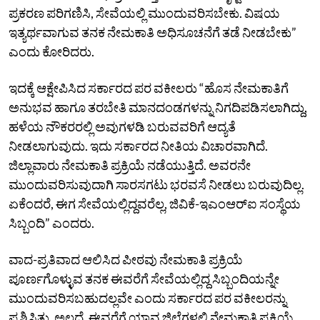
ಪ್ರಕರಣ ಪರಿಗಣಿಸಿ, ಸೇವೆಯಲ್ಲಿ ಮುಂದುವರಿಸಬೇಕು. ವಿಷಯ
ಇತ್ಯರ್ಥವಾಗುವ ತನಕ ನೇಮಕಾತಿ ಅಧಿಸೂಚನೆಗೆ ತಡೆ ನೀಡಬೇಕು”
ಎಂದು ಕೋರಿದರು.
ಇದಕ್ಕೆ ಆಕ್ಷೇಪಿಸಿದ ಸರ್ಕಾರದ ಪರ ವಕೀಲರು “ಹೊಸ ನೇಮಕಾತಿಗೆ
ಅನುಭವ ಹಾಗೂ ತರಬೇತಿ ಮಾನದಂಡಗಳನ್ನು ನಿಗದಿಪಡಿಸಲಾಗಿದ್ದು,
ಹಳೆಯ ನೌಕರರಲ್ಲಿ ಅವುಗಳಡಿ ಬರುವವರಿಗೆ ಆದ್ಯತೆ
ನೀಡಲಾಗುವುದು. ಇದು ಸರ್ಕಾರದ ನೀತಿಯ ವಿಚಾರವಾಗಿದೆ.
ಜಿಲ್ಲಾವಾರು ನೇಮಕಾತಿ ಪ್ರಕ್ರಿಯೆ ನಡೆಯುತ್ತಿದೆ. ಅವರನೇ
ಮುಂದುವರಿಸುವುದಾಗಿ ಸಾರಸಗಟು ಭರವಸೆ ನೀಡಲು ಬರುವುದಿಲ್ಲ.
ಏಕೆಂದರೆ, ಈಗ ಸೇವೆಯಲ್ಲಿದ್ದವರೆಲ್ಲ, ಜಿವಿಕೆ-ಇಎಂಆರ್‌ಐ ಸಂಸ್ಥೆಯ
ಸಿಬ್ಬಂದಿ” ಎಂದರು.
ವಾದ-ಪ್ರತಿವಾದ ಆಲಿಸಿದ ಪೀಠವು ನೇಮಕಾತಿ ಪ್ರಕ್ರಿಯೆ
ಪೂರ್ಣಗೊಳ್ಳುವ ತನಕ ಈವರೆಗೆ ಸೇವೆಯಲ್ಲಿದ್ದ ಸಿಬ್ಬಂದಿಯನ್ನೇ
ಮುಂದುವರಿಸಬಹುದಲ್ಲವೇ ಎಂದು ಸರ್ಕಾರದ ಪರ ವಕೀಲರನ್ನು
ಪ್ರಶ್ನಿಸಿತು. ಅಲ್ಲದೆ, ಈವರೆಗೆ ಯಾವ ಜಿಲ್ಲೆಗಳಲ್ಲಿ ನೇಮಕಾತಿ ಪ್ರಕ್ರಿಯೆ