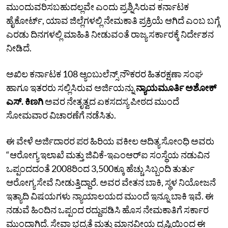
ಮುಂದುವರಿಸಬಹುದಲ್ಲವೇ ಎಂದು ಪ್ರಶ್ನಿಸಿರುವ ಕರ್ನಾಟಕ
ಹೈಕೋರ್ಟ್, ಯಾವ ಜಿಲ್ಲೆಗಳಲ್ಲಿ ನೇಮಕಾತಿ ಪ್ರಕ್ರಿಯೆ ಆಗಿದೆ ಎಂಬ ಬಗ್ಗೆ
ಎರಡು ದಿನಗಳಲ್ಲಿ ಮಾಹಿತಿ ನೀಡುವಂತೆ ರಾಜ್ಯ ಸರ್ಕಾರಕ್ಕೆ ನಿರ್ದೇಶನ
ನೀಡಿದೆ.
ಅಖಿಲ ಕರ್ನಾಟಕ 108 ಆ್ಯಂಬುಲೆನ್ಸ್ ನೌಕರರ ಹಿತರಕ್ಷಣಾ ಸಂಘ
ಹಾಗೂ ಇತರರು ಸಲ್ಲಿಸಿರುವ ಅರ್ಜಿಯನ್ನು
ನ್ಯಾಯಮೂರ್ತಿ ಅಶೋಕ್
ಎಸ್. ಕಿಣಗಿ
ಅವರ ನೇತೃತ್ವದ ಏಕಸದಸ್ಯ ಪೀಠದ ಮುಂದೆ
ಸೋಮವಾರ ವಿಚಾರಣೆಗೆ ನಡೆಸಿತು.
ಈ ವೇಳೆ ಅರ್ಜಿದಾರರ ಪರ ಹಿರಿಯ ವಕೀಲ ಆದಿತ್ಯ ಸೋಂಧಿ ಅವರು
“ಆರೋಗ್ಯ ಇಲಾಖೆ ಮತ್ತು ಜಿವಿಕೆ-ಇಎಂಆರ್‌ಐ ಸಂಸ್ಥೆಯ ನಡುವಿನ
ಒಪ್ಪಂದದಂತೆ 2008ರಿಂದ 3,500ಕ್ಕೂ ಹೆಚ್ಚು ಸಿಬ್ಬಂದಿ ತುರ್ತು
ಆರೋಗ್ಯ ಸೇವೆ ನೀಡುತ್ತಿದ್ದಾರೆ. ಅವರ ವೇತನ ಬಾಕಿ, ಸ್ಥಳ ನಿಯೋಜನೆ
ಇತ್ಯಾದಿ ವಿಷಯಗಳು ನ್ಯಾಯಾಲಯದ ಮುಂದೆ ಇನ್ನೂ ಬಾಕಿ ಇವೆ. ಈ
ನಡುವೆ ಹಿಂದಿನ ಒಪ್ಪಂದ ರದ್ದುಪಡಿಸಿ ಹೊಸ ನೇಮಕಾತಿಗೆ ಸರ್ಕಾರ
ಮುಂದಾಗಿದೆ. ಸೇವಾ ಭದ್ರತೆ ಮತ್ತು ಮಾನವೀಯ ದೃಷ್ಟಿಯಿಂದ ಈ