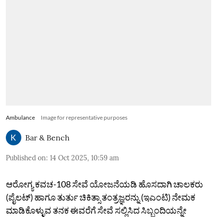
Ambulance
Image for representative purposes
Bar & Bench
Published on
:
14 Oct 2025, 10:59 am
ಆರೋಗ್ಯ ಕವಚ-108 ಸೇವೆ ಯೋಜನೆಯಡಿ ಹೊಸದಾಗಿ ಚಾಲಕರು
(ಪೈಲಟ್) ಹಾಗೂ ತುರ್ತು ಚಿಕಿತ್ಸಾ ತಂತ್ರಜ್ಞರನ್ನು (ಇಎಂಟಿ) ನೇಮಕ
ಮಾಡಿಕೊಳ್ಳುವ ತನಕ ಈವರೆಗೆ ಸೇವೆ ಸಲ್ಲಿಸಿದ ಸಿಬ್ಬಂದಿಯನ್ನೇ