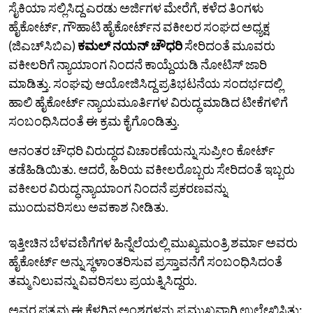
ಸೈಕಿಯಾ ಸಲ್ಲಿಸಿದ್ದ ಎರಡು ಅರ್ಜಿಗಳ ಮೇರೆಗೆ, ಕಳೆದ ತಿಂಗಳು
ಹೈಕೋರ್ಟ್, ಗೌಹಾಟಿ ಹೈಕೋರ್ಟ್‌ನ ವಕೀಲರ ಸಂಘದ ​​ಅಧ್ಯಕ್ಷ
(ಜಿಎಚ್‌ಸಿಬಿಎ)
ಕಮಲ್ ನಯನ್ ಚೌಧರಿ
ಸೇರಿದಂತೆ ಮೂವರು
ವಕೀಲರಿಗೆ ನ್ಯಾಯಾಂಗ ನಿಂದನೆ ಕಾಯ್ದೆಯಡಿ ನೋಟಿಸ್ ಜಾರಿ
ಮಾಡಿತ್ತು. ಸಂಘವು ಆಯೋಜಿಸಿದ್ದ ಪ್ರತಿಭಟನೆಯ ಸಂದರ್ಭದಲ್ಲಿ
ಹಾಲಿ ಹೈಕೋರ್ಟ್ ನ್ಯಾಯಮೂರ್ತಿಗಳ ವಿರುದ್ಧ ಮಾಡಿದ ಟೀಕೆಗಳಿಗೆ
ಸಂಬಂಧಿಸಿದಂತೆ ಈ ಕ್ರಮ ಕೈಗೊಂಡಿತ್ತು.
ಆನಂತರ ಚೌಧರಿ ವಿರುದ್ಧದ ವಿಚಾರಣೆಯನ್ನು ಸುಪ್ರೀಂ ಕೋರ್ಟ್
ತಡೆಹಿಡಿಯಿತು. ಆದರೆ, ಹಿರಿಯ ವಕೀಲರೊಬ್ಬರು ಸೇರಿದಂತೆ ಇಬ್ಬರು
ವಕೀಲರ ವಿರುದ್ಧ ನ್ಯಾಯಾಂಗ ನಿಂದನೆ ಪ್ರಕರಣವನ್ನು
ಮುಂದುವರಿಸಲು ಅವಕಾಶ ನೀಡಿತು.
ಇತ್ತೀಚಿನ ಬೆಳವಣಿಗೆಗಳ ಹಿನ್ನೆಲೆಯಲ್ಲಿ ಮುಖ್ಯಮಂತ್ರಿ ಶರ್ಮಾ ಅವರು
ಹೈಕೋರ್ಟ್ ಅನ್ನು ಸ್ಥಳಾಂತರಿಸುವ ಪ್ರಸ್ತಾವನೆಗೆ ಸಂಬಂಧಿಸಿದಂತೆ
ತಮ್ಮ ನಿಲುವನ್ನು ವಿವರಿಸಲು ಪ್ರಯತ್ನಿಸಿದ್ದರು.
ಅವರ ಪತ್ರವು ಈ ಕೆಳಗಿನ ಅಂಶಗಳನ್ನು ಪ್ರಮುಖವಾಗಿ ಉಲ್ಲೇಖಿಸಿತ್ತು: