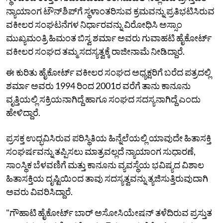
ನ್ಯಾಯಾಂಗ ಟೌನ್‌ಶಿಪ್‌ಗೆ ಸ್ಥಳಾಂತರಿಸುವ ಕ್ರಮವನ್ನು ಪ್ರತಿಭಟಿಸಿರುವ
ವಕೀಲರ ಸಂಘಟನೆಗಳ ನಿರ್ಧಾರವನ್ನು ವಿರೋಧಿಸಿ ಅಸ್ಸಾಂ
ಮುಖ್ಯಮಂತ್ರಿ ಹಿಮಂತ ಬಿಸ್ವ ಶರ್ಮಾ ಅವರು ಗುವಾಹಟಿ ಹೈಕೋರ್ಟ್
ವಕೀಲರ ಸಂಘದ ತಮ್ಮ ಸದಸ್ಯತ್ವಕ್ಕೆ ರಾಜೀನಾಮೆ ನೀಡಿದ್ದಾರೆ.
ಈ ಕುರಿತು ಹೈಕೋರ್ಟ್‌ ವಕೀಲರ ಸಂಘದ ​​ಅಧ್ಯಕ್ಷರಿಗೆ ಬರೆದ ಪತ್ರದಲ್ಲಿ
ಶರ್ಮಾ ಅವರು 1994 ರಿಂದ 2001ರ ವರೆಗೆ ತಾನು ಕಾನೂನು
ವೃತ್ತಿಯಲ್ಲಿ ಸಕ್ರಿಯನಾಗಿದ್ದೆ ಹಾಗೂ ಸಂಘದ ಸದಸ್ಯನಾಗಿದ್ದೆ ಎಂದು
ಹೇಳಿದ್ದಾರೆ.
ಪ್ರಸಕ್ತ ಉದ್ಭವಿಸಿರುವ ಪರಿಸ್ಥಿತಿಯ ಹಿನ್ನೆಲೆಯಲ್ಲಿ ಯಾವುದೇ ಹಿತಾಸಕ್ತಿ
ಸಂಘರ್ಷವನ್ನು ತಪ್ಪಿಸಲು ಮಾತ್ರವಲ್ಲದೆ ನ್ಯಾಯಾಂಗ ಸುಧಾರಣೆ,
ಸಾಂಸ್ಥಿಕ ಬೆಳವಣಿಗೆ ಮತ್ತು ಕಾನೂನು ವ್ಯವಸ್ಥೆಯ ಭವಿಷ್ಯದ ವಿಶಾಲ
ಹಿತಾಸಕ್ತಿಯ ದೃಷ್ಟಿಯಿಂದ ತಾವು ಸದಸ್ಯತ್ವವನ್ನು ತ್ಯಜಿಸುತ್ತಿರುವುದಾಗಿ
ಅವರು ವಿವರಿಸಿದ್ದಾರೆ.
"ಗೌಹಾಟಿ ಹೈಕೋರ್ಟ್ ಬಾರ್ ಅಸೋಸಿಯೇಷನ್ ​​ತಳೆದಿರುವ ಪ್ರಸ್ತುತ