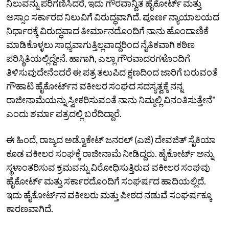
ನಿಲುವನ್ನು ಪರಿಗಣಿಸಿದರೆ, ಇದು ಗೌರವಾನ್ವಿತ ಹೈಕೋರ್ಟ್ ಮತ್ತು
ಅಸ್ಸಾಂ ಸರ್ಕಾರದ ನಿಲುವಿಗೆ ವಿರುದ್ಧವಾಗಿದೆ. ಪೂರ್ಣ ನ್ಯಾಯಾಲಯದ
ನಿರ್ಧಾರಕ್ಕೆ ವಿರುದ್ಧವಾದ ತೀರ್ಮಾನದೊಂದಿಗೆ ನಾನು ಹೊಂದಾಣಿಕೆ
ಮಾಡಿಕೊಳ್ಳಲು ಸಾಧ್ಯವಾಗುತ್ತಿಲ್ಲವಾದ್ದರಿಂದ ನೈತಿಕವಾಗಿ ಕಠಿಣ
ಪರಿಸ್ಥಿತಿಯಲ್ಲಿದ್ದೇನೆ. ಹಾಗಾಗಿ, ಎಲ್ಲಾ ಗೌರವಾದರಗಳೊಂದಿಗೆ
ತಿಳಿಸುವುದೇನೆಂದರೆ ಈ ಪತ್ರ ತಲುಪಿದ ಕ್ಷಣದಿಂದ ಜಾರಿಗೆ ಬರುವಂತೆ
ಗೌಹಾಟಿ ಹೈಕೋರ್ಟ್‌ನ ವಕೀಲರ ಸಂಘದ ಸದಸ್ಯತ್ವಕ್ಕೆ ನನ್ನ
ರಾಜೀನಾಮೆಯನ್ನು ಸ್ವೀಕರಿಸುವಂತೆ ನಾನು ನಿಮ್ಮಲ್ಲಿ ವಿನಂತಿಸುತ್ತೇನೆ"
ಎಂದು ಶರ್ಮಾ ಪತ್ರದಲ್ಲಿ ಬರೆದಿದ್ದಾರೆ.
ಈ ಹಿಂದೆ, ರಾಜ್ಯದ ಅಡ್ವೊಕೇಟ್ ಜನರಲ್ (ಎಜಿ) ದೇವಜಿತ್ ಸೈಕಿಯಾ
ಕೂಡ ವಕೀಲರ ಸಂಘಕ್ಕೆ ರಾಜೀನಾಮೆ ನೀಡಿದ್ದರು. ಹೈಕೋರ್ಟ್ ಅನ್ನು
ಸ್ಥಳಾಂತರಿಸುವ ಕ್ರಮವನ್ನು ವಿರೋಧಿಸುತ್ತಿರುವ ವಕೀಲರ ಸಂಘವು
ಹೈಕೋರ್ಟ್‌ ಮತ್ತು ಸರ್ಕಾರದೊಂದಿಗೆ ಸಂಘರ್ಷದ ಹಾದಿಯಲ್ಲಿದೆ.
ಇದು ಹೈಕೋರ್ಟ್‌ನ ವಕೀಲರು ಮತ್ತು ಪೀಠದ ನಡುವೆ ಸಂಘರ್ಷಕ್ಕೂ
ಕಾರಣವಾಗಿದೆ.