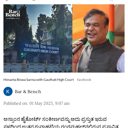
Himanta Biswa Sarma with Gauthati High Court
facebook
Bar & Bench
Published on
:
01 May 2025, 9:07 am
ಅಸ್ಸಾಂನ ಹೈಕೋರ್ಟ್ ಸಂಕೀರ್ಣವನ್ನು ಅದು ಪ್ರಸ್ತುತ ಇರುವ
ಸ್ಥಳದಿಂದ ಉತ್ತರ ಗುವಾಹಟಿಯ ರಂಗಮಹಲ್‌ನಲ್ಲಿರುವ ಪ್ರಸ್ತಾವಿತ