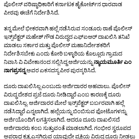
ಪೊಲೀಸ್‌ ವರಿಷ್ಠಾಧಿಕಾರಿಗೆ ಕರ್ನಾಟಕ ಹೈಕೋರ್ಟ್‌ನ ಧಾರವಾಡ
ಪೀಠವು ಈಚೆಗೆ ನಿರ್ದೇಶಿಸಿದೆ.
ತನ್ನ ಮೇಲೆ ಭೀಕರವಾಗಿ ಹಲ್ಲೆ ನಡೆಸಿರುವ ಸಂಡೂರು ಠಾಣೆ ಪೊಲೀಸ್‌
ಇನ್ಸ್‌ಪೆಕ್ಟರ್‌ ಮಹೇಶ್‌ ಗೌಡ ವಿರುದ್ಧದ ಎಫ್‌ಐಆರ್‌ ದಾಖಲಿಸಿ ತನಿಖೆ
ಮಾಡಲು ಸರ್ಕಾರ ಮತ್ತು ಪೊಲೀಸ್‌ ಮಹಾನಿರ್ದೇಶಕರಿಗೆ
ನಿರ್ದೇಶಿಸಬೇಕು ಎಂದು ಕೋರಿ ಬಳ್ಳಾರಿಯ ಕೊಲ್ಲೂರು ಗ್ರಾಮದ
ನಿವಾಸಿ ವಿ ವಿವೇಕಾನಂದ ಸಲ್ಲಿಸಿದ್ದ ಅರ್ಜಿಯನ್ನು
ನ್ಯಾಯಮೂರ್ತಿ ಎಂ
ನಾಗಪ್ರಸನ್ನ
ಅವರ ಏಕಸದಸ್ಯ ಪೀಠ ಪುರಸ್ಕರಿಸಿದೆ.
ದೂರು ದಾಖಲಿಸಿಲ್ಲ ಎಂಬುದು ಅರ್ಜಿದಾರರ ಅಹವಾಲು. ಪೊಲೀಸ್‌
ವಿರುದ್ಧ ದೇಶದ ಪ್ರಜೆ ದೂರು ನೀಡಿದ್ದಾರೆ ಎಂಬ ಕಾರಣಕ್ಕೆ ದೂರು
ದಾಖಲಿಸಿಲ್ಲ. ಅರ್ಜಿದಾರರ ಮೇಲೆ ಇನ್ಸ್‌ಪೆಕ್ಟರ್‌ ಬರ್ಬರವಾಗಿ ಹಲ್ಲೆ
ನಡೆಸಿದ್ದಾರೆ ಎನ್ನಲಾಗಿದೆ. ಹಲ್ಲೆಯನ್ನು ಬಿಂಬಿಸುವ ಫೋಟೊಗಳನ್ನು
ಅರ್ಜಿಯೊಂದಿಗೆ ಲಗತ್ತಿಸಲಾಗಿದೆ. ಆದರೂ ದೂರು ದಾಖಲಿಸದೆ
ಅರ್ಜಿದಾರರು ಕಂಬ ಸುತ್ತುವಂತೆ ಮಾಡಲಾಗಿದೆ. ಗಂಭೀರ ಸ್ವರೂಪದ
ಅಪರಾಧ ಕೃತ್ಯ ಎಸಗಿರುವ ಯಾವುದೇ ವ್ಯಕ್ತಿಯ ವಿರುದ್ಧ ದೂರು ನೀಡಲು