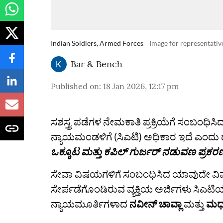
Indian Soldiers, Armed Forces
Image for representati
Bar & Bench
Published on
:
18 Jan 2026, 12:17 pm
ಸಶಸ್ತ್ರ ಪಡೆಗಳ ನೇಮಕಾತಿ ಪ್ರಕ್ರಿಯೆಗೆ ಸಂಬಂಧಿ
ನ್ಯಾಯಮಂಡಳಿಗೆ (ಸಿಎಟಿ) ಅಧಿಕಾರ ಇದೆ ಎಂದು ದ
ಒಕ್ಕೂಟ ಮತ್ತು ಕಪಿಲ್‌ ಗುರ್ಜರ್‌ ನಡುವಣ ಪ್ರಕರ
ಸೇವಾ ವಿಷಯಗಳಿಗೆ ಸಂಬಂಧಿಸಿದ ಯಾವುದೇ ವಿವಾ
ಸೇರ್ಪಡೆಗೊಂಡಿರುವ ವ್ಯಕ್ತಿಯ ಅರ್ಜಿಗಳು ಸಿಎಟಿ
ನ್ಯಾಯಮೂರ್ತಿಗಳಾದ
ನವೀನ್ ಚಾವ್ಲಾ
ಮತ್ತು
ಮಧು