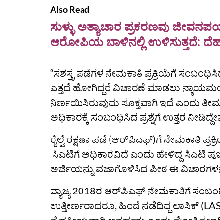
Also Read
ಸುಳ್ಳು ಅತ್ಯಾಚಾರ ಪ್ರಕರಣವು ಜೀವನ
ಆರೋಪಿಯ ಬಾಳಿನಲ್ಲಿ ಉಳಿಸುತ್ತದೆ: ದೆ
“ಸಶಸ್ತ್ರ ಪಡೆಗಳ ನೇಮಕಾತಿ ಪ್ರಕ್ರಿಯೆಗೆ ಸಂಬಂಧಿಸಿ
ಎತ್ತದೆ ಹೋಗಿದ್ದರೆ ವಿಚಾರಣೆ ಮಾಡಲು ನ್ಯಾಯ
ನಿರ್ಣಯಿಸಿರುವುದು ಸೂಕ್ತವಾಗಿ ಇದೆ ಎಂದು ತೀರ
ಅಧಿಕಾರಕ್ಕೆ ಸಂಬಂಧಿಸಿದ ಪ್ರಶ್ನೆಗೆ ಉತ್ತರ ನೀಡಿದ್
ರೈಲ್ವೆ ರಕ್ಷಣಾ ಪಡೆ (ಆರ್‌ಪಿಎಫ್)ಗೆ ನೇಮಕಾತಿ ಪ್ರ
ಸಿಎಟಿಗೆ ಅಧಿಕಾರವಿದೆ ಎಂದು ಹೇಳಿದ್ದ ಸಿಎಟಿ ಪೂರ್ಣ 
ಅರ್ಜಿಯನ್ನು ವಜಾಗೊಳಿಸಿದ ಪೀಠ ಈ ವಿಚಾರಗಳನ್ನು
ವ್ಯಾಜ್ಯ 2018ರ ಆರ್‌ಪಿಎಫ್ ನೇಮಕಾತಿಗೆ ಸಂಬಂಧಿಸಿದ
ಉತ್ತೀರ್ಣರಾದರೂ, ಹಿಂದೆ ನಡೆದಿದ್ದ ಲಾಸಿಕ್ (LAS