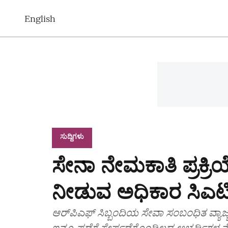
English
ಸುದ್ದಿಗಳು
ಸೇನಾ ನೇಮಕಾತಿ ಪ್ರಕ್ರಿಯೆ
ನೀಡುವ ಅಧಿಕಾರ ಸಿಎಟಿಗ
ಆರ್‌ಪಿಎಫ್ ಸಿಬ್ಬಂದಿಯ ಸೇವಾ ಸಂಬಂಧಿತ ವ್ಯಾಜ್ಯ
ಇನ್ನೂ ಪಡೆಗೆ ಸೇರ್ಪಡೆಗೊಂಡಿಲ್ಲದ ಅಭ್ಯರ್ಥಿಗಳ ನ