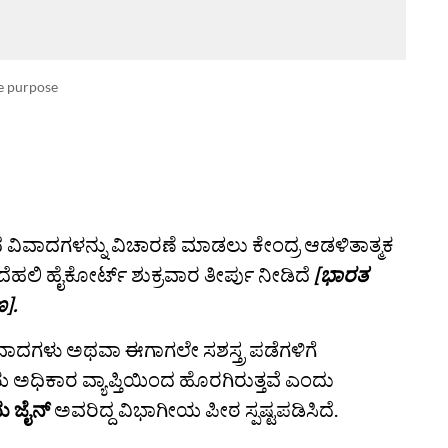
ve purpose
ಸಿದ ವಿವಾದಗಳನ್ನು ವಿಚಾರಣೆ ಮಾಡಲು ಕೇಂದ್ರ ಆಡಳಿತಾತ್ಮಕ
ೆಹಲಿ ಹೈಕೋರ್ಟ್ ಶುಕ್ರವಾರ ತೀರ್ಪು ನೀಡಿದೆ
[ಭಾರತ
ಣ].
ದಗಳು ಅಥವಾ ಈಗಾಗಲೇ ಸಶಸ್ತ್ರ ಪಡೆಗಳಿಗೆ
ಯ ಅಧಿಕಾರ ವ್ಯಾಪ್ತಿಯಿಂದ ಹೊರಗಿರುತ್ತವೆ ಎಂದು
 ಜೈನ್
ಅವರಿದ್ದ ವಿಭಾಗೀಯ ಪೀಠ ಸ್ಪಷ್ಟಪಡಿಸಿದೆ.