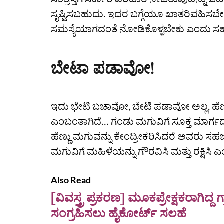
ಸೃಷ್ಟಿಸಬಹುದು. ಇದರ ಬಗ್ಗೆಯೂ ಖಾತರಿವಹಿಸಬೇಕ
ಸಮಸ್ಯೆಯಾಗದಂತೆ ನೋಡಿಕೊಳ್ಳಬೇಕು ಎಂದು ಸರ್
ಬೇಟಾ ಪಡಾವೋ!
ಇದು ಭೇಟಿ ಬಚಾವೋ, ಬೇಟಿ ಪಡಾವೋ ಅಲ್ಲ. ಹೆಣ
ಎಂಬಂತಾಗಿದೆ… ಗಂಡು ಮಗುವಿಗೆ ಸೂಕ್ತ ಮಾರ್
ಹೆಣ್ಣು ಮಗುವನ್ನು ಕೇಂದ್ರೀಕರಿಸಿದರೆ ಅವರು ಸಹ
ಮಗುವಿಗೆ ಮಹಿಳೆಯನ್ನು ಗೌರವಿಸಿ ಮತ್ತು ರಕ್ಷಿಸ
Also Read
[ವಿವಸ್ತ್ರ ಪ್ರಕರಣ] ಮೂಕಪ್ರೇಕ್ಷಕರಾಗಿ
ಸಂಗ್ರಹಿಸಲು ಹೈಕೋರ್ಟ್‌ ಸಲಹೆ