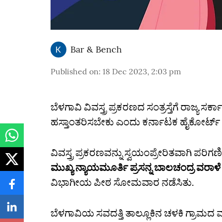
Bar & Bench
Published on
:
18 Dec 2023, 2:03 pm
ಬೆಳಗಾವಿ ವಿವಸ್ತ್ರ ಪ್ರಕರಣದ ಸಂತ್ರಸ್ತೆಗೆ ರಾಜ್
ಹಸ್ತಾಂತರಿಸಬೇಕು ಎಂದು ಕರ್ನಾಟಕ ಹೈಕೋರ್ಟ್‌ ರಾಜ
ವಿವಸ್ತ್ರ ಪ್ರಕರಣವನ್ನು ಸ್ವಯಂಪ್ರೇರಿತವಾಗಿ ಪರ
ಮುಖ್ಯ ನ್ಯಾಯಮೂರ್ತಿ ಪ್ರಸನ್ನ ಬಾಲಚಂದ್ರ ವರಾಳ
ವಿಭಾಗೀಯ ಪೀಠ ಸೋಮವಾರ ನಡೆಸಿತು.
ಬೆಳಗಾವಿಯ ಸವದತ್ತಿ ತಾಲ್ಲೂಕಿನ ಚಳಕಿ ಗ್ರಾಮದ ವ್ಯಾ