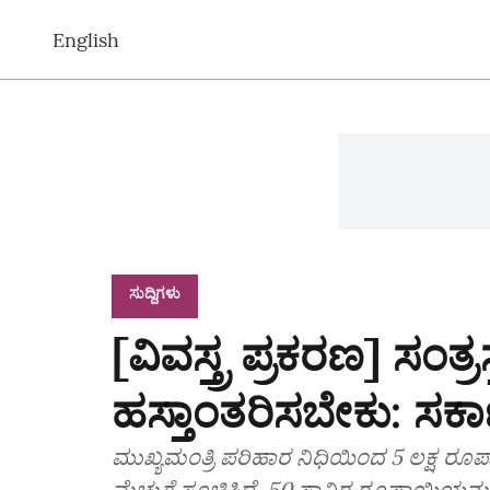
English
ಸುದ್ದಿಗಳು
[ವಿವಸ್ತ್ರ ಪ್ರಕರಣ] ಸಂತ್
ಹಸ್ತಾಂತರಿಸಬೇಕು: ಸರ್ಕ
ಮುಖ್ಯಮಂತ್ರಿ ಪರಿಹಾರ ನಿಧಿಯಿಂದ 5 ಲಕ್ಷ 
ಮೆಚ್ಚುಗೆ ಸೂಚಿಸಿದೆ. 50 ಸಾವಿರ ರೂಪಾಯಿಯನ್ನು ತಕ