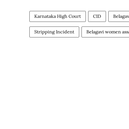
Karnataka High Court
CID
Belagav
Stripping Incident
Belagavi women ass