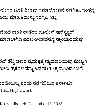
ೊಲೀಸರ ಜೊತೆ ಪೀಠವು ಸಮಾಲೋಚನೆ ನಡೆಸಿತು. ಸಂತ್ರಸ್ತೆ
ಬ ಮಾಹಿತಿಯನ್ನು ಸಂಗ್ರಹಿಸಿತ್ತು.
 ಕಾಕತಿ ಠಾಣೆಯ ಪೊಲೀಸ್‌ ಇನ್‌ಸ್ಪೆಕ್ಟರ್‌
ತು ಮಾಡಲಾಗಿದೆ ಎಂಬ ಅಂಶವನ್ನೂ ನ್ಯಾಯಾಲಯವು
ರಣ್‌ ಶೆಟ್ಟಿ ಅವರ ಪ್ರಯತ್ನಕ್ಕೆ ನ್ಯಾಯಾಲಯವು ಮೆಚ್ಚುಗೆ
 ಸೂಚಿಸಿ, ಪ್ರಕರಣವನ್ನು ಜನವರಿ 17ಕ್ಕೆ ಮುಂದೂಡಿದೆ.
ಿಚಾರಣೆಯನ್ನು ಇಂದು ನಡೆಸಲಿರುವ ಕರ್ನಾಟಕ
takaHighCourt
(@Kbarandbench)
December 18, 2023