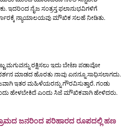
ು. ಇದರಿಂದ ನೈಜ ಸಂತ್ರಸ್ತ ಫಲಾನುಭವಿಗಳಿಗೆ
ಕಾರಕ್ಕೆ ನ್ಯಾಯಾಲಯವು ಮೌಖಿಕ ಸಲಹೆ ನೀಡಿತು.
್ಣು ಮಗುವನ್ನು ರಕ್ಷಿಸಲು ಇದು ಬೇಟಾ ಪಡಾವೋ
ಗದರ್ಶನ ಮಾಡದ ಹೊರತು ನಾವು ಏನನ್ನೂ ಸಾಧಿಸಲಾಗದು.
ಜವಾಗಿ ಇತರ ಮಹಿಳೆಯರನ್ನು ಗೌರವಿಸುತ್ತಾರೆ. ಗಂಡು
ಿ ಎಂದು ಹೇಳಬೇಕಿದೆ ಎಂದು ಸಿಜೆ ಮೌಖಿಕವಾಗಿ ಹೇಳಿದರು.
ದ್ದ ಗ್ರಾಮದ ಜನರಿಂದ ಪರಿಹಾರದ ರೂಪದಲ್ಲಿ ಹಣ