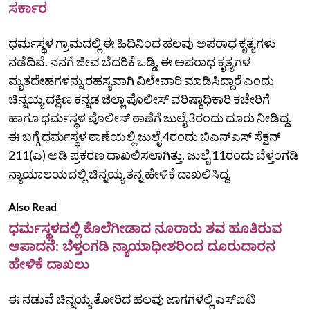
ಸರ್ಕಾರ
ಧರ್ಮಸ್ಥಳ ಗ್ರಾಮದಲ್ಲಿ ಈ ಹಿದಿನಿಂದ ಹಲವು ಅಪರಾಧ ಕೃತ್ಯಗಳು
ನಡೆದಿವೆ. ನನಗೆ ಜೀವ ಬೆದರಿಕೆ ಒಡ್ಡಿ, ಈ ಅಪರಾಧ ಕೃತ್ಯಗಳ
ಮೃತದೇಹಗಳನ್ನು ರಹಸ್ಯವಾಗಿ ವಿಲೇವಾರಿ ಮಾಡಿಸಿದ್ದಾರೆ ಎಂದು
ಚಿನ್ನಯ್ಯ ದಕ್ಷಿಣ ಕನ್ನಡ ಜಿಲ್ಲಾ ಪೊಲೀಸ್‌ ವರಿಷ್ಠಾಧಿಕಾರಿ ಕಚೇರಿಗೆ
ಹಾಗೂ ಧರ್ಮಸ್ಥಳ ಪೊಲೀಸ್‌ ಠಾಣೆಗೆ ಜುಲೈ 3ರಂದು ದೂರು ನೀಡಿದ್ದ.
ಈ ಬಗ್ಗೆ ಧರ್ಮಸ್ಥಳ ಠಾಣೆಯಲ್ಲಿ ಜುಲೈ 4ರಂದು ಬಿಎನ್‌ಎಸ್‌ ಸೆಕ್ಷನ್‌
211(ಎ) ಅಡಿ ಪ್ರಕರಣ ದಾಖಲಿಸಲಾಗಿತ್ತು. ಜುಲೈ 11ರಂದು ಬೆಳ್ತಂಗಡಿ
ನ್ಯಾಯಾಲಯದಲ್ಲಿ ಚಿನ್ನಯ್ಯ ತನ್ನ ಹೇಳಿಕೆ ದಾಖಲಿಸಿದ್ದ.
Also Read
ಧರ್ಮಸ್ಥಳದಲ್ಲಿ ಕೊಲೆಗೀಡಾದ ನೂರಾರು ಶವ ಹೂತಿರುವ
ಆಪಾದನೆ: ಬೆಳ್ತಂಗಡಿ ನ್ಯಾಯಾಧೀಶರಿಂದ ದೂರುದಾರನ
ಹೇಳಿಕೆ ದಾಖಲು
ಈ ನಡುವೆ ಚಿನ್ನಯ್ಯ ತೋರಿದ ಹಲವು ಜಾಗಗಳಲ್ಲಿ ಎಸ್‌ಐಟಿ