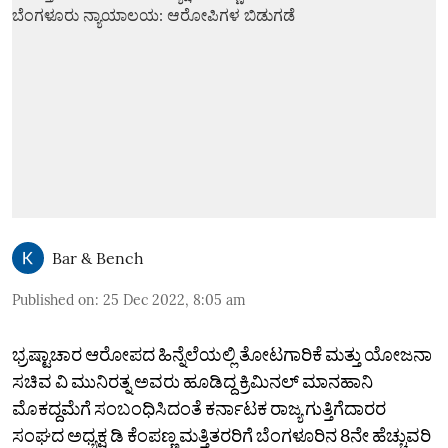
Bar & Bench
Published on
:
25 Dec 2022, 8:05 am
ಭ್ರಷ್ಟಾಚಾರ ಆರೋಪದ ಹಿನ್ನೆಲೆಯಲ್ಲಿ ತೋಟಗಾರಿಕೆ ಮತ್ತು ಯೋಜನಾ
ಸಚಿವ ವಿ ಮುನಿರತ್ನ ಅವರು ಹೂಡಿದ್ದ ಕ್ರಿಮಿನಲ್‌ ಮಾನಹಾನಿ
ಮೊಕದ್ದಮೆಗೆ ಸಂಬಂಧಿಸಿದಂತೆ ಕರ್ನಾಟಕ ರಾಜ್ಯ ಗುತ್ತಿಗೆದಾರರ
ಸಂಘದ ಅಧ್ಯಕ್ಷ ಡಿ ಕೆಂಪಣ್ಣ ಮತ್ತಿತರರಿಗೆ ಬೆಂಗಳೂರಿನ 8ನೇ ಹೆಚ್ಚುವರಿ