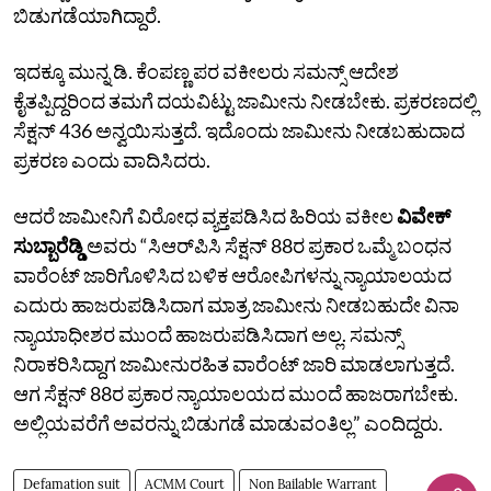
ಬಿಡುಗಡೆಯಾಗಿದ್ದಾರೆ.
ಇದಕ್ಕೂ ಮುನ್ನ ಡಿ. ಕೆಂಪಣ್ಣ ಪರ ವಕೀಲರು ಸಮನ್ಸ್‌ ಆದೇಶ
ಕೈತಪ್ಪಿದ್ದರಿಂದ ತಮಗೆ ದಯವಿಟ್ಟು ಜಾಮೀನು ನೀಡಬೇಕು. ಪ್ರಕರಣದಲ್ಲಿ
ಸೆಕ್ಷನ್‌ 436 ಅನ್ವಯಿಸುತ್ತದೆ. ಇದೊಂದು ಜಾಮೀನು ನೀಡಬಹುದಾದ
ಪ್ರಕರಣ ಎಂದು ವಾದಿಸಿದರು.
ಆದರೆ ಜಾಮೀನಿಗೆ ವಿರೋಧ ವ್ಯಕ್ತಪಡಿಸಿದ ಹಿರಿಯ ವಕೀಲ
ವಿವೇಕ್‌
ಸುಬ್ಬಾರೆಡ್ಡಿ
ಅವರು “ಸಿಆರ್‌ಪಿಸಿ ಸೆಕ್ಷನ್‌ 88ರ ಪ್ರಕಾರ ಒಮ್ಮೆ ಬಂಧನ
ವಾರೆಂಟ್‌ ಜಾರಿಗೊಳಿಸಿದ ಬಳಿಕ ಆರೋಪಿಗಳನ್ನು ನ್ಯಾಯಾಲಯದ
ಎದುರು ಹಾಜರುಪಡಿಸಿದಾಗ ಮಾತ್ರ ಜಾಮೀನು ನೀಡಬಹುದೇ ವಿನಾ
ನ್ಯಾಯಾಧೀಶರ ಮುಂದೆ ಹಾಜರುಪಡಿಸಿದಾಗ ಅಲ್ಲ. ಸಮನ್ಸ್‌
ನಿರಾಕರಿಸಿದ್ದಾಗ ಜಾಮೀನುರಹಿತ ವಾರೆಂಟ್‌ ಜಾರಿ ಮಾಡಲಾಗುತ್ತದೆ.
ಆಗ ಸೆಕ್ಷನ್‌ 88ರ ಪ್ರಕಾರ ನ್ಯಾಯಾಲಯದ ಮುಂದೆ ಹಾಜರಾಗಬೇಕು.
ಅಲ್ಲಿಯವರೆಗೆ ಅವರನ್ನು ಬಿಡುಗಡೆ ಮಾಡುವಂತಿಲ್ಲ” ಎಂದಿದ್ದರು.
Defamation suit
ACMM Court
Non Bailable Warrant