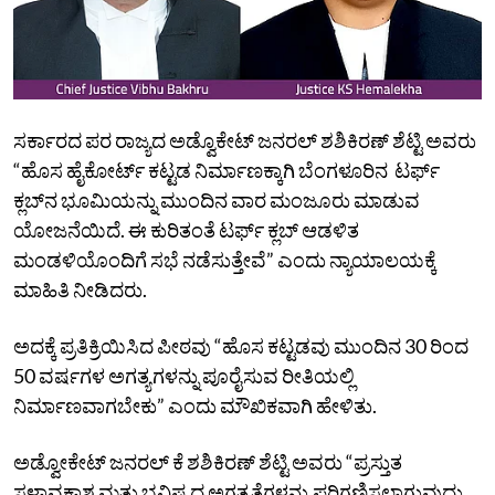
ಸರ್ಕಾರದ ಪರ ರಾಜ್ಯದ ಅಡ್ವೊಕೇಟ್ ಜನರಲ್ ಶಶಿಕಿರಣ್ ಶೆಟ್ಟಿ ಅವರು
“ಹೊಸ ಹೈಕೋರ್ಟ್ ಕಟ್ಟಡ ನಿರ್ಮಾಣಕ್ಕಾಗಿ ಬೆಂಗಳೂರಿನ ಟರ್ಫ್
ಕ್ಲಬ್‌ನ ಭೂಮಿಯನ್ನು ಮುಂದಿನ ವಾರ ಮಂಜೂರು ಮಾಡುವ
ಯೋಜನೆಯಿದೆ. ಈ ಕುರಿತಂತೆ ಟರ್ಫ್ ಕ್ಲಬ್ ಆಡಳಿತ
ಮಂಡಳಿಯೊಂದಿಗೆ ಸಭೆ ನಡೆಸುತ್ತೇವೆ” ಎಂದು ನ್ಯಾಯಾಲಯಕ್ಕೆ
ಮಾಹಿತಿ ನೀಡಿದರು.
ಅದಕ್ಕೆ ಪ್ರತಿಕ್ರಿಯಿಸಿದ ಪೀಠವು “ಹೊಸ ಕಟ್ಟಡವು ಮುಂದಿನ 30 ರಿಂದ
50 ವರ್ಷಗಳ ಅಗತ್ಯಗಳನ್ನು ಪೂರೈಸುವ ರೀತಿಯಲ್ಲಿ
ನಿರ್ಮಾಣವಾಗಬೇಕು” ಎಂದು ಮೌಖಿಕವಾಗಿ ಹೇಳಿತು.
ಅಡ್ವೋಕೇಟ್ ಜನರಲ್ ಕೆ ಶಶಿಕಿರಣ್ ಶೆಟ್ಟಿ ಅವರು “ಪ್ರಸ್ತುತ
ಸ್ಥಳಾವಕಾಶ ಮತ್ತು ಭವಿಷ್ಯದ ಅಗತ್ಯತೆಗಳನ್ನು ಪರಿಗಣಿಸಲಾಗುವುದು.