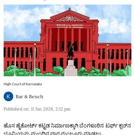
High Court of Karnataka
Bar & Bench
Published on
:
11 Jun 2026, 2:12 pm
ಹೊಸ ಹೈಕೋರ್ಟ್ ಕಟ್ಟಡ ನಿರ್ಮಾಣಕ್ಕಾಗಿ ಬೆಂಗಳೂರಿನ ಟರ್ಫ್ ಕ್ಲಬ್‌ನ
ಭೂಮಿಯನ್ನು ಮುಂದಿನ ವಾರ ಮಂಜೂರು ಮಾಡಲು