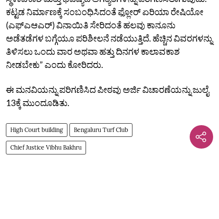
ಕಟ್ಟಡ ನಿರ್ಮಾಣಕ್ಕೆ ಸಂಬಂಧಿಸಿದಂತೆ ಫ್ಲೋರ್ ಏರಿಯಾ ರೇಷಿಯೋ
(ಎಫ್ಎಆಎರ್) ವಿನಾಯಿತಿ ಸೇರಿದಂತೆ ಹಲವು ಕಾನೂನು
ಅಡೆತಡೆಗಳ ಬಗ್ಗೆಯೂ ಪರಿಶೀಲನೆ ನಡೆಯುತ್ತಿದೆ. ಹೆಚ್ಚಿನ ವಿವರಗಳನ್ನು
ತಿಳಿಸಲು ಒಂದು ವಾರ ಅಥವಾ ಹತ್ತು ದಿನಗಳ ಕಾಲಾವಕಾಶ
ನೀಡಬೇಕು” ಎಂದು ಕೋರಿದರು.
ಈ ಮನವಿಯನ್ನು ಪರಿಗಣಿಸಿದ ಪೀಠವು ಅರ್ಜಿ ವಿಚಾರಣೆಯನ್ನು ಜುಲೈ
13ಕ್ಕೆ ಮುಂದೂಡಿತು.
High Court building
Bengaluru Turf Club
Chief Justice Vibhu Bakhru