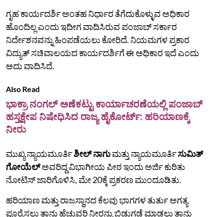
ಗೃಹ ಕಾರ್ಯದರ್ಶಿ ಅಂತಹ ನಿರ್ಧಾರ ತೆಗೆದುಕೊಳ್ಳುವ ಅಧಿಕಾರ
ಹೊಂದಿಲ್ಲ ಎಂದು ಇದೀಗ ವಾದಿಸಿರುವ ಪಂಜಾಬ್ ಸರ್ಕಾರ
ನಿರ್ದೇಶನವನ್ನು ಹಿಂಪಡೆಯಲು ಕೋರಿದೆ. ನಿಯಮಗಳ ಪ್ರಕಾರ
ವಿದ್ಯುತ್ ಸಚಿವಾಲಯದ ಕಾರ್ಯದರ್ಶಿಗೆ ಈ ಅಧಿಕಾರ ಇದೆ ಎಂದು
ಅದು ವಾದಿಸಿದೆ.
Also Read
ಭಾಕ್ರಾ ನಂಗಲ್ ಅಣೆಕಟ್ಟು ಕಾರ್ಯಾಚರಣೆಯಲ್ಲಿ ಪಂಜಾಬ್
ಹಸ್ತಕ್ಷೇಪ ನಿಷೇಧಿಸಿದ ರಾಜ್ಯ ಹೈಕೋರ್ಟ್: ಹರಿಯಾಣಕ್ಕೆ
ನೀರು
ಮುಖ್ಯ ನ್ಯಾಯಮೂರ್ತಿ
ಶೀಲ್ ನಾಗು
ಮತ್ತು ನ್ಯಾಯಮೂರ್ತಿ
ಸುಮಿತ್‌
ಗೋಯೆಲ್
ಅವರಿದ್ದ ವಿಭಾಗೀಯ ಪೀಠ ಇಂದು ಅರ್ಜಿ ಕುರಿತು
ನೋಟಿಸ್ ಜಾರಿಗೊಳಿಸಿ, ಮೇ 20ಕ್ಕೆ ಪ್ರಕರಣ ಮುಂದೂಡಿತು.
ಹರಿಯಾಣ ಮತ್ತು ರಾಜಸ್ಥಾನದ ಕೆಲವು ಭಾಗಗಳ ತುರ್ತು ಅಗತ್ಯ
ಪೂರೈಸಲು ತಾನು ಹೆಚ್ಚುವರಿ ನೀರನ್ನು ಬಿಡುಗಡೆ ಮಾಡಲು ತಾನು