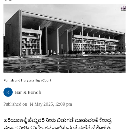
Punjab and Haryana High Court
Bar & Bench
Published on
:
14 May 2025, 12:09 pm
ಹರಿಯಾಣಕ್ಕೆ ಹೆಚ್ಚುವರಿ ನೀರು ಬಿಡುಗಡೆ ಮಾಡುವಂತೆ ಕೇಂದ್ರ
ಸರ್ಕಾರ ನೀಡಿದ್ದ ನಿರ್ದೇಶನ ಪಾಲಿಸುವಂತೆ ಈಚೆಗೆ ಹೈಕೋರ್ಟ್‌