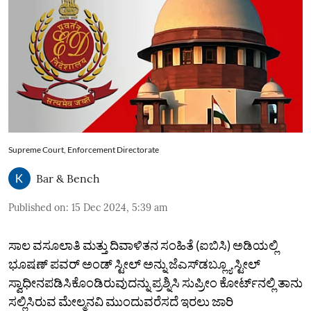
Supreme Court, Enforcement Directorate
Bar & Bench
Published on
:
15 Dec 2024, 5:39 am
ಸಾಲ ವಸೂಲಾತಿ ಮತ್ತು ದಿವಾಳಿತನ ಸಂಹಿತೆ (ಐಬಿಸಿ) ಅಡಿಯಲ್ಲಿ
ಭೂಷಣ್‌ ಪವರ್‌ ಅಂಡ್‌ ಸ್ಟೀಲ್‌ ಅನ್ನು ಜೆಎಸ್‌ಡಬ್ಲ್ಯೂ ಸ್ಟೀಲ್‌
ಸ್ವಾಧೀನಪಡಿಸಿಕೊಂಡಿರುವುದನ್ನು ಪ್ರಶ್ನಿಸಿ ಸುಪ್ರೀಂ ಕೋರ್ಟ್‌ನಲ್ಲಿ ತಾನು
ಸಲ್ಲಿಸಿರುವ ಮೇಲ್ಮನವಿ ಮುಂದುವರೆಸದೆ ಇರಲು ಜಾರಿ