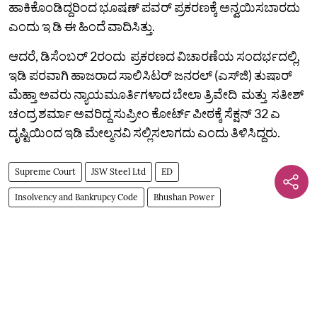
ಹಾಕಿಕೊಂಡಿದ್ದರಿಂದ ಭೂಷಣ್‌ ಪವರ್‌ ಪ್ರಕರಣಕ್ಕೆ ಅನ್ವಯಿಸಬಾರದು
ಎಂದು ಇ ಡಿ ಈ ಹಿಂದೆ ವಾದಿಸಿತ್ತು.
ಆದರೆ, ಡಿಸೆಂಬರ್ 2ರಂದು ಪ್ರಕರಣದ ವಿಚಾರಣೆಯ ಸಂದರ್ಭದಲ್ಲಿ,
ಇಡಿ ಪರವಾಗಿ ಹಾಜರಾದ ಸಾಲಿಸಿಟರ್ ಜನರಲ್ (ಎಸ್‌ಜಿ) ತುಷಾರ್
ಮೆಹ್ತಾ ಅವರು ನ್ಯಾಯಮೂರ್ತಿಗಳಾದ ಬೇಲಾ ತ್ರಿವೇದಿ ಮತ್ತು ಸತೀಶ್
ಚಂದ್ರ ಶರ್ಮಾ ಅವರಿದ್ದ ಸುಪ್ರೀಂ ಕೋರ್ಟ್ ಪೀಠಕ್ಕೆ ಸೆಕ್ಷನ್ 32 ಎ
ದೃಷ್ಟಿಯಿಂದ ಇಡಿ ಮೇಲ್ಮನವಿ ಸಲ್ಲಿಸಲಾಗದು ಎಂದು ತಿಳಿಸಿದ್ದರು.
Supreme Court
JSW Steel Ltd
ED
Insolvency and Bankrupcy Code
Bhushan Power