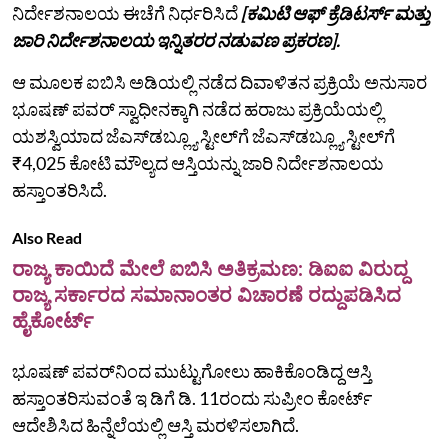
ನಿರ್ದೇಶನಾಲಯ ಈಚೆಗೆ ನಿರ್ಧರಿಸಿದೆ
[ಕಮಿಟಿ ಆಫ್‌ ಕ್ರೆಡಿಟರ್ಸ್‌ ಮತ್ತು
ಜಾರಿ ನಿರ್ದೇಶನಾಲಯ ಇನ್ನಿತರರ ನಡುವಣ ಪ್ರಕರಣ].
ಆ ಮೂಲಕ ಐಬಿಸಿ ಅಡಿಯಲ್ಲಿ ನಡೆದ ದಿವಾಳಿತನ ಪ್ರಕ್ರಿಯೆ ಅನುಸಾರ
ಭೂಷಣ್‌ ಪವರ್‌ ಸ್ವಾಧೀನಕ್ಕಾಗಿ ನಡೆದ ಹರಾಜು ಪ್ರಕ್ರಿಯೆಯಲ್ಲಿ
ಯಶಸ್ವಿಯಾದ ಜೆಎಸ್‌ಡಬ್ಲ್ಯೂ ಸ್ಟೀಲ್‌ಗೆ ಜೆಎಸ್‌ಡಬ್ಲ್ಯೂ ಸ್ಟೀಲ್‌ಗೆ
₹4,025 ಕೋಟಿ ಮೌಲ್ಯದ ಆಸ್ತಿಯನ್ನು ಜಾರಿ ನಿರ್ದೇಶನಾಲಯ
ಹಸ್ತಾಂತರಿಸಿದೆ.
Also Read
ರಾಜ್ಯ ಕಾಯಿದೆ ಮೇಲೆ ಐಬಿಸಿ ಅತಿಕ್ರಮಣ: ಡಿಐಐ ವಿರುದ್ದ
ರಾಜ್ಯ ಸರ್ಕಾರದ ಸಮಾನಾಂತರ ವಿಚಾರಣೆ ರದ್ದುಪಡಿಸಿದ
ಹೈಕೋರ್ಟ್
ಭೂಷಣ್‌ ಪವರ್‌ನಿಂದ ಮುಟ್ಟುಗೋಲು ಹಾಕಿಕೊಂಡಿದ್ದ ಆಸ್ತಿ
ಹಸ್ತಾಂತರಿಸುವಂತೆ ಇ ಡಿಗೆ ಡಿ. 11ರಂದು ಸುಪ್ರೀಂ ಕೋರ್ಟ್‌
ಆದೇಶಿಸಿದ ಹಿನ್ನೆಲೆಯಲ್ಲಿ ಆಸ್ತಿ ಮರಳಿಸಲಾಗಿದೆ.