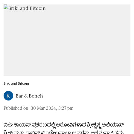
Sriki and Bitcoin
Bar & Bench
Published on
:
30 Mar 2024, 3:27 pm
ಬಿಟ್‌ ಕಾಯಿನ್‌ ಪ್ರಕರಣದಲ್ಲಿ ಆರೋಪಿಗಳಾದ ಶ್ರೀಕೃಷ್ಣ ಅಲಿಯಾಸ್‌
ಶ್ರೀಕಿ ಮತ್ತು ರಾಬಿನ್‌ ಖಂಡೇಲವಾಲಾ ಅವರನ್ನು ಅಕ್ರಮವಾಗಿ ತಮ್ಮ