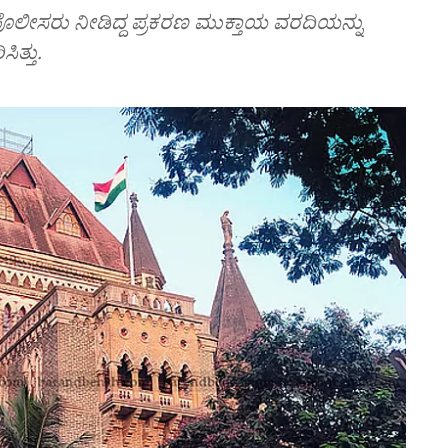
ೀಸರು ನೀಡಿದ್ದ ಪ್ರಕರಣ ಮುಕ್ತಾಯ ವರದಿಯನ್ನು
ಿತ್ತು.