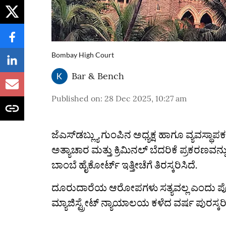
Bombay High Court
Bar & Bench
Published on
:
28 Dec 2025, 10:27 am
ಜೆಎಸ್‌ಡಬ್ಲ್ಯು ಗುಂಪಿನ ಅಧ್ಯಕ್ಷ ಹಾಗೂ ವ್ಯವಸ್ಥಾಪ
ಅತ್ಯಾಚಾರ ಮತ್ತು ಕ್ರಿಮಿನಲ್‌ ಬೆದರಿಕೆ ಪ್ರಕರಣವನ್
ಬಾಂಬೆ ಹೈಕೋರ್ಟ್ ಇತ್ತೀಚೆಗೆ ತಿರಸ್ಕರಿಸಿದೆ.
ದೂರುದಾರೆಯ ಆರೋಪಗಳು ಸತ್ಯವಲ್ಲ ಎಂದು ಪೊಲ
ಮ್ಯಾಜಿಸ್ಟ್ರೇಟ್ ನ್ಯಾಯಾಲಯ ಕಳೆದ ವರ್ಷ ಪುರಸ್ಕರಿಸಿ