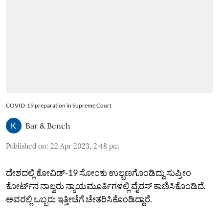
COVID-19 preparation in Supreme Court
Bar & Bench
Published on
:
22 Apr 2023, 2:48 pm
ದೇಶದಲ್ಲಿ ಕೋವಿಡ್‌-19 ಸೋಂಕು ಉಲ್ಬಣಗೊಂಡಿದ್ದು ಸುಪ್ರೀಂ
ಕೋರ್ಟ್‌ನ ನಾಲ್ವರು ನ್ಯಾಯಮೂರ್ತಿಗಳಲ್ಲಿ ವೈರಸ್‌ ಕಾಣಿಸಿಕೊಂಡಿದೆ.
ಅವರಲ್ಲಿ ಒಬ್ಬರು ಇತ್ತೀಚೆಗೆ ಚೇತರಿಸಿಕೊಂಡಿದ್ದಾರೆ.