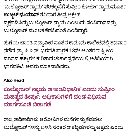
ʼಬುಲ್ಡೋಜರ್‌ ನ್ಯಾಯʼ ಪರಿಕಲ್ಪನೆಗೆ ಸುಪ್ರೀಂ ಕೋರ್ಟ್‌ ನ್ಯಾಯಮೂರ್ತಿ
ಉಜ್ಜಲ್‌ ಭುಯಾನ್‌
ಶನಿವಾರ ತೀವ್ರ ಆಕ್ಷೇಪ
ವ್ಯಕ್ತಪಡಿಸಿದ್ದು ಬುಲ್ಡೋಜರ್ ನ್ಯಾಯ ಎಂಬುದು ಸಂವಿಧಾನವನ್ನು
ಬುಲ್ಡೋಜರ್‌ ಮೂಲಕ ಕೆಡವಿದಂತೆ ಎಂದಿದ್ದಾರೆ.
ಪುಣೆಯ ಭಾರತಿ ವಿದ್ಯಾಪೀಠ ನೂತನ ಕಾನೂನು ಕಾಲೇಜಿನಲ್ಲಿ ಶನಿವಾರ
ನಡೆದ ನ್ಯಾ. ಪಿ.ಎನ್. ಭಗವತಿ ಸ್ಮಾರಕ 13ನೇ ಅಂತರರಾಷ್ಟ್ರೀಯ
ಮಾನವ ಹಕ್ಕುಗಳ ಕುರಿತಾದ ಚರ್ಚಾ ಸ್ಪರ್ಧೆಯಲ್ಲಿ ಅತಿಥಿಯಾಗಿ
ಭಾಗವಹಿಸಿ ಅವರು ಮಾತನಾಡಿದರು.
Also Read
ಬುಲ್ಡೋಜರ್ ನ್ಯಾಯ ಅಸಾಂವಿಧಾನಿಕ ಎಂದು ಸುಪ್ರೀಂ
ಮಹತ್ವದ ತೀರ್ಪು: ಅಧಿಕಾರಿಗಳಿಗೆ ದಂಡ ವಿಧಿಸುವ
ಮಾರ್ಗಸೂಚಿ ಬಿಡುಗಡೆ
ರಾಜ್ಯ ಅಧಿಕಾರಿಗಳು ಆರೋಪಿಗಳ ಮನೆಗಳನ್ನು ಕೆಡವಲು
ಬುಲ್ಡೋಜರ್‌ಗಳನ್ನು ಬಳಸಿ ನಂತರ ಆ ಕಟ್ಟಡಗಳನ್ನು ಅಕ್ರಮ ಎಂದು