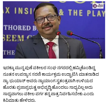
ಇದಕ್ಕೂ ಮುನ್ನ ಪುಣೆ ವಕೀಲರ ಸಂಘ ನಗರದಲ್ಲಿ ಹಮ್ಮಿಕೊಂಡಿದ್ದ
ನೂತನ ಉಪನ್ಯಾಸ ಸರಣಿ ಕಾರ್ಯಕ್ರಮ ಉದ್ಘಾಟಿಸಿ ಮಾತನಾಡಿದ
ನ್ಯಾ. ಭುಯಾನ್‌ ಅವರು ನ್ಯಾಯಾಂಗ ಸ್ವತಂತ್ರವಾಗಿ ಉಳಿಯದ
ಹೊರತು ಪ್ರಜಾಪ್ರಭುತ್ವ ಅಭಿವೃದ್ಧಿ ಹೊಂದಲು ಸಾಧ್ಯವಿಲ್ಲ ಅದು
ಸಾಧ್ಯವಾಗಲು ವಕೀಲ ವರ್ಗ ತನ್ನ ಪಾತ್ರ ನಿರ್ವಹಿಸಬೇಕು ಎಂದು
ಕಿವಿಮಾತು ಹೇಳಿದರು.