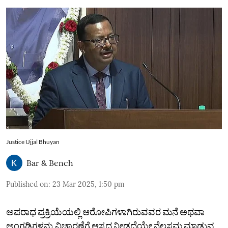
Justice Ujjal Bhuyan
Bar & Bench
Published on
:
23 Mar 2025, 1:50 pm
ಅಪರಾಧ ಪ್ರಕ್ರಿಯೆಯಲ್ಲಿ ಆರೋಪಿಗಳಾಗಿರುವವರ ಮನೆ ಅಥವಾ
ಅಂಗಡಿಗಳನ್ನು ವಿಚಾರಣೆಗೆ ಆಸ್ಪದ ನೀಡದೆಯೇ ನೆಲಸಮ ಮಾಡುವ