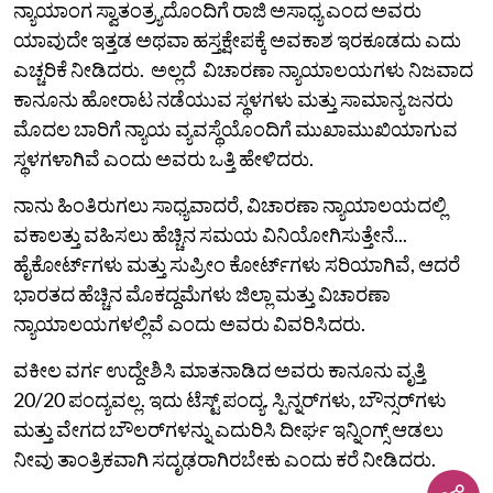
ನ್ಯಾಯಾಂಗ ಸ್ವಾತಂತ್ರ್ಯದೊಂದಿಗೆ ರಾಜಿ ಅಸಾಧ್ಯ ಎಂದ ಅವರು
ಯಾವುದೇ ಇತ್ತಡ ಅಥವಾ ಹಸ್ತಕ್ಷೇಪಕ್ಕೆ ಅವಕಾಶ ಇರಕೂಡದು ಎದು
ಎಚ್ಚರಿಕೆ ನೀಡಿದರು. ಅಲ್ಲದೆ ವಿಚಾರಣಾ ನ್ಯಾಯಾಲಯಗಳು ನಿಜವಾದ
ಕಾನೂನು ಹೋರಾಟ ನಡೆಯುವ ಸ್ಥಳಗಳು ಮತ್ತು ಸಾಮಾನ್ಯ ಜನರು
ಮೊದಲ ಬಾರಿಗೆ ನ್ಯಾಯ ವ್ಯವಸ್ಥೆಯೊಂದಿಗೆ ಮುಖಾಮುಖಿಯಾಗುವ
ಸ್ಥಳಗಳಾಗಿವೆ ಎಂದು ಅವರು ಒತ್ತಿ ಹೇಳಿದರು.
ನಾನು ಹಿಂತಿರುಗಲು ಸಾಧ್ಯವಾದರೆ, ವಿಚಾರಣಾ ನ್ಯಾಯಾಲಯದಲ್ಲಿ
ವಕಾಲತ್ತು ವಹಿಸಲು ಹೆಚ್ಚಿನ ಸಮಯ ವಿನಿಯೋಗಿಸುತ್ತೇನೆ...
ಹೈಕೋರ್ಟ್‌ಗಳು ಮತ್ತು ಸುಪ್ರೀಂ ಕೋರ್ಟ್‌ಗಳು ಸರಿಯಾಗಿವೆ, ಆದರೆ
ಭಾರತದ ಹೆಚ್ಚಿನ ಮೊಕದ್ದಮೆಗಳು ಜಿಲ್ಲಾ ಮತ್ತು ವಿಚಾರಣಾ
ನ್ಯಾಯಾಲಯಗಳಲ್ಲಿವೆ ಎಂದು ಅವರು ವಿವರಿಸಿದರು.
ವಕೀಲ ವರ್ಗ ಉದ್ದೇಶಿಸಿ ಮಾತನಾಡಿದ ಅವರು ಕಾನೂನು ವೃತ್ತಿ
20/20 ಪಂದ್ಯವಲ್ಲ. ಇದು ಟೆಸ್ಟ್ ಪಂದ್ಯ. ಸ್ಪಿನ್ನರ್‌ಗಳು, ಬೌನ್ಸರ್‌ಗಳು
ಮತ್ತು ವೇಗದ ಬೌಲರ್‌ಗಳನ್ನು ಎದುರಿಸಿ ದೀರ್ಘ ಇನ್ನಿಂಗ್ಸ್ ಆಡಲು
ನೀವು ತಾಂತ್ರಿಕವಾಗಿ ಸದೃಢರಾಗಿರಬೇಕು ಎಂದು ಕರೆ ನೀಡಿದರು.