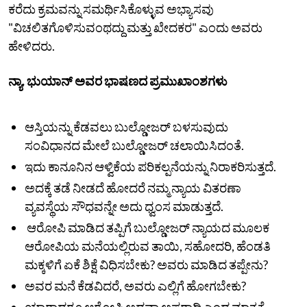
ಕರೆದು ಕ್ರಮವನ್ನು ಸಮರ್ಥಿಸಿಕೊಳ್ಳುವ ಅಭ್ಯಾಸವು
"ವಿಚಲಿತಗೊಳಿಸುವಂಥದ್ದು ಮತ್ತು ಖೇದಕರ" ಎಂದು ಅವರು
ಹೇಳಿದರು.
ನ್ಯಾ. ಭುಯಾನ್‌ ಅವರ ಭಾಷಣದ ಪ್ರಮುಖಾಂಶಗಳು
ಆಸ್ತಿಯನ್ನು ಕೆಡವಲು ಬುಲ್ಡೋಜರ್ ಬಳಸುವುದು
ಸಂವಿಧಾನದ ಮೇಲೆ ಬುಲ್ಡೋಜರ್ ಚಲಾಯಿಸಿದಂತೆ.
ಇದು ಕಾನೂನಿನ ಆಳ್ವಿಕೆಯ ಪರಿಕಲ್ಪನೆಯನ್ನು ನಿರಾಕರಿಸುತ್ತದೆ.
ಅದಕ್ಕೆ ತಡೆ ನೀಡದೆ ಹೋದರೆ ನಮ್ಮ ನ್ಯಾಯ ವಿತರಣಾ
ವ್ಯವಸ್ಥೆಯ ಸೌಧವನ್ನೇ ಅದು ಧ್ವಂಸ ಮಾಡುತ್ತದೆ.
ಆರೋಪಿ ಮಾಡಿದ ತಪ್ಪಿಗೆ ಬುಲ್ಡೋಜರ್‌ ನ್ಯಾಯದ ಮೂಲಕ
ಆರೋಪಿಯ ಮನೆಯಲ್ಲಿರುವ ತಾಯಿ, ಸಹೋದರಿ, ಹೆಂಡತಿ
ಮಕ್ಕಳಿಗೆ ಏಕೆ ಶಿಕ್ಷೆ ವಿಧಿಸಬೇಕು? ಅವರು ಮಾಡಿದ ತಪ್ಪೇನು?
ಅವರ ಮನೆ ಕೆಡವಿದರೆ, ಅವರು ಎಲ್ಲಿಗೆ ಹೋಗಬೇಕು?
ಯಾರಾದರೂ ಆರೋಪಿ ಅಥವಾ ಅಪರಾಧಿ ಎಂದ ಮಾತ್ರಕ್ಕೆ,