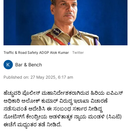
Traffic & Road Safety ADGP Alok Kumar
Twitter
Bar & Bench
Published on
:
27 May 2025, 6:17 am
ಹೆಚ್ಚುವರಿ ಪೊಲೀಸ್‌ ಮಹಾನಿರ್ದೇಶಕರಾಗಿರುವ ಹಿರಿಯ ಐಪಿಎಸ್
ಅಧಿಕಾರಿ ಅಲೋಕ್ ಕುಮಾರ್ ವಿರುದ್ಧ ಇಲಾಖಾ ವಿಚಾರಣೆ
ನಡೆಸುವಂತೆ ಆದೇಶಿಸಿ ಈ ಸಂಬಂಧ ಸರ್ಕಾರ ನೀಡಿದ್ದ
ನೋಟಿಸ್‌ಗೆ ಕೇಂದ್ರೀಯ ಆಡಳಿತಾತ್ಮಕ ನ್ಯಾಯ ಮಂಡಳಿ (ಸಿಎಟಿ)
ಈಚೆಗೆ ಮಧ್ಯಂತರ ತಡೆ ನೀಡಿದೆ.