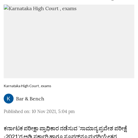
Karnataka High Court , exams
Bar & Bench
Published on
:
10 Nov 2021, 5:04 pm
ಕರ್ನಾಟಕ ಪರೀಕ್ಷಾ ಪ್ರಾಧಿಕಾರ ನಡೆಸುವ 'ಸಾಮಾನ್ಯ ಪ್ರವೇಶ ಪರೀಕ್ಷೆ
-2021'ರ ಅಡಿ ಸರ್ಕಾರಿ ಹಾಗೂ ಸೂಪರ್‌ನ್ಯೂಮರರಿಯೇತರ