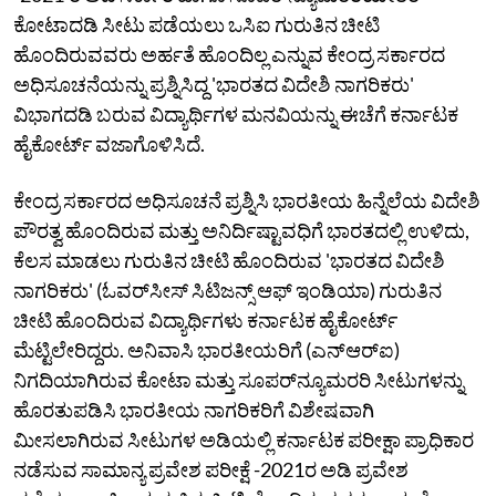
ಕೋಟಾದಡಿ ಸೀಟು ಪಡೆಯಲು ಒಸಿಐ ಗುರುತಿನ ಚೀಟಿ
ಹೊಂದಿರುವವರು ಅರ್ಹತೆ ಹೊಂದಿಲ್ಲ ಎನ್ನುವ ಕೇಂದ್ರ ಸರ್ಕಾರದ
ಅಧಿಸೂಚನೆಯನ್ನು ಪ್ರಶ್ನಿಸಿದ್ದ 'ಭಾರತದ ವಿದೇಶಿ ನಾಗರಿಕರು'
ವಿಭಾಗದಡಿ ಬರುವ ವಿದ್ಯಾರ್ಥಿಗಳ ಮನವಿಯನ್ನು ಈಚೆಗೆ ಕರ್ನಾಟಕ
ಹೈಕೋರ್ಟ್‌ ವಜಾಗೊಳಿಸಿದೆ.
ಕೇಂದ್ರ ಸರ್ಕಾರದ ಅಧಿಸೂಚನೆ ಪ್ರಶ್ನಿಸಿ ಭಾರತೀಯ ಹಿನ್ನೆಲೆಯ ವಿದೇಶಿ
ಪೌರತ್ವ ಹೊಂದಿರುವ ಮತ್ತು ಅನಿರ್ದಿಷ್ಟಾವಧಿಗೆ ಭಾರತದಲ್ಲಿ ಉಳಿದು,
ಕೆಲಸ ಮಾಡಲು ಗುರುತಿನ ಚೀಟಿ ಹೊಂದಿರುವ 'ಭಾರತದ ವಿದೇಶಿ
ನಾಗರಿಕರು' (ಓವರ್‌ಸೀಸ್‌ ಸಿಟಿಜನ್ಸ್‌ ಆಫ್‌ ಇಂಡಿಯಾ) ಗುರುತಿನ
ಚೀಟಿ ಹೊಂದಿರುವ ವಿದ್ಯಾರ್ಥಿಗಳು ಕರ್ನಾಟಕ ಹೈಕೋರ್ಟ್‌
ಮೆಟ್ಟಿಲೇರಿದ್ದರು. ಅನಿವಾಸಿ ಭಾರತೀಯರಿಗೆ (ಎನ್‌ಆರ್‌ಐ)
ನಿಗದಿಯಾಗಿರುವ ಕೋಟಾ ಮತ್ತು ಸೂಪರ್‌ನ್ಯೂಮರರಿ ಸೀಟುಗಳನ್ನು
ಹೊರತುಪಡಿಸಿ ಭಾರತೀಯ ನಾಗರಿಕರಿಗೆ ವಿಶೇಷವಾಗಿ
ಮೀಸಲಾಗಿರುವ ಸೀಟುಗಳ ಅಡಿಯಲ್ಲಿ ಕರ್ನಾಟಕ ಪರೀಕ್ಷಾ ಪ್ರಾಧಿಕಾರ
ನಡೆಸುವ ಸಾಮಾನ್ಯ ಪ್ರವೇಶ ಪರೀಕ್ಷೆ -2021ರ ಅಡಿ ಪ್ರವೇಶ