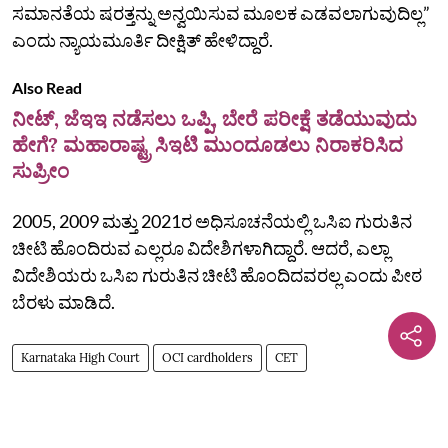
ಸಮಾನತೆಯ ಷರತ್ತನ್ನು ಅನ್ವಯಿಸುವ ಮೂಲಕ ಎಡವಲಾಗುವುದಿಲ್ಲ”
ಎಂದು ನ್ಯಾಯಮೂರ್ತಿ ದೀಕ್ಷಿತ್‌ ಹೇಳಿದ್ದಾರೆ.
Also Read
ನೀಟ್, ಜೆಇಇ ನಡೆಸಲು ಒಪ್ಪಿ, ಬೇರೆ ಪರೀಕ್ಷೆ ತಡೆಯುವುದು
ಹೇಗೆ? ಮಹಾರಾಷ್ಟ್ರ ಸಿಇಟಿ ಮುಂದೂಡಲು ನಿರಾಕರಿಸಿದ
ಸುಪ್ರೀಂ
2005, 2009 ಮತ್ತು 2021ರ ಅಧಿಸೂಚನೆಯಲ್ಲಿ ಒಸಿಐ ಗುರುತಿನ
ಚೀಟಿ ಹೊಂದಿರುವ ಎಲ್ಲರೂ ವಿದೇಶಿಗಳಾಗಿದ್ದಾರೆ. ಆದರೆ, ಎಲ್ಲಾ
ವಿದೇಶಿಯರು ಒಸಿಐ ಗುರುತಿನ ಚೀಟಿ ಹೊಂದಿದವರಲ್ಲ ಎಂದು ಪೀಠ
ಬೆರಳು ಮಾಡಿದೆ.
Karnataka High Court
OCI cardholders
CET