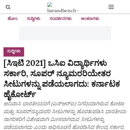
ಹೋಂ
ಸುದ್ದಿಗಳು
ಸಂದರ್ಶನಗಳು
ಅಂಕಣಗಳು
ಸುದ್ದಿಗಳು
[ಸಿಇಟಿ 2021] ಒಸಿಐ ವಿದ್ಯಾರ್ಥಿಗಳು
ಸರ್ಕಾರಿ, ಸೂಪರ್‌ ನ್ಯೂಮರರಿಯೇತರ
ಸೀಟುಗಳನ್ನು ಪಡೆಯಲಾಗದು: ಕರ್ನಾಟಕ
ಹೈಕೋರ್ಟ್‌
ಅನಿವಾಸಿ ಭಾರತೀಯರಿಗೆ (ಎನ್‌ಆರ್‌ಐ) ನಿಗದಿಯಾಗಿರುವ ಕೋಟಾ
ಮತ್ತು ಸೂಪರ್‌ನ್ಯೂಮರರಿ ಸೀಟುಗಳನ್ನು ಹೊರತುಪಡಿಸಿ ಭಾರತೀಯ
ನಾಗರಿಕರಿಗೆ ವಿಶೇಷವಾಗಿ ಮೀಸಲಾಗಿರುವ ಸೀಟುಗಳನ್ನು
ಪಡೆಯಲಾಗದು ಎಂದು ಅಧಿಸೂಚನೆ ಹೊರಡಿಸಿದ ಕೇಂದ್ರ ಸರ್ಕಾರ.