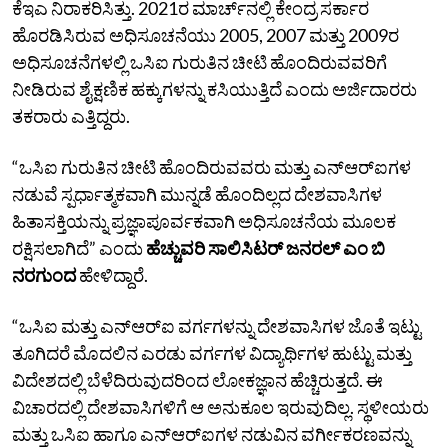
ಕೆಇಎ ನಿರಾಕರಿಸಿತ್ತು. 2021ರ ಮಾರ್ಚ್‌ನಲ್ಲಿ ಕೇಂದ್ರ ಸರ್ಕಾರ
ಹೊರಡಿಸಿರುವ ಅಧಿಸೂಚನೆಯು 2005, 2007 ಮತ್ತು 2009ರ
ಅಧಿಸೂಚನೆಗಳಲ್ಲಿ ಒಸಿಐ ಗುರುತಿನ ಚೀಟಿ ಹೊಂದಿರುವವರಿಗೆ
ನೀಡಿರುವ ಶೈಕ್ಷಣಿಕ ಹಕ್ಕುಗಳನ್ನು ಕಸಿಯುತ್ತಿದೆ ಎಂದು ಅರ್ಜಿದಾರರು
ತಕರಾರು ಎತ್ತಿದ್ದರು.
“ಒಸಿಐ ಗುರುತಿನ ಚೀಟಿ ಹೊಂದಿರುವವರು ಮತ್ತು ಎನ್‌ಆರ್‌ಐಗಳ
ನಡುವೆ ಸ್ಪರ್ಧಾತ್ಮಕವಾಗಿ ಮುನ್ನಡೆ ಹೊಂದಿಲ್ಲದ ದೇಶವಾಸಿಗಳ
ಹಿತಾಸಕ್ತಿಯನ್ನು ಪ್ರಜ್ಞಾಪೂರ್ವಕವಾಗಿ ಅಧಿಸೂಚನೆಯ ಮೂಲಕ
ರಕ್ಷಿಸಲಾಗಿದೆ” ಎಂದು
ಹೆಚ್ಚುವರಿ ಸಾಲಿಸಿಟರ್‌ ಜನರಲ್‌ ಎಂ ಬಿ
ನರಗುಂದ
ಹೇಳಿದ್ದಾರೆ.
“ಒಸಿಐ ಮತ್ತು ಎನ್‌ಆರ್‌ಐ ವರ್ಗಗಳನ್ನು ದೇಶವಾಸಿಗಳ ಜೊತೆ ಇಟ್ಟು
ತೂಗಿದರೆ ಮೊದಲಿನ ಎರಡು ವರ್ಗಗಳ ವಿದ್ಯಾರ್ಥಿಗಳ ಹುಟ್ಟು ಮತ್ತು
ವಿದೇಶದಲ್ಲಿ ಬೆಳೆದಿರುವುದರಿಂದ ಲೋಕಜ್ಞಾನ ಹೆಚ್ಚಿರುತ್ತದೆ. ಈ
ವಿಚಾರದಲ್ಲಿ ದೇಶವಾಸಿಗಳಿಗೆ ಆ ಅನುಕೂಲ ಇರುವುದಿಲ್ಲ. ಸ್ಥಳೀಯರು
ಮತ್ತು ಒಸಿಐ ಹಾಗೂ ಎನ್‌ಆರ್‌ಐಗಳ ನಡುವಿನ ವರ್ಗೀಕರಣವನ್ನು