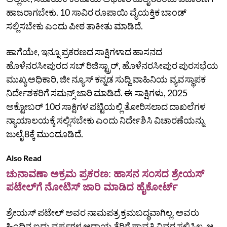
ಹಾಜರಾಗಬೇಕು.‌ 10 ಸಾವಿರ ರೂಪಾಯಿ ವೈಯಕ್ತಿಕ ಬಾಂಡ್
ಸಲ್ಲಿಸಬೇಕು ಎಂದು ಪೀಠ ತಾಕೀತು ಮಾಡಿದೆ.
ಹಾಗೆಯೇ, ಇನ್ನೂ ಪ್ರಕರಣದ ಸಾಕ್ಷಿಗಳಾದ ಹಾಸನದ
ಹೊಳೆನರಸೀಪುರದ ಸಬ್ ರಿಜಿಸ್ಟ್ರಾರ್, ಹೊಳೆನರಸೀಪುರ ಪುರಸಭೆಯ
ಮುಖ್ಯ ಅಧಿಕಾರಿ, ಜೀ ನ್ಯೂಸ್ ಕನ್ನಡ ಸುದ್ದಿ ವಾಹಿನಿಯ ವ್ಯವಸ್ಥಾಪಕ
ನಿರ್ದೇಶಕರಿಗೆ ಸಮನ್ಸ್ ಜಾರಿ ಮಾಡಿದೆ. ಈ ಸಾಕ್ಷಿಗಳು, 2025
ಅಕ್ಟೋಬರ್‌ 10ರ ಸಾಕ್ಷಿಗಳ ಪಟ್ಟಿಯಲ್ಲಿ ತೋರಿಸಲಾದ ದಾಖಲೆಗಳ
ನ್ಯಾಯಾಲಯಕ್ಕೆ ಸಲ್ಲಿಸಬೇಕು ಎಂದು ನಿರ್ದೇಶಿಸಿ ವಿಚಾರಣೆಯನ್ನು
ಜುಲೈ 8ಕ್ಕೆ ಮುಂದೂಡಿದೆ.
Also Read
ಚುನಾವಣಾ ಅಕ್ರಮ ಪ್ರಕರಣ: ಹಾಸನ ಸಂಸದ ಶ್ರೇಯಸ್‌
ಪಟೇಲ್‌ಗೆ ನೋಟಿಸ್‌ ಜಾರಿ ಮಾಡಿದ ಹೈಕೋರ್ಟ್‌
ಶ್ರೇಯಸ್‌ ಪಟೇಲ್‌ ಅವರ ನಾಮಪತ್ರ ಕ್ರಮಬದ್ಧವಾಗಿಲ್ಲ. ಅವರು
ಹಿಂದಿನ ಐದು ವರ್ಷಗಳ ಆದಾಯ ತೆರಿಗೆ ಪಾವತಿ ವಿವರ ಸಲ್ಲಿಸಿಲ್ಲ.‌ ಆ