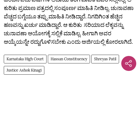
ಕುರಿತು ಪ್ರಮಾಣ ಪತ್ರದಲ್ಲಿ ಸಂಪೂರ್ಣ ಮಾಹಿತಿ ನೀಡಿಲ್ಲ. ಚುನಾವಣಾ
ವೆಚ್ಚದ ಬಗ್ಗೆಯೂ ತಪ್ಪು ಮಾಹಿತಿ ನೀಡಿದ್ದಾರೆ. ನಿಗದಿಗಿಂತ ಹೆಚ್ಚಿನ
ಹಣವನ್ನು ಖರ್ಚು ಮಾಡಿದ್ದಾರೆ. ಆ ಕುರಿತು ಸರಿಯಾದ ಲೆಕ್ಕವನ್ನು
ಚುನಾವಣಾ ಆಯೋಗಕ್ಕೆ ಸಲ್ಲಿಕೆ ಮಾಡಿಲ್ಲ. ಹೀಗಾಗಿ ಅವರ
ಆಯ್ಕೆಯನ್ನೇ ರದ್ದುಗೊಳಿಸಬೇಕು ಎಂದು ಅರ್ಜಿಯಲ್ಲಿ ಕೋರಲಾಗಿದೆ.
Karnataka High Court
Hassan Constituency
Shreyas Patil
Justice Ashok Kinagi