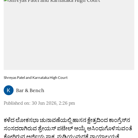
Shreyas Patel and Karnataka High Court
Bar & Bench
Published on
:
30 Jun 2026, 2:26 pm
ಕಳೆದ ಲೋಕಸಭಾ ಚುನಾವಣೆಯಲ್ಲಿ‌ ಹಾಸನ ಕ್ಷೇತ್ರದಿಂದ ಕಾಂಗ್ರೆಸ್‌ನ
ಸಂಸದರಾಗಿರುವ ಶ್ರೇಯಸ್‌ ಪಟೇಲ್‌ ಆಯ್ಕೆ ಅಸಿಂಧುಗೊಳಿಸುವಂತೆ
ಕೋರಿರುವ ಅರ್ಜಿಯ ಸಾಕ್ಷ್ಯ ನುಡಿಯುವುದಕ್ಕೆ ನ್ಯಾಯಾಲಯಕ್ಕೆ