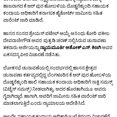
ಹಾಜರಾಗದ ಕೆ ಆರ್ ಪುರ ಹೋಬಳಿಯ ದೊಡ್ಡನೆಕ್ಕುಂದಿ ಸಹಾಯಕ
ಕಂದಾಯ ಅಧಿಕಾರಿಗೆ ಕರ್ನಾಟಕ ಹೈಕೋರ್ಟ್ ಜಾಮೀನು ಸಹಿತ
ವಾರೆಂಟ್ ಜಾರಿ ಮಾಡಿದೆ.
ಹಾಸನ ಸಂಸದ ಶ್ರೇಯಸ್‌ ಪಟೇಲ್‌ ಆಯ್ಕೆ ಅಸಿಂಧು ಕೋರಿ ವಕೀಲ
ದೇವರಾಜೇಗೌಡ ಅವರ ಪುತ್ರ ಡಿ ಚರಣ್‌ ಸಲ್ಲಿಸಿರುವ ಚುನಾವಣಾ
ತಕರಾರು ಅರ್ಜಿಯನ್ನು
ನ್ಯಾಯಮೂರ್ತಿ ಅಶೋಕ್ ಎಸ್. ಕಿಣಗಿ
ಅವರ
ಏಕಸದಸ್ಯ ಪೀಠ ವಿಚಾರಣೆ ನಡೆಸಿತು.
ಲೋಕಸಭೆ ಚುನಾವಣೆಯಲ್ಲಿ ಸಂದರ್ಭದಲ್ಲಿ ಹಾಸನ ಕ್ಷೇತ್ರದ
ಚುನಾವಣಾ ಕರ್ತವ್ಯದಲ್ಲಿದ್ದ ಬೆಂಗಳೂರಿನ ಕೆ ಆರ್ ಪುರ ಹೋಬಳಿಯ
ದೊಡ್ಡನೆಕ್ಕುಂದಿ ಹಾಲಿ ಸಹಾಯಕ ಕಂದಾಯ ಅಧಿಕಾರಿಗೆ ಸಾಕ್ಷಿ ಸಮನ್ಸ್
(ವಿಟ್ನೆಸ್ ಸಮನ್ಸ್ ) ನೀಡಲಾಗಿತ್ತು. ಅದರ ಹೊರತಾಗಿಯೂ ಅವರು
ಗೈರಾಗಿದ್ದಾರೆ. ಹಾಗಾಗಿ, ಅವರಿಗೆ ಜಾಮೀನು ಸಹಿತ ವಾರೆಂಟ್ ಜಾರಿ
ಮಾಡಲಾಗುತ್ತಿದೆ ಎಂದು ನ್ಯಾಯಾಲಯ ಆದೇಶಿಸಿದೆ.
ಅಲ್ಲದೇ, ಸಹಾಯಕ ಕಂದಾಯ ಅಧಿಕಾರಿ ಜುಲೈ 8ರಂದು ವಿಚಾರಣೆಗೆ