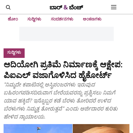
ಹೋಂ
ಸುದ್ದಿಗಳು
ಸಂದರ್ಶನಗಳು
ಅಂಕಣಗಳು
ಸುದ್ದಿಗಳು
ಆದಿಯೋಗಿ ಪ್ರತಿಮೆ ನಿರ್ಮಾಣಕ್ಕೆ ಆಕ್ಷೇಪ:
ಪಿಐಎಲ್‌ ವಜಾಗೊಳಿಸಿದ ಹೈಕೋರ್ಟ್‌
"ನಿಮ್ಮದೇ ಕಪಾಟಿನಲ್ಲಿ ಅಸ್ಥಿಪಂಜರಗಳು ಇರುವುದ
ಬಹಿರಂಗಪಡಿಸದಿರುವಾಗ ಬೇರೆಯವರನ್ನು ಪ್ರಶ್ನಿಸಲು ನಿಮಗೆ
ಯಾವ ಹಕ್ಕಿದೆ? ಇನ್ನೊಬ್ಬರ ಕಡೆ ಬೆರಳು ತೋರಿದರೆ ಉಳಿದ
ಬೆರಳುಗಳು ನಿಮ್ಮತ್ತ ತೋರುತ್ತವೆ" ಎಂದು ಅರ್ಜಿದಾರರ ಕುರಿತು
ಹೇಳಿದ ನ್ಯಾಯಾಲಯ.