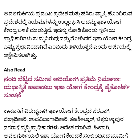
ಅವಲಗುರ್ಕಿಯ ಪ್ರಮುಖ ಪ್ರದೇಶ ಮತ್ತು ಹಸಿರು ವ್ಯಾಪ್ತಿ ಹೊಂದಿರುವ
ಪ್ರದೇಶದಲ್ಲಿ ನಿಯಮಗಳನ್ನು ಉಲ್ಲಂಘಿಸಿ ಅದನ್ನು ಇಶಾ ಯೋಗ
ಕೇಂದ್ರ ಬಳಕೆ ಮಾಡುತ್ತಿದೆ. ಇದನ್ನು ನೋಡಿಕೊಂಡು ಸ್ಥಳೀಯ
ಪ್ರಾಧಿಕಾರಿಗಳು ಸುಮ್ಮನಿರುವುದನ್ನು ನೋಡಿದರೆ ಇಶಾ ಯೋಗ ಕೇಂದ್ರ
ಎಷ್ಟು ಪ್ರಭಾವಿಯಾಗಿದೆ ಎಂಬುದು ತಿಳಿಯುತ್ತದೆ ಎಂದು ಅರ್ಜಿಯಲ್ಲಿ
ಆಕ್ಷೇಪಿಸಲಾಗಿತ್ತು.
Also Read
ನಂದಿ ಬೆಟ್ಟದ ಸಮೀಪ ಆದಿಯೋಗಿ ಪ್ರತಿಮೆ ನಿರ್ಮಾಣ:
ಯಥಾಸ್ಥಿತಿ ಕಾಪಾಡಲು ಇಶಾ ಯೋಗ ಕೇಂದ್ರಕ್ಕೆ ಹೈಕೋರ್ಟ್‌
ಸೂಚನೆ
ಕಾನೂನಿಗೆ ವಿರುದ್ಧವಾಗಿ ಇಶಾ ಯೋಗ ಕೇಂದ್ರದ ಪರವಾಗಿ
ಜಿಲ್ಲಾಧಿಕಾರಿ, ಉಪವಿಭಾಗಾಧಿಕಾರಿ, ತಹಶೀಲ್ದಾರ್‌, ಚಿಕ್ಕಬಳ್ಳಾಪುರ
ನಗರಾಭಿವೃದ್ಧಿ ಪ್ರಾಧಿಕಾರಗಳು ಆದೇಶ ಮಾಡಿವೆ. ಹೀಗಾಗಿ,
ಅವಲಗುರ್ಕಿಯಲ್ಲಿ ಇಶಾ ಯೋಗ ಕೇಂದ್ರಕ್ಕೆ ಸಂಬಂಧಿಸಿದ ಭೂಮಿಗೆ