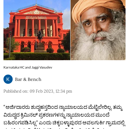
Karnataka HC and Jaggi Vasudev
Bar & Bench
Published on
:
09 Feb 2023, 12:34 pm
“ಅರ್ಜಿದಾರರು ಶುದ್ಧಹಸ್ತದಿಂದ ನ್ಯಾಯಾಲಯದ ಮೆಟ್ಟಿಲೇರಿಲ್ಲ. ತಮ್ಮ
ವಿರುದ್ಧದ ಕ್ರಿಮಿನಲ್‌ ಪ್ರಕರಣಗಳನ್ನು ನ್ಯಾಯಾಲಯದ ಮುಂದೆ
ಬಹಿರಂಗಪಡಿಸಿಲ್ಲ” ಎಂದು ಚಿಕ್ಕಬಳ್ಳಾಪುರದ ಅವಲಗುರ್ಕಿ ಗ್ರಾಮದಲ್ಲಿ