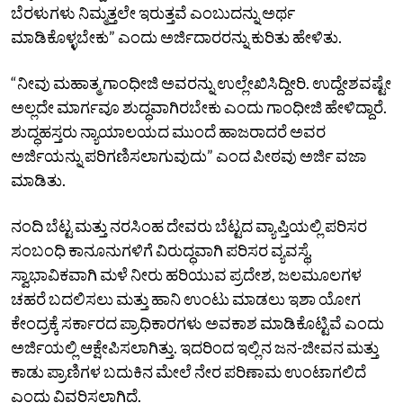
ಬೆರಳುಗಳು ನಿಮ್ಮತ್ತಲೇ ಇರುತ್ತವೆ ಎಂಬುದನ್ನು ಅರ್ಥ
ಮಾಡಿಕೊಳ್ಳಬೇಕು” ಎಂದು ಅರ್ಜಿದಾರರನ್ನು ಕುರಿತು ಹೇಳಿತು.
“ನೀವು ಮಹಾತ್ಮ ಗಾಂಧೀಜಿ ಅವರನ್ನು ಉಲ್ಲೇಖಿಸಿದ್ದೀರಿ. ಉದ್ದೇಶವಷ್ಟೇ
ಅಲ್ಲದೇ ಮಾರ್ಗವೂ ಶುದ್ಧವಾಗಿರಬೇಕು ಎಂದು ಗಾಂಧೀಜಿ ಹೇಳಿದ್ದಾರೆ.
ಶುದ್ಧಹಸ್ತರು ನ್ಯಾಯಾಲಯದ ಮುಂದೆ ಹಾಜರಾದರೆ ಅವರ
ಅರ್ಜಿಯನ್ನು ಪರಿಗಣಿಸಲಾಗುವುದು” ಎಂದ ಪೀಠವು ಅರ್ಜಿ ವಜಾ
ಮಾಡಿತು.
ನಂದಿ ಬೆಟ್ಟ ಮತ್ತು ನರಸಿಂಹ ದೇವರು ಬೆಟ್ಟದ ವ್ಯಾಪ್ತಿಯಲ್ಲಿ ಪರಿಸರ
ಸಂಬಂಧಿ ಕಾನೂನುಗಳಿಗೆ ವಿರುದ್ಧವಾಗಿ ಪರಿಸರ ವ್ಯವಸ್ಥೆ,
ಸ್ವಾಭಾವಿಕವಾಗಿ ಮಳೆ ನೀರು ಹರಿಯುವ ಪ್ರದೇಶ, ಜಲಮೂಲಗಳ
ಚಹರೆ ಬದಲಿಸಲು ಮತ್ತು ಹಾನಿ ಉಂಟು ಮಾಡಲು ಇಶಾ ಯೋಗ
ಕೇಂದ್ರಕ್ಕೆ ಸರ್ಕಾರದ ಪ್ರಾಧಿಕಾರಗಳು ಅವಕಾಶ ಮಾಡಿಕೊಟ್ಟಿವೆ ಎಂದು
ಅರ್ಜಿಯಲ್ಲಿ ಆಕ್ಷೇಪಿಸಲಾಗಿತ್ತು. ಇದರಿಂದ ಇಲ್ಲಿನ ಜನ-ಜೀವನ ಮತ್ತು
ಕಾಡು ಪ್ರಾಣಿಗಳ ಬದುಕಿನ ಮೇಲೆ ನೇರ ಪರಿಣಾಮ ಉಂಟಾಗಲಿದೆ
ಎಂದು ವಿವರಿಸಲಾಗಿದೆ.