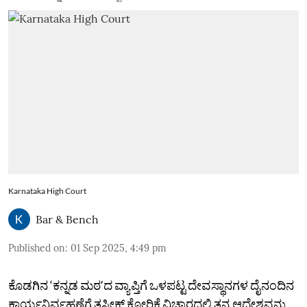
Karnataka High Court
Bar & Bench
Published on
:
01 Sep 2025, 4:49 pm
ಕೊಡಗಿನ ‘ಕನ್ನಡ ಮಠʼದ ವ್ಯಾಪ್ತಿಗೆ ಒಳಪಟ್ಟ ದೇವಸ್ಥಾನಗಳ ದೈನಂದಿನ
ಕಾರ್ಯನಿರ್ವಹಣೆಗೆ ತಸ್ತೀಕ್‌ ಕೋರಿಕೆ ವಿಚಾರದಲ್ಲಿ ತನ್ನ ಆದೇಶವನ್ನು