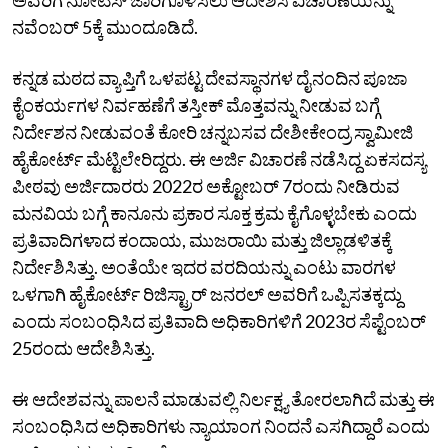
ನವೆಂಬರ್ 5ಕ್ಕೆ ಮುಂದೂಡಿದೆ.
ಕನ್ನಡ ಮಠದ ವ್ಯಾಪ್ತಿಗೆ ಒಳಪಟ್ಟ ದೇವಸ್ಥಾನಗಳ ದೈನಂದಿನ ಪೂಜಾ
ಕೈಂಕರ್ಯಗಳ ನಿರ್ವಹಣೆಗೆ ತಸ್ತೀಕ್‌ ಮೊತ್ತವನ್ನು ನೀಡುವ ಬಗ್ಗೆ
ನಿರ್ದೇಶನ ನೀಡುವಂತೆ ಕೋರಿ ಚನ್ನಬಸವ ದೇಶೀಕೇಂದ್ರ ಸ್ವಾಮೀಜಿ
ಹೈಕೋರ್ಟ್‌ ಮೆಟ್ಟಿಲೇರಿದ್ದರು. ಈ ಅರ್ಜಿ ವಿಚಾರಣೆ ನಡೆಸಿದ್ದ ಏಕಸದಸ್ಯ
ಪೀಠವು ಅರ್ಜಿದಾರರು 2022ರ ಅಕ್ಟೋಬರ್ 7ರಂದು ನೀಡಿರುವ
ಮನವಿಯ ಬಗ್ಗೆ ಕಾನೂನು ಪ್ರಕಾರ ಸೂಕ್ತ ಕ್ರಮ ಕೈಗೊಳ್ಳಬೇಕು ಎಂದು
ಪ್ರತಿವಾದಿಗಳಾದ ಕಂದಾಯ, ಮುಜರಾಯಿ ಮತ್ತು ಜಿಲ್ಲಾಡಳಿತಕ್ಕೆ
ನಿರ್ದೇಶಿಸಿತ್ತು. ಅಂತೆಯೇ ಇದರ ವರದಿಯನ್ನು ಎಂಟು ವಾರಗಳ
ಒಳಗಾಗಿ ಹೈಕೋರ್ಟ್‌ ರಿಜಿಸ್ಟ್ರಾರ್‌ ಜನರಲ್‌ ಅವರಿಗೆ ಒಪ್ಪಿಸತಕ್ಕದ್ದು
ಎಂದು ಸಂಬಂಧಿಸಿದ ಪ್ರತಿವಾದಿ ಅಧಿಕಾರಿಗಳಿಗೆ 2023ರ ಸೆಪ್ಟೆಂಬರ್
25ರಂದು ಆದೇಶಿಸಿತ್ತು.
ಈ ಆದೇಶವನ್ನು ಪಾಲನೆ ಮಾಡುವಲ್ಲಿ ನಿರ್ಲಕ್ಷ್ಯ ತೋರಲಾಗಿದೆ ಮತ್ತು ಈ
ಸಂಬಂಧಿಸಿದ ಅಧಿಕಾರಿಗಳು ನ್ಯಾಯಾಂಗ ನಿಂದನೆ ಎಸಗಿದ್ದಾರೆ ಎಂದು