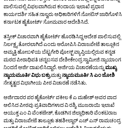
ಪಾಲಿಸುವಲ್ಲಿ ವಿಫಲವಾಗಿರುವ ಕಂದಾಯ ಇಲಾಖೆ ಪ್ರಧಾನ
ಕಾರ್ಯದರ್ಶಿ ಸಹಿತ ನಾಲ್ವರು ಅಧಿಕಾರಿಗಳಿಗೆ ನೋಟಿಸ್‌ ಜಾರಿಗೊಳಿಸಿ
ಕರ್ನಾಟಕ ಹೈಕೋರ್ಟ್‌ ಸೋಮವಾರ ಆದೇಶಿಸಿದೆ.
ತಸ್ತೀಕ್‌ ವಿಚಾರವಾಗಿ ಹೈಕೋರ್ಟ್‌ ಹೊರಡಿಸಿದ್ದ ಆದೇಶ ಪಾಲಿಸುವಲ್ಲಿ
ನಿರ್ಲಕ್ಷ್ಯ ತೋರಲಾಗಿದೆ ಎಂದು ಆರೋಪಿಸಿ ವಿರಾಜಪೇಟೆ ತಾಲ್ಲೂಕಿನ
ಅಮ್ಮತ್ತಿ ಹೋಬಳಿಯ ಬೆಟ್ಟಗೇರಿ ಪೋಸ್ಟ್‌ ವ್ಯಾಪ್ತಿಯಲ್ಲಿರುವ ಕನ್ನಡ
ಮಠದ ಪೀಠಾಧಿಪತಿ ಚನ್ನಬಸವ ದೇಶೀಕೇಂದ್ರ ಸ್ವಾಮೀಜಿ ನ್ಯಾಯಾಂಗ
ನಿಂದನೆ ಅರ್ಜಿ ದಾಖಲಿಸಿದ್ದಾರೆ. ಅರ್ಜಿಯ ವಿಚಾರಣೆಯನ್ನು
ಮುಖ್ಯ
ನ್ಯಾಯಮೂರ್ತಿ ವಿಭು ಬಕ್ರು
ಮತ್ತು
ನ್ಯಾಯಮೂರ್ತಿ ಸಿ ಎಂ ಜೋಶಿ
ನೇತೃತ್ವದ ವಿಭಾಗೀಯ ಪೀಠ ವಿಚಾರಣೆ ನಡೆಸಿತು.
ಅರ್ಜಿದಾರರ ಪರ ಹೈಕೋರ್ಟ್‌ ವಕೀಲ ಕೆ ಎ ಮಹೇಶ್‌ ಅವರ ವಾದ
ಆಲಿಸಿದ ಪೀಠವು ಪ್ರತಿವಾದಿಗಳಾದ ವಿ ರಶ್ಮಿ, ಮುಜರಾಯಿ ಇಲಾಖೆ
ಆಯುಕ್ತ ಎಂ ವಿ ವೆಂಕಟೇಶ್‌, ಕೊಡಗಿನ ಜಿಲ್ಲಾಧಿಕಾರಿ ವೆಂಕಟರಾಜ
ಮತ್ತು ವಿರಾಜಪೇಟೆ ತಾಲ್ಲೂಕು ತಹಶೀಲ್ದಾರ್ ಎಚ್‌ ಎನ್‌ ರಾಮಚಂದ್ರ
ಅವರಿಗೆ ನೋಟಿಸ್‌ ಜಾರಿಗೊಳಿಸಲು ಆದೇಶಿಸಿ ವಿಚಾರಣೆಯನ್ನು