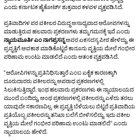
ಎಂದು ಕರ್ನಾಟಕ ಹೈಕೋರ್ಟ್‌ ಶುಕ್ರವಾರ ಕಳವಳ ವ್ಯಕ್ತಪಡಿಸಿದೆ.
ಪ್ರತಿವಾದಿಗಳ ಪರ ವಕೀಲರ ವಿರುದ್ಧ ಅಸಾಧ್ಯವಾದ ಆರೋಪಗಳನ್ನು
ಮಾಡುತ್ತಿರುವ ಹಲವಾರು ಪ್ರಕರಣಗಳು ತಮ್ಮ ಗಮನಕ್ಕೆ ಇವೆ ಎಂದು
ನ್ಯಾಯಮೂರ್ತಿ ಎಂ ನಾಗಪ್ರಸನ್ನ
ಅವರ ಏಕಸದಸ್ಯ ಪೀಠ ಹೇಳಿದ್ದು, ಈ
ಪ್ರವೃತ್ತಿಗೆ ಅವಕಾಶ ಮಾಡಿಕೊಟ್ಟರೆ ಕಾನೂನು ವೃತ್ತಿಯ ಮೇಲೆ ಗಂಭೀರ
ಪರಿಣಾಮ ಉಂಟು ಮಾಡಲಿದೆ ಎಂದು ಆತಂಕ ವ್ಯಕ್ತಪಡಿಸಿದೆ.
“ಆರೋಪಿಗಳನ್ನು ಪ್ರತಿನಿಧಿಸುತ್ತಾರೆ ಎಂಬ ಏಕೈಕ ಕಾರಣಕ್ಕಾಗಿ
ದೂರುದಾರರು ವಕೀಲರನ್ನು ಅಪರಾಧ ಪ್ರಕರಣಗಳಲ್ಲಿ
ಸಿಲುಕಿಸುತ್ತಿದ್ದಾರೆ. ಇಂಥ ಹಲವಾರು ಪ್ರಕರಣಗಳು ಈ ನ್ಯಾಯಾಲಯದ
ಮುಂದೆ ಬಂದಿದ್ದು, ಅಂಥ ಪ್ರಕರಣಗಳಲ್ಲಿ ವಕೀಲರನ್ನು ಎಳೆದು ತರಲು
ಯಾವುದೇ ಸಕಾರಣವಿಲ್ಲ. ಈ ಪ್ರವೃತ್ತಿ ಬೆಳೆಯಲು ಬಿಟ್ಟರೆ ಪ್ರತಿವಾದಿಯ
ಪ್ರತಿಯೊಬ್ಬ ವಕೀಲರನ್ನು ತನಿಖಾ ಬಲೆಗೆ ಬೀಳಿಸಲಿದ್ದು, ಇದು ವಕೀಲ
ವೃತ್ತಿಯ ಮೇಲೆ ಗಂಭೀರ ಪರಿಣಾಮ ಉಂಟು ಮಾಡಲಿದೆ” ಎಂದು
ನ್ಯಾಯಾಲಯ ಹೇಳಿದೆ.