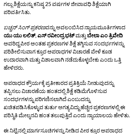
ಗಲ್ಲು ಶಿಕ್ಷೆಯನ್ನು ಕನಿಷ್ಠ 25 ವರ್ಷಗಳ ಜೀವಾವಧಿ ಶಿಕ್ಷೆಯಾಗಿ
ಪರಿವರ್ತಿಸಿತು.
ಬಚ್ಚನ್ ಸಿಂಗ್‌ ಪ್ರಕರಣ
ವನ್ನು ಅವಲಂಬಿಸಿದ ನ್ಯಾಯಮೂರ್ತಿಗಳಾದ
ಯು ಯು ಲಲಿತ್
,
ಎಸ್ ರವೀಂದ್ರ ಭಟ್
ಮತ್ತು
ಬೇಲಾ ಎಂ ತ್ರಿವೇದಿ
ಅವರಿದ್ದ ಪೀಠ ಅಂತಹ ಪ್ರಕರಣಗಳ ಶಿಕ್ಷೆ ತಗ್ಗಿಸುವ ಸಂದರ್ಭಗಳನ್ನು
ಪರಿಶೀಲಿಸುವಾಗ ಕ್ರೂರ ಅಪರಾಧಗಳ ವಿಚಾರಣೆ ವೇಳೆ ಕೂಡ
ಉದಾರವಾಗಿ ಮತ್ತು ವಿಶಾಲವಾಗಿ ನಡೆದುಕೊಳ್ಳಬೇಕು ಎಂದು ಒತ್ತಿ
ಹೇಳಿದರು.
ಅಪರಾಧದ ಕ್ರೌರ್ಯಕ್ಕೆ ಪ್ರತೀಕಾರದ ಪ್ರತಿಕ್ರಿಯೆ ನೀಡುವುದನ್ನು
ತಪ್ಪಿಸಲು ವಿಚಾರಣೆಯ ಹಂತದಲ್ಲಿ ಶಿಕ್ಷೆ ಕಡಿಮೆಗೊಳಿಸುವ
ಸಂದರ್ಭಗಳನ್ನು ಪರಿಗಣಿಸಲಾಗಿದೆ ಎಂಬುದನ್ನು
ಖಚಿತಪಡಿಸಿಕೊಳ್ಳುವ ತುರ್ತು ಅಗತ್ಯವಿದ್ದು ಹೆಚ್ಚಿನ ಪ್ರಕರಣಗಳಲ್ಲಿ ಈ
ಪರಿಸ್ಥಿತಿ ಮೇಲ್ಮನವಿ ಹಂತ ತಲುಪುತ್ತಿದೆ ಎಂದು ನ್ಯಾಯಾಲಯ ಹೇಳಿತು.
ಈ ನಿಟ್ಟಿನಲ್ಲಿ ಮಾರ್ಗಸೂಚಿಗಳನ್ನು ನೀಡಿದ ಪೀಠ ಕ್ರೂರ ಅಪರಾಧದ