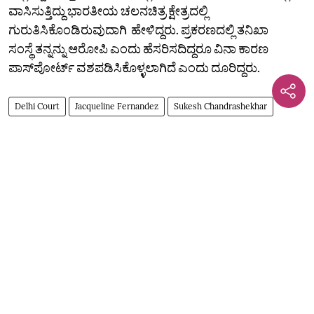
ವಾಸಿಸುತ್ತಿದ್ದು ಭಾರತೀಯ ಚಲನಚಿತ್ರ ಕ್ಷೇತ್ರದಲ್ಲಿ
ಗುರುತಿಸಿಕೊಂಡಿರುವುದಾಗಿ ಹೇಳಿದ್ದರು. ಪ್ರಕರಣದಲ್ಲಿ ತನಿಖಾ
ಸಂಸ್ಥೆ ತನ್ನನ್ನು ಆರೋಪಿ ಎಂದು ಹೆಸರಿಸದಿದ್ದರೂ ವಿನಾ ಕಾರಣ
ಪಾಸ್‌ಪೋರ್ಟ್ ವಶಪಡಿಸಿಕೊಳ್ಳಲಾಗಿದೆ ಎಂದು ದೂರಿದ್ದರು.
Delhi Court
Jacqueline Fernandez
Sukesh Chandrashekhar