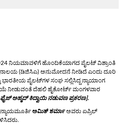
024 ನಿಯಮಾವಳಿಗೆ ಹೊಂದಿಕೆಯಾಗದ ಪೈಲಟ್‌ ವಿಶ್ರಾಂತಿ
ನಾಲಯ (ಡಿಜಿಸಿಎ) ಅನುಮೋದನೆ ನೀಡಿದೆ ಎಂದು ದೂರಿ
 ಭಾರತೀಯ ಪೈಲಟ್‌ಗಳ ಸಂಘ ಸಲ್ಲಿಸಿದ್ದ ನ್ಯಾಯಾಂಗ
ತಿಕ್ರಿಯೆ ನೀಡುವಂತೆ ದೆಹಲಿ ಹೈಕೋರ್ಟ್ ಮಂಗಳವಾರ
ೈಜ್‌ ಅಹ್ಮದ್‌ ಕಿದ್ವಾಯಿ ನಡುವಣ ಪ್ರಕರಣ].
 ನ್ಯಾಯಮೂರ್ತಿ
ಅಮಿತ್ ಶರ್ಮಾ
ಅವರು ಏಪ್ರಿಲ್
ಳಿಸಿದರು.