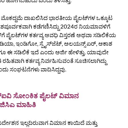
ೆ ಹೋಗಬಹುದು ಎಂದು ತಿಳಿಸಿತ್ತು.
ನೆ ಮೊಕದ್ದಮೆ ದಾಖಲಿಸಿದ ಭಾರತೀಯ ಪೈಲಟ್‌ಗಳ ಒಕ್ಕೂಟ
ೇಶಪೂರ್ವಕವಾಗಿ ಕಡೆಗಣಿಸಿದ್ದು 2024ರ ನಿಯಮಾವಳಿಗೆ
ಗಳಿಗೆ ಪೈಲಟ್‌ಗಳ ಕರ್ತವ್ಯ ಅವಧಿ ವಿಸ್ತರಣೆ ಅಥವಾ ಸಡಿಲಿಕೆಯ
ಿಯಾ, ಇಂಡಿಗೋ, ಸ್ಪೈಸ್‌ಜೆಟ್, ಅಲಯನ್ಸ್ ಏರ್, ಆಕಾಶ
ಗೂ ಈ ಸಡಿಲಿಕೆ ಇದೆ ಎಂದು ಅರ್ಜಿ ಹೇಳಿತ್ತು. ಯಾವುದೇ
ಂತಿ ರಹಿತವಾಗಿ ಕರ್ತವ್ಯ ನಿರ್ವಹಿಸುವಂತೆ ಸೂಚಿಸಲಾಗಿದ್ದು
ದು ಸಂಘಟನೆಗಳು ವಾದಿಸಿದ್ದವು.
್‌ಐವಿ ಸೋಂಕಿತ ಪೈಲಟ್‌ ವಿಮಾನ
ಜಿಸಿಎ ಮಾಹಿತಿ
ಿರ್ದೇಶನ ಇಲ್ಲದಿರುವಾಗ ವಿಮಾನ ಕಾಯಿದೆ ಮತ್ತು