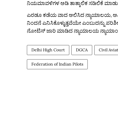
ನಿಯಮಾವಳಿಗಳ ಅಡಿ ತಾತ್ಕಾಲಿಕ ಸಡಿಲಿಕೆ ಮಾಡುವ
ಎರಡೂ ಕಡೆಯ ವಾದ ಆಲಿಸಿದ ನ್ಯಾಯಾಲಯ, ಅಫ
ನಿಂದನೆ ಎನಿಸಿಕೊಳ್ಳುತ್ತವೆಯೇ ಎಂಬುದನ್ನು ಪರಿಶ
ನೋಟಿಸ್ ಜಾರಿ ಮಾಡಿದ ನ್ಯಾಯಾಲಯ ನ್ಯಾಯಾಂಗ ನಿಂದ
Delhi High Court
DGCA
Civil Avi
Federation of Indian Pilots