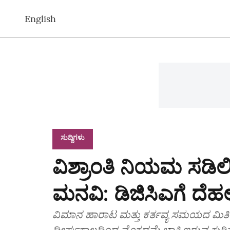
English
ಸುದ್ದಿಗಳು
ವಿಶ್ರಾಂತಿ ನಿಯಮ ಸಡಿಲಿ
ಮನವಿ: ಡಿಜಿಸಿಎಗೆ ದೆ
ವಿಮಾನ ಹಾರಾಟ ಮತ್ತು ಕರ್ತವ್ಯ ಸಮಯದ ಮಿತಿ ಜ
ದೀರ್ಘಕಾಲದಿಂದ ಮೊಕದ್ದಮೆ ಬಾಕಿ ಇರುವ ಕುರಿತ