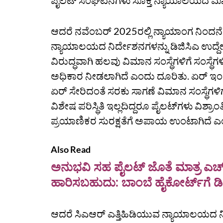
ಪೈಲಟ್‌ ಸಂಘಟನೆಗಳು ಸೂಕ್ತ ನ್ಯಾಯಾಲಯದ ಮೊರ
ಆದರೆ ನವೆಂಬರ್ 2025ರಲ್ಲಿ ನ್ಯಾಯಾಂಗ ನಿಂದ
ನ್ಯಾಯಾಲಯದ ನಿರ್ದೇಶನಗಳನ್ನು ಡಿಜಿಸಿಎ ಉದ್ದ
ವಿರುದ್ಧವಾಗಿ ಹಲವು ವಿಮಾನ ಸಂಸ್ಥೆಗಳಿಗೆ ಸಂಸ್ಥೆ
ಅಧಿಕಾರ ನೀಡಲಾಗಿದೆ ಎಂದು ದೂರಿತು. ಏರ್ ಇಂಡ
ಏರ್ ಸೇರಿದಂತೆ ಸರಕು ಸಾಗಣೆ ವಿಮಾನ ಸಂಸ್ಥೆಗಳಿ
ವಿಶೇಷ ಪರಿಸ್ಥಿತಿ ಇಲ್ಲದಿದ್ದರೂ ಪೈಲಟ್‌ಗಳು ವಿಶ್ರಾ
ಪ್ರಯಾಣಿಕರ ಸುರಕ್ಷತೆಗೆ ಅಪಾಯ ಉಂಟಾಗಿದೆ ಎಂ
Also Read
ಅನುಭವಿ ಸಹ ಪೈಲಟ್‌ ಜೊತೆ ಮಾತ್ರ ಎಚ
ಹಾರಿಸಬಹುದು: ಬಾಂಬೆ ಹೈಕೋರ್ಟ್‌ಗೆ ಡಿ
ಆದರೆ ಸಿಎಆರ್‌ ಎತ್ತಿಹಿಡಿಯುವ ನ್ಯಾಯಾಲಯದ ನ