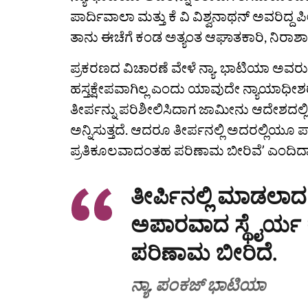
ಪಾರ್ದಿವಾಲಾ ಮತ್ತು ಕೆ ವಿ ವಿಶ್ವನಾಥನ್‌ ಅವರಿ
ತಾನು ಈಚೆಗೆ ಕಂಡ ಅತ್ಯಂತ ಆಘಾತಕಾರಿ, ನಿರಾಶಾ
ಪ್ರಕರಣದ ವಿಚಾರಣೆ ವೇಳೆ ನ್ಯಾ. ಭಾಟಿಯಾ ಅವರು
ಹಸ್ತಕ್ಷೇಪವಾಗಿಲ್ಲ ಎಂದು ಯಾವುದೇ ನ್ಯಾಯಾಧೀಶರ
ತೀರ್ಪನ್ನು ಪರಿಶೀಲಿಸಿದಾಗ ಜಾಮೀನು ಆದೇಶದಲ್ಲಿ 
ಅನ್ನಿಸುತ್ತದೆ. ಆದರೂ ತೀರ್ಪನಲ್ಲಿ ಅದರಲ್ಲಿಯೂ 
ಪ್ರತಿಕೂಲವಾದಂತಹ ಪರಿಣಾಮ ಬೀರಿವೆʼ ಎಂದಿದ್ದಾ
ತೀರ್ಪಿನಲ್ಲಿ ಮಾಡಲ
ಅಪಾರವಾದ ಸ್ಥೈರ್ಯ ಕು
ಪರಿಣಾಮ ಬೀರಿದೆ.
ನ್ಯಾ. ಪಂಕಜ್‌ ಭಾಟಿಯಾ