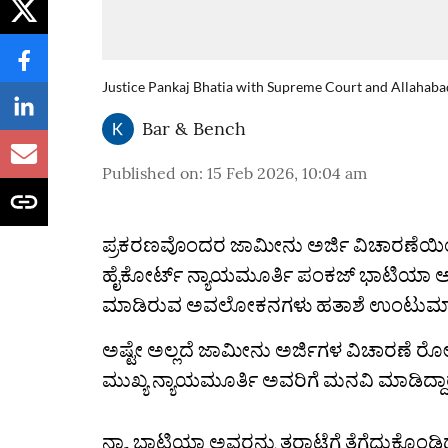
Justice Pankaj Bhatia with Supreme Court and Allahab
Bar & Bench
Published on
:
15 Feb 2026, 10:04 am
ಪ್ರಕರಣವೊಂದರ ಜಾಮೀನು ಅರ್ಜಿ ವಿಚಾರಣೆಯಿಂದ
ಹೈಕೋರ್ಟ್‌ ನ್ಯಾಯಮೂರ್ತಿ ಪಂಕಜ್‌ ಭಾಟಿಯಾ ಅವರ
ಮಾಡಿರುವ ಅವಲೋಕನಗಳು ಹತಾಶೆ ಉಂಟುಮಾಡಿವ
ಅಷ್ಟೇ ಅಲ್ಲದೆ ಜಾಮೀನು ಅರ್ಜಿಗಳ ವಿಚಾರಣೆ ರೋಸ್
ಮುಖ್ಯ ನ್ಯಾಯಮೂರ್ತಿ ಅವರಿಗೆ ಮನವಿ ಮಾಡಿದ್ದಾ
ನ್ಯಾ. ಭಾಟಿಯಾ ಅವರನ್ನು ತರಾಟೆಗೆ ತೆಗೆದುಕೊಂಡಿದ