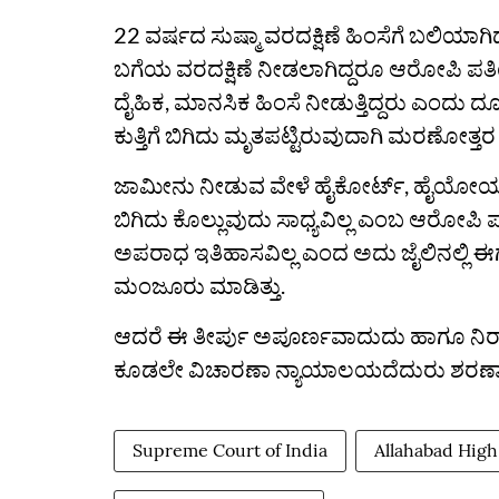
22 ವರ್ಷದ ಸುಷ್ಮಾ ವರದಕ್ಷಿಣೆ ಹಿಂಸೆಗೆ ಬಲಿಯಾಗಿ
ಬಗೆಯ ವರದಕ್ಷಿಣೆ ನೀಡಲಾಗಿದ್ದರೂ ಆರೋಪಿ ಪತಿಯ 
ದೈಹಿಕ, ಮಾನಸಿಕ ಹಿಂಸೆ ನೀಡುತ್ತಿದ್ದರು ಎಂದು 
ಕುತ್ತಿಗೆ ಬಿಗಿದು ಮೃತಪಟ್ಟಿರುವುದಾಗಿ ಮರಣೋತ್ತರ ಪರ
ಜಾಮೀನು ನೀಡುವ ವೇಳೆ ಹೈಕೋರ್ಟ್‌, ಹೈಯೋಯ್ಡ
ಬಿಗಿದು ಕೊಲ್ಲುವುದು ಸಾಧ್ಯವಿಲ್ಲ ಎಂಬ ಆರೋಪಿ
ಅಪರಾಧ ಇತಿಹಾಸವಿಲ್ಲ ಎಂದ ಅದು ಜೈಲಿನಲ್ಲಿ 
ಮಂಜೂರು ಮಾಡಿತ್ತು.
ಆದರೆ ಈ ತೀರ್ಪು ಅಪೂರ್ಣವಾದುದು ಹಾಗೂ ನಿರ
ಕೂಡಲೇ ವಿಚಾರಣಾ ನ್ಯಾಯಾಲಯದೆದುರು ಶರಣಾಗಬೇ
Supreme Court of India
Allahabad High