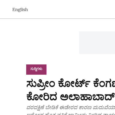
English
ಸುದ್ದಿಗಳು
ಸುಪ್ರೀಂ ಕೋರ್ಟ್‌ ಕೆಂಗ
ಕೋರಿದ ಅಲಾಹಾಬಾದ್‌ 
ವರದಕ್ಷಿಣೆ ಬೇಡಿಕೆ ಈಡೇರದ ಕಾರಣ ಮದುವೆಯಾದ 
ಆರೋಪ ಹೊತ್ತ ವ್ಯಕ್ತಿಗೆ ಜಾಮೀನು ನೀಡಿದ್ದ ನ್