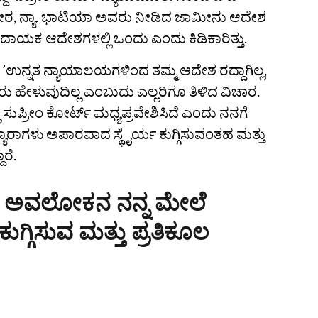
ದ್ದ ಪೀಠ, ನ್ಯಾ. ಭಾಟಿಯಾ ಅವರು ನೀಡಿದ ಜಾಮೀನು ಆದೇಶ
ದಾಯಕ ಆದೇಶಗಳಲ್ಲಿ ಒಂದು ಎಂದು ಕಿಡಿಕಾರಿತ್ತು.
 ʼಉನ್ನತ ನ್ಯಾಯಾಲಯಗಳಿಂದ ತಮ್ಮ ಆದೇಶ ರದ್ದಾಗಿಲ್ಲ,
ು ಹೇಳುವುದಿಲ್ಲ ಎಂಬುದು ಎಲ್ಲರಿಗೂ ತಿಳಿದ ವಿಚಾರ.
ಸುಪ್ರೀಂ ಕೋರ್ಟ್‌ ಮಧ್ಯಪ್ರವೇಶಿಸಿದೆ ಎಂದು ನನಗೆ
ಪ್ಯಾರಾಗಳು ಅಪಾರವಾದ ಸ್ಥೈರ್ಯ ಕುಗ್ಗಿಸುವಂತಹ ಮತ್ತು
ರೆ.
ಾದ ಅವಲೋಕನ ನನ್ನ ಮೇಲೆ
ಗ್ಗಿಸುವ ಮತ್ತು ಪ್ರತಿಕೂಲ