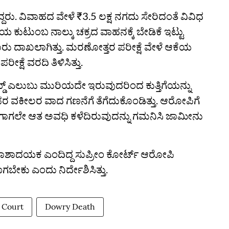
ದ್ದರು. ವಿವಾಹದ ವೇಳೆ ₹3.5 ಲಕ್ಷ ನಗದು ಸೇರಿದಂತೆ ವಿವಿಧ
ಕುಟುಂಬ ನಾಲ್ಕು ಚಕ್ರದ ವಾಹನಕ್ಕೆ ಬೇಡಿಕೆ ಇಟ್ಟು
ದೂರು ದಾಖಲಾಗಿತ್ತು. ಮರಣೋತ್ತರ ಪರೀಕ್ಷೆ ವೇಳೆ ಆಕೆಯ
ೀಕ್ಷೆ ವರದಿ ತಿಳಿಸಿತ್ತು.
್ ಎಲುಬು ಮುರಿಯದೇ ಇರುವುದರಿಂದ ಕುತ್ತಿಗೆಯನ್ನು
 ಪರ ವಕೀಲರ ವಾದ ಗಣನೆಗೆ ತೆಗೆದುಕೊಂಡಿತ್ತು. ಆರೋಪಿಗೆ
ಈಗಾಗಲೇ ಆತ ಅವಧಿ ಕಳೆದಿರುವುದನ್ನು ಗಮನಿಸಿ ಜಾಮೀನು
ಾಶಾದಯಕ ಎಂದಿದ್ದ ಸುಪ್ರೀಂ ಕೋರ್ಟ್‌ ಆರೋಪಿ
ಕು ಎಂದು ನಿರ್ದೇಶಿಸಿತ್ತು.
 Court
Dowry Death