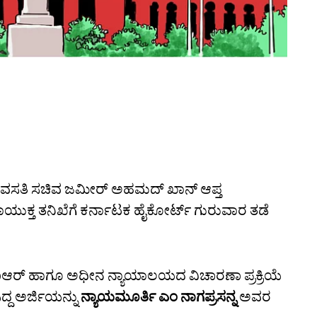
ವಸತಿ ಸಚಿವ ಜಮೀರ್ ಅಹಮದ್‌ ಖಾನ್ ಆಪ್ತ
ಯುಕ್ತ ತನಿಖೆಗೆ ಕರ್ನಾಟಕ ಹೈಕೋರ್ಟ್ ಗುರುವಾರ ತಡೆ
ರ್ ಹಾಗೂ ಅಧೀನ ನ್ಯಾಯಾಲಯದ ವಿಚಾರಣಾ ಪ್ರಕ್ರಿಯೆ
ದ್ದ ಅರ್ಜಿಯನ್ನು
ನ್ಯಾಯಮೂರ್ತಿ ಎಂ ನಾಗಪ್ರಸನ್ನ
ಅವರ