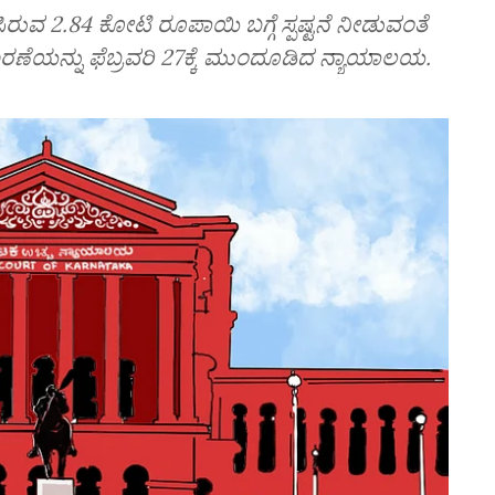
ುವ 2.84 ಕೋಟಿ ರೂಪಾಯಿ ಬಗ್ಗೆ ಸ್ಪಷ್ಟನೆ ನೀಡುವಂತೆ
ರಣೆಯನ್ನು ಫೆಬ್ರವರಿ 27ಕ್ಕೆ ಮುಂದೂಡಿದ ನ್ಯಾಯಾಲಯ.