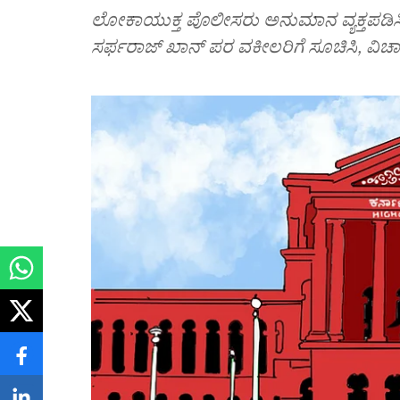
ಲೋಕಾಯುಕ್ತ ಪೊಲೀಸರು ಅನುಮಾನ ವ್ಯಕ್ತಪಡಿಸಿರ
ಸರ್ಫರಾಜ್ ಖಾನ್ ಪರ ವಕೀಲರಿಗೆ ಸೂಚಿಸಿ, ವಿಚಾ