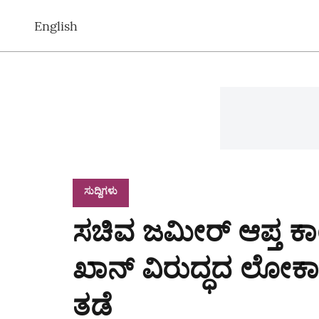
English
ಸುದ್ದಿಗಳು
ಸಚಿವ ಜಮೀರ್‌ ಆಪ್ತ ಕಾ
ಖಾನ್‌ ವಿರುದ್ಧದ ಲೋಕಾಯ
ತಡೆ