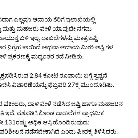
ಸಿದಾಗ ಎಲ್ಲವೂ ಆದಾಯ ತೆರಿಗೆ ಇಲಾಖೆಯಲ್ಲಿ
್ತಿ ಮತ್ತು ಮಹಜರು ವೇಳೆ ಯಾವುದೇ ನಗದು
ಯುಕ್ತ ಬಳಿ ಇಲ್ಲ. ದಾಖಲೆಗಳನ್ನು ಮಾತ್ರ ಜಫ್ತಿ
ಾಚಾರ ನಿಗ್ರಹ ಕಾಯಿದೆ ಅಥವಾ ಆದಾಯ ಮೀರಿ ಆಸ್ತಿ ಗಳ
 ಪ್ರಕರಣಕ್ಕೆ ಮಧ್ಯಂತರ ತಡೆ ನೀಡಿತು.
ಪಡಿಸಿರುವ 2.84 ಕೋಟಿ ರೂಪಾಯಿ ಬಗ್ಗೆ ಸ್ಪಷ್ಟನೆ
ಸಿ ವಿಚಾರಣೆಯನ್ನು ಫೆಬ್ರವರಿ 27ಕ್ಕೆ ಮುಂದೂಡಿತು.
ರ ವಕೀಲರು, ದಾಳಿ ವೇಳೆ ನಡೆಸಿದ ಜಫ್ತಿ ಹಾಗೂ ಮಹಜರಿನ
ಹಿತಿ ಇದೆ. ವಶಪಡಿಸಿಕೊಂಡ ದಾಖಲೆಗಳ ಪ್ರಾಥಮಿಕ
.131ರಷ್ಟು ಅಧಿಕ ಆಸ್ತಿ ಹೊಂದಿರುವುದು
ರಿಶೀಲನೆ ನಡೆಸಬೇಕಾಗಿದೆ ಎಂದು ಪೀಠಕ್ಕೆ ತಿಳಿಸಿದರು.