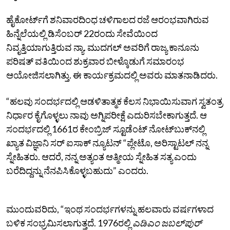
ಹೈಕೋರ್ಟ್‌ಗೆ ಶನಿವಾರದಿಂಧ ಚಳಿಗಾಲದ ರಜೆ ಆರಂಭವಾಗಿರುವ
ಹಿನ್ನೆಲೆಯಲ್ಲಿ ಡಿಸೆಂಬರ್‌ 22ರಂದು ಸೇವೆಯಿಂದ
ನಿವೃತ್ತಿಯಾಗುತ್ತಿರುವ ನ್ಯಾ. ಮುದಗಲ್‌ ಅವರಿಗೆ ರಾಜ್ಯ ಕಾನೂನು
ಪರಿಷತ್‌ ವತಿಯಿಂದ ಶುಕ್ರವಾರ ಬೀಳ್ಕೊಡುಗೆ ಸಮಾರಂಭ
ಆಯೋಜಿಸಲಾಗಿತ್ತು. ಈ ಕಾರ್ಯಕ್ರಮದಲ್ಲಿ ಅವರು ಮಾತನಾಡಿದರು.
“ಹಲವು ಸಂದರ್ಭದಲ್ಲಿ ಆಡಳಿತಾತ್ಮಕ ಕೆಲಸ ನಿಭಾಯಿಸುವಾಗ ಸ್ವತಂತ್ರ
ನಿರ್ಧಾರ ಕೈಗೊಳ್ಳಲು ನಾವು ಅಗ್ನಿಪರೀಕ್ಷೆ ಎದುರಿಸಬೇಕಾಗುತ್ತದೆ. ಆ
ಸಂದರ್ಭದಲ್ಲಿ 1661ರ ಕೇಂಬ್ರಿಜ್‌ ಸ್ಟೂಡೆಂಟ್‌ ನೋಟ್‌ಬುಕ್‌ನಲ್ಲಿ
ಖ್ಯಾತ ವಿಜ್ಞಾನಿ ಸರ್‌ ಐಸಾಕ್‌ ನ್ಯೂಟನ್‌ “ಪ್ಲೇಟೊ, ಅರಿಸ್ಟಾಟಲ್‌ ನನ್ನ
ಸ್ನೇಹಿತರು. ಆದರೆ, ನನ್ನ ಅತ್ಯಂತ ಆತ್ಮೀಯ ಸ್ನೇಹಿತ ಸತ್ಯ ಎಂದು
ಬರೆದಿದ್ದನ್ನು ನೆನಪಿಸಿಕೊಳ್ಳಬಹುದು” ಎಂದರು.
ಮುಂದುವರಿದು, “ಇಂಥ ಸಂದರ್ಭಗಳನ್ನು ಹಲವಾರು ವರ್ಷಗಳಾದ
ಬಳಿಕ ಸಂಭ್ರಮಿಸಲಾಗುತ್ತದೆ. 1976ರಲ್ಲಿ
ಎಡಿಎಂ ಜಬಲ್‌ಪುರ್