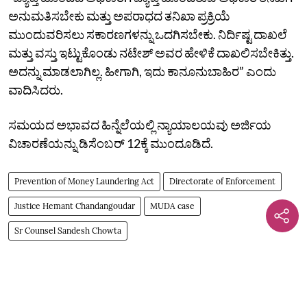
ಅನುಮತಿಸಬೇಕು ಮತ್ತು ಅಪರಾಧದ ತನಿಖಾ ಪ್ರಕ್ರಿಯೆ
ಮುಂದುವರಿಸಲು ಸಕಾರಣಗಳನ್ನು ಒದಗಿಸಬೇಕು. ನಿರ್ದಿಷ್ಟ ದಾಖಲೆ
ಮತ್ತು ವಸ್ತು ಇಟ್ಟುಕೊಂಡು ನಟೇಶ್‌ ಅವರ ಹೇಳಿಕೆ ದಾಖಲಿಸಬೇಕಿತ್ತು.
ಅದನ್ನು ಮಾಡಲಾಗಿಲ್ಲ. ಹೀಗಾಗಿ, ಇದು ಕಾನೂನುಬಾಹಿರ” ಎಂದು
ವಾದಿಸಿದರು.
ಸಮಯದ ಅಭಾವದ ಹಿನ್ನೆಲೆಯಲ್ಲಿ ನ್ಯಾಯಾಲಯವು ಅರ್ಜಿಯ
ವಿಚಾರಣೆಯನ್ನು ಡಿಸೆಂಬರ್‌ 12ಕ್ಕೆ ಮುಂದೂಡಿದೆ.
Prevention of Money Laundering Act
Directorate of Enforcement
Justice Hemant Chandangoudar
MUDA case
Sr Counsel Sandesh Chowta