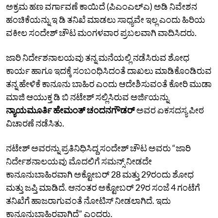
ಅಕ್ರಮ ಹಣ ವರ್ಗಾವಣೆ ಕಾಯಿದೆ (ಪಿಎಂಎಲ್‌ಎ) ಅಡಿ ನಿವೇಶನ
ಹಂಚಿಕೆಯನ್ನು ಇ ಡಿ ತನಿಖೆ ಮಾಡಲು ಸಾಧ್ಯವೇ ಇಲ್ಲ ಎಂದು ಹಿರಿಯ
ವಕೀಲ ಸಂದೇಶ್‌ ಚೌಟ ಮಂಗಳವಾರ ಪ್ರಬಲವಾಗಿ ವಾದಿಸಿದರು.
ಜಾರಿ ನಿರ್ದೇಶನಾಲಯವು ತನ್ನ ಮನೆಯಲ್ಲಿ ನಡೆಸಿರುವ ಶೋಧ
ಕಾರ್ಯ ಹಾಗೂ ಇದಕ್ಕೆ ಸಂಬಂಧಿಸಿದಂತೆ ದಾಖಲು ಮಾಡಿಕೊಂಡಿರುವ
ತನ್ನ ಹೇಳಿಕೆ ಕಾನೂನು ಬಾಹಿರ ಎಂದು ಆದೇಶಿಸುವಂತೆ ಕೋರಿ ಮುಡಾ
ಮಾಜಿ ಆಯುಕ್ತ ಡಿ ಬಿ ನಟೇಶ್‌ ಸಲ್ಲಿಸಿರುವ ಅರ್ಜಿಯನ್ನು
ನ್ಯಾಯಮೂರ್ತಿ ಹೇಮಂತ್‌ ಚಂದನಗೌಡರ್‌
ಅವರ ಏಕಸದಸ್ಯ ಪೀಠ
ವಿಚಾರಣೆ ನಡೆಸಿತು.
ನಟೇಶ್‌ ಅವರನ್ನು ಪ್ರತಿನಿಧಿಸಿದ್ದ ಸಂದೇಶ್‌ ಚೌಟ ಅವರು “ಜಾರಿ
ನಿರ್ದೇಶನಾಲಯವು ಮೊದಲಿಗೆ ಸಮನ್ಸ್‌ ನೀಡದೇ
ಕಾನೂನುಬಾಹಿರವಾಗಿ ಅಕ್ಟೋಬರ್‌ 28 ಮತ್ತು 29ರಂದು ಶೋಧ
ಮತ್ತು ಜಪ್ತಿ ಮಾಡಿದೆ. ಆನಂತರ ಅಕ್ಟೋಬರ್‌ 29ರ ಸಂಜೆ 4 ಗಂಟೆಗೆ
ತನಿಖೆಗೆ ಹಾಜರಾಗುವಂತೆ ನೋಟಿಸ್‌ ನೀಡಲಾಗಿದೆ. ಇದು
ಕಾನೂನುಬಾಹಿರವಾಗಿದೆ” ಎಂದರು.