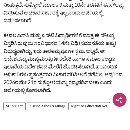
ನೀಡುತ್ತದೆ. ಸುತ್ತೋಲೆ ಮೂಲಕ 9 ಮತ್ತು 10ನೇ ತರಗತಿಗೆ ಈ ಸೌಲಭ್ಯ
ವಿಸ್ತರಿಸುವ ಅಧಿಕಾರ ಸರ್ಕಾರಕ್ಕೆ ಇಲ್ಲ ಎಂದು ಅರ್ಜಿಯಲ್ಲಿ
ವಿವರಿಸಲಾಗಿದೆ.
ಕೇವಲ ಎಸ್‌ಸಿ ಮತ್ತು ಎಸ್‌ಟಿ ವಿದ್ಯಾರ್ಥಿಗಳಿಗೆ ಮಾತ್ರ ಈ ಸೌಲಭ್ಯ
ವಿಸ್ತರಿಸಿರುವುದು ಸಂವಿಧಾನದ 14ನೇ ವಿಧಿ (ಸಮಾನತೆಯ ಹಕ್ಕು)
ವಿರುದ್ಧವಾಗಿದ್ದು, ಇದು ತಾರತಮ್ಯಪೂರ್ಣ ಕ್ರಮ. ಅಲ್ಲದೆ, ಈ
ಆದೇಶವನ್ನು ಮುಖ್ಯಮಂತ್ರಿಗಳ ಕಚೇರಿ ಹಾಗೂ ಸಮಾಜ ಕಲ್ಯಾಣ
ಇಲಾಖೆಯ ನಿರ್ದೇಶನದ ಮೇರೆಗೆ ಹೊರಡಿಸಲಾಗಿದೆ. ಸಂಬಂಧಿತ
ಅಧಿಕಾರಿಗಳು ಸ್ವತಂತ್ರವಾಗಿ ವಿಚಾರ ಪರಿಶೀಲನೆ ನಡೆಸಿಲ್ಲ. ಆದ್ದರಿಂದ
2026ರ ಮೇ 21ರ ಸುತ್ತೋಲೆಯನ್ನು ರದ್ದುಪಡಿಸಬೇಕು ಎಂದು
ಅರ್ಜಿಯಲ್ಲಿ ಕೋರಲಾಗಿದೆ.
SC-ST Act
Justice Ashok S Kinagi
Right to Education Act