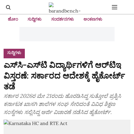
ಹೋಂ
ಸುದ್ದಿಗಳು
ಸಂದರ್ಶನಗಳು
ಅಂಕಣಗಳು
ಸುದ್ದಿಗಳು
ಎಸ್‌ಸಿ-ಎಸ್‌ಟಿ ವಿದ್ಯಾರ್ಥಿಗಳಿಗೆ ಆರ್‌ಟಿಇ
ವಿಸ್ತರಣೆ: ಸರ್ಕಾರದ ಆದೇಶಕ್ಕೆ ಹೈಕೋರ್ಟ್
ತಡೆ
ಸರ್ಕಾರ 2026ರ ಮೇ 21ರಂದು ಹೊರಡಿಸಿದ್ದ ಸುತ್ತೋಲೆ ಪ್ರಶ್ನಿಸಿ
ಕರ್ನಾಟಕ ಖಾಸಗಿ ಶಾಲೆಗಳ ಸಂಘ ಸೇರಿದಂತೆ ವಿವಿಧ ಶಿಕ್ಷಣ
ಸಂಸ್ಥೆಗಳು ಸಲ್ಲಿಸಿದ್ದ ಅರ್ಜಿ ವಿಚಾರಣೆ ನಡೆಸಿದ ಹೈಕೋರ್ಟ್‌.