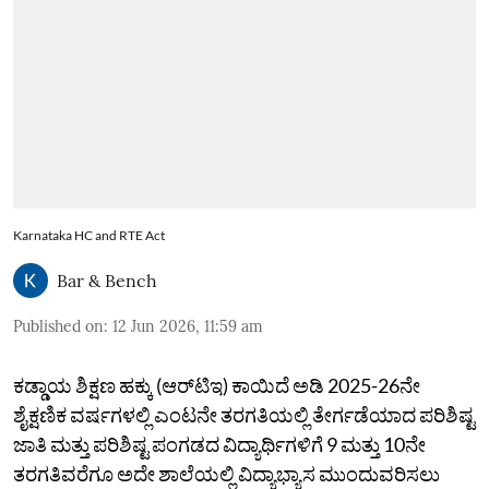
Karnataka HC and RTE Act
Bar & Bench
Published on
:
12 Jun 2026, 11:59 am
ಕಡ್ಡಾಯ ಶಿಕ್ಷಣ ಹಕ್ಕು (ಆರ್‌ಟಿಇ) ಕಾಯಿದೆ ಅಡಿ 2025-26ನೇ
ಶೈಕ್ಷಣಿಕ ವರ್ಷಗಳಲ್ಲಿ ಎಂಟನೇ ತರಗತಿಯಲ್ಲಿ ತೇರ್ಗಡೆಯಾದ ಪರಿಶಿಷ್ಟ
ಜಾತಿ ಮತ್ತು ಪರಿಶಿಷ್ಟ ಪಂಗಡದ ವಿದ್ಯಾರ್ಥಿಗಳಿಗೆ 9 ಮತ್ತು 10ನೇ
ತರಗತಿವರೆಗೂ ಅದೇ ಶಾಲೆಯಲ್ಲಿ ವಿದ್ಯಾಭ್ಯಾಸ ಮುಂದುವರಿಸಲು