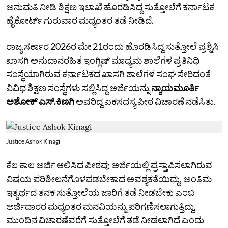
ಅನುಮತಿ ನೀಡಿ ಶಿಕ್ಷಣ ಇಲಾಖೆ ಹೊರಡಿಸಿದ್ದ ಸುತ್ತೋಲೆಗೆ ಕರ್ನಾಟಕ
ಹೈಕೋರ್ಟ್‌ ಗುರುವಾರ ಮಧ್ಯಂತರ ತಡೆ ನೀಡಿದೆ.
ರಾಜ್ಯ ಸರ್ಕಾರ 2026ರ ಮೇ 21ರಂದು ಹೊರಡಿಸಿದ್ದ ಸುತ್ತೋಲೆ ಪ್ರಶ್ನಿಸಿ
ಖಾಸಗಿ ಅನುದಾನರಹಿತ ಇಂಗ್ಲಿಷ್ ಮಾಧ್ಯಮ ಶಾಲೆಗಳ ಪ್ರತಿನಿಧಿ
ಸಂಸ್ಥೆಯಾಗಿರುವ ಕರ್ನಾಟಕದ ಖಾಸಗಿ ಶಾಲೆಗಳ ಸಂಘ ಸೇರಿದಂತೆ
ವಿವಿಧ ಶಿಕ್ಷಣ ಸಂಸ್ಥೆಗಳು ಸಲ್ಲಿಸಿದ್ದ ಅರ್ಜಿಯನ್ನು
ನ್ಯಾಯಮೂರ್ತಿ
ಅಶೋಕ್‌ ಎಸ್‌.ಕಿಣಗಿ
ಅವರಿದ್ದ ಏಕಸದಸ್ಯ ಪೀಠ ವಿಚಾರಣೆ ನಡೆಸಿತು.
Justice Ashok Kinagi
ಕೆಲ ಕಾಲ ಅರ್ಜಿ ಆಲಿಸಿದ ಪೀಠವು ಅರ್ಜಿಯಲ್ಲಿ ಪ್ರಸ್ತಾಪಿಸಲಾಗಿರುವ
ವಿಷಯ ಪರಿಶೀಲನೆಗೊಳಪಡಬೇಕಾದ ಅವಶ್ಯಕತೆಯಿದ್ದು, ಅಂತಿಮ
ಇತ್ಯರ್ಥದ ತನಕ ಸುತ್ತೋಲೆಯ ಜಾರಿಗೆ ತಡೆ ನೀಡಬೇಕು ಎಂಬ
ಅರ್ಜಿದಾರರ ಮಧ್ಯಂತರ ಮನವಿಯನ್ನು ಪರಿಗಣಿಸಲಾಗುತ್ತಿದ್ದು,
ಮುಂದಿನ ವಿಚಾರಣೆವರೆಗೆ ಸುತ್ತೋಲೆಗೆ ತಡೆ ನೀಡಲಾಗಿದೆ ಎಂದು