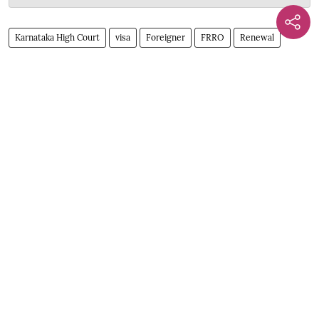
Karnataka High Court
visa
Foreigner
FRRO
Renewal