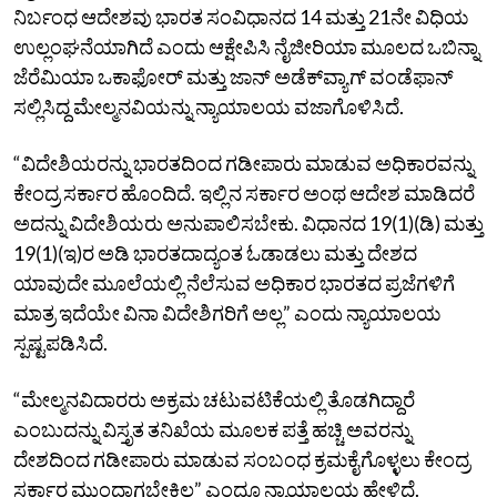
ನಿರ್ಬಂಧ ಆದೇಶವು ಭಾರತ ಸಂವಿಧಾನದ 14 ಮತ್ತು 21ನೇ ವಿಧಿಯ
ಉಲ್ಲಂಘನೆಯಾಗಿದೆ ಎಂದು ಆಕ್ಷೇಪಿಸಿ ನೈಜೀರಿಯಾ ಮೂಲದ ಒಬಿನ್ನಾ
ಜೆರೆಮಿಯಾ ಒಕಾಫೋರ್ ಮತ್ತು ಜಾನ್ ಅಡೆಕ್‌ವ್ಯಾಗ್ ವಂಡೆಫಾನ್
ಸಲ್ಲಿಸಿದ್ದ ಮೇಲ್ಮನವಿಯನ್ನು ನ್ಯಾಯಾಲಯ ವಜಾಗೊಳಿಸಿದೆ.
“ವಿದೇಶಿಯರನ್ನು ಭಾರತದಿಂದ ಗಡೀಪಾರು ಮಾಡುವ ಅಧಿಕಾರವನ್ನು
ಕೇಂದ್ರ ಸರ್ಕಾರ ಹೊಂದಿದೆ. ಇಲ್ಲಿನ ಸರ್ಕಾರ ಅಂಥ ಆದೇಶ ಮಾಡಿದರೆ
ಅದನ್ನು ವಿದೇಶಿಯರು ಅನುಪಾಲಿಸಬೇಕು. ವಿಧಾನದ 19(1)(ಡಿ) ಮತ್ತು
19(1)(ಇ)ರ ಅಡಿ ಭಾರತದಾದ್ಯಂತ ಓಡಾಡಲು ಮತ್ತು ದೇಶದ
ಯಾವುದೇ ಮೂಲೆಯಲ್ಲಿ ನೆಲೆಸುವ ಅಧಿಕಾರ ಭಾರತದ ಪ್ರಜೆಗಳಿಗೆ
ಮಾತ್ರ ಇದೆಯೇ ವಿನಾ ವಿದೇಶಿಗರಿಗೆ ಅಲ್ಲ” ಎಂದು ನ್ಯಾಯಾಲಯ
ಸ್ಪಷ್ಟಪಡಿಸಿದೆ.
“ಮೇಲ್ಮನವಿದಾರರು ಅಕ್ರಮ ಚಟುವಟಿಕೆಯಲ್ಲಿ ತೊಡಗಿದ್ದಾರೆ
ಎಂಬುದನ್ನು ವಿಸ್ತೃತ ತನಿಖೆಯ ಮೂಲಕ ಪತ್ತೆ ಹಚ್ಚಿ ಅವರನ್ನು
ದೇಶದಿಂದ ಗಡೀಪಾರು ಮಾಡುವ ಸಂಬಂಧ ಕ್ರಮಕೈಗೊಳ್ಳಲು ಕೇಂದ್ರ
ಸರ್ಕಾರ ಮುಂದಾಗಬೇಕಿಲ್ಲ” ಎಂದೂ ನ್ಯಾಯಾಲಯ ಹೇಳಿದೆ.