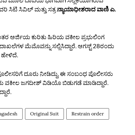
ರುವ ಮೂಲ ದಾವೆಯ ಭಾಗವಾಗಿ ಸಲ್ಲಿಕೆಯಾಗಿರುವ
ಸಿಟಿ ಸಿವಿಲ್‌ ಮತ್ತು ಸತ್ರ
ನ್ಯಾಯಾಧೀಶರಾದ ವಾಣಿ ಎ.
ಂತರ ಅರ್ಜಿಯ ಕುರಿತು ಹಿರಿಯ ವಕೀಲ ಪ್ರಭುಲಿಂಗ
ೆಗಳ ಮೆಮೊವನ್ನು ಸಲ್ಲಿಸಿದ್ದಾರೆ. ಆಗಸ್ಟ್‌ 28ರಂದು
ೇಳಿದೆ.
ೀಸರಿಗೆ ದೂರು ನೀಡಿದ್ದು, ಈ ಸಂಬಂಧ ಪೊಲೀಸರು
ಂದು ವಕೀಲ ಜಗದೀಶ್‌ ವಿಡಿಯೊ ಬಿಡುಗಡೆ ಮಾಡಿದ್ದಾರೆ.
ದಾರೆ.
agadesh
Original Suit
Restrain order