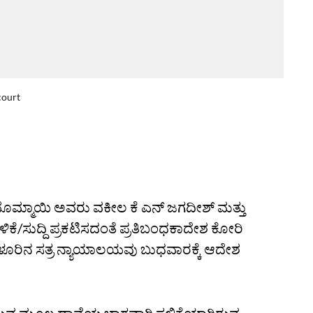
court
ಮ್ಮಾಯಿ ಅವರು ವಕೀಲ ಕೆ ಎನ್‌ ಜಗದೀಶ್‌ ಮತ್ತು
ಳಿಕೆ/ಸುದ್ದಿ ಪ್ರಕಟಿಸದಂತೆ ಪ್ರತಿಬಂಧಕಾದೇಶ ಕೋರಿ
ಗಳೂರಿನ ಸತ್ರ ನ್ಯಾಯಾಲಯವು ಬುಧವಾರಕ್ಕೆ ಆದೇಶ