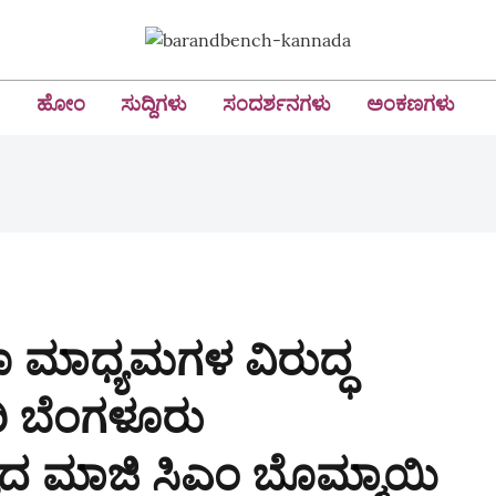
ಹೋಂ
ಸುದ್ದಿಗಳು
ಸಂದರ್ಶನಗಳು
ಅಂಕಣಗಳು
 ಮಾಧ್ಯಮಗಳ ವಿರುದ್ಧ
ಿ ಬೆಂಗಳೂರು
ದ ಮಾಜಿ ಸಿಎಂ ಬೊಮ್ಮಾಯಿ