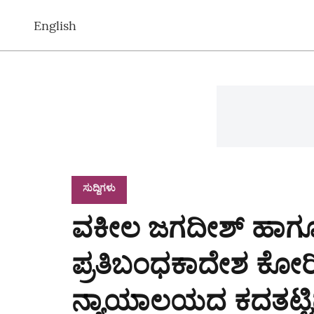
English
ಸುದ್ದಿಗಳು
ವಕೀಲ ಜಗದೀಶ್‌ ಹಾಗೂ
ಪ್ರತಿಬಂಧಕಾದೇಶ ಕೋರ
ನ್ಯಾಯಾಲಯದ ಕದತಟ್ಟಿ