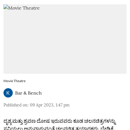
Movie Theatre
Bar & Bench
Published on
:
09 Apr 2023, 1:47 pm
ದೃಶ್ಯ ಮತ್ತು ಶ್ರವಣ ದೋಷ ಇರುವವರು ಕೂಡ ಚಲನಚಿತ್ರಗಳನ್ನು
ಸವಿಯಲು ಅನುವಾಗುವಂತೆ ಚಲನಚಿತ್ರ ತಯಾರಕರು, ಬೇಡಿಕೆ