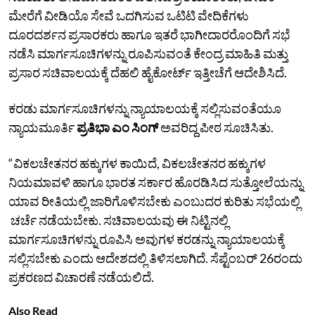
ಮೇರೆಗೆ ವೀಡಿಯೊ ಸೇವೆ ಒದಗಿಸುವ ಒಟಿಟಿ ವೇದಿಕೆಗಳು
ದೂರದರ್ಶನ ಪ್ರಸಾರಕರು ಹಾಗೂ ಇತರೆ ಭಾಗೀದಾರರೊಂದಿಗೆ ಸಭೆ
ನಡೆಸಿ ಮಾರ್ಗಸೂಚಿಗಳನ್ನು ರೂಪಿಸುವಂತೆ ಕೇಂದ್ರ ಮಾಹಿತಿ ಮತ್ತು
ಪ್ರಸಾರ ಸಚಿವಾಲಯಕ್ಕೆ ದೆಹಲಿ ಹೈಕೋರ್ಟ್‌ ಇತ್ತೀಚೆಗೆ ಆದೇಶಿಸಿದೆ.
ಕರಡು ಮಾರ್ಗಸೂಚಿಗಳನ್ನು ನ್ಯಾಯಾಲಯಕ್ಕೆ ಸಲ್ಲಿಸುವಂತೆಯೂ
ನ್ಯಾಯಮೂರ್ತಿ
ಪ್ರತಿಭಾ ಎಂ ಸಿಂಗ್‌
ಅವರಿದ್ದ ಪೀಠ ಸೂಚಿಸಿತು.
“ವಿಕಲಚೇತನರ ಹಕ್ಕುಗಳ ಕಾಯಿದೆ, ವಿಕಲಚೇತನರ ಹಕ್ಕುಗಳ
ನಿಯಮಾವಳಿ ಹಾಗೂ ಭಾರತ ಸರ್ಕಾರ ಹೊರಡಿಸಿದ ಸುತ್ತೋಲೆಯನ್ನು
ಯಾವ ರೀತಿಯಲ್ಲಿ ಜಾರಿಗೊಳಿಸಬೇಕು ಎಂಬುದರ ಕುರಿತು ಸಭೆಯಲ್ಲಿ
ಚರ್ಚೆ ನಡೆಯಬೇಕು. ಸಚಿವಾಲಯವು ಈ ನಿಟ್ಟಿನಲ್ಲಿ
ಮಾರ್ಗಸೂಚಿಗಳನ್ನು ರೂಪಿಸಿ ಅವುಗಳ ಕರಡನ್ನು ನ್ಯಾಯಾಲಯಕ್ಕೆ
ಸಲ್ಲಿಸಬೇಕು ಎಂದು ಆದೇಶದಲ್ಲಿ ತಿಳಿಸಲಾಗಿದೆ. ಸೆಪ್ಟೆಂಬರ್ 26ರಂದು
ಪ್ರಕರಣದ ವಿಚಾರಣೆ ನಡೆಯಲಿದೆ.
Also Read