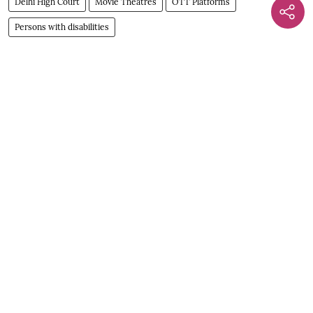
Delhi High Court
Movie Theatres
OTT Platforms
Persons with disabilities