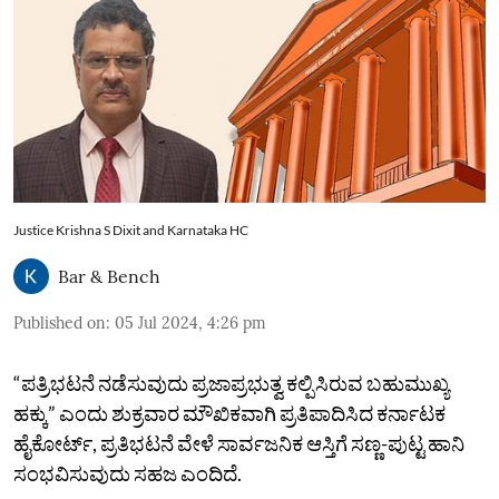
Justice Krishna S Dixit and Karnataka HC
Bar & Bench
Published on
:
05 Jul 2024, 4:26 pm
“ಪತ್ರಿಭಟನೆ ನಡೆಸುವುದು ಪ್ರಜಾಪ್ರಭುತ್ವ ಕಲ್ಪಿಸಿರುವ ಬಹುಮುಖ್ಯ
ಹಕ್ಕು” ಎಂದು ಶುಕ್ರವಾರ ಮೌಖಿಕವಾಗಿ ಪ್ರತಿಪಾದಿಸಿದ ಕರ್ನಾಟಕ
ಹೈಕೋರ್ಟ್‌, ಪ್ರತಿಭಟನೆ ವೇಳೆ ಸಾರ್ವಜನಿಕ ಆಸ್ತಿಗೆ ಸಣ್ಣ-ಪುಟ್ಟ ಹಾನಿ
ಸಂಭವಿಸುವುದು ಸಹಜ ಎಂದಿದೆ.