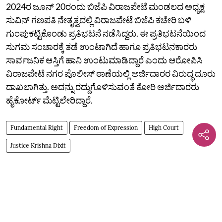
2024ರ ಜೂನ್‌ 20ರಂದು ಬಿಜೆಪಿ ವಿರಾಜಪೇಟೆ ಮಂಡಲದ ಅಧ್ಯಕ್ಷ
ಸುವಿನ್ ಗಣಪತಿ ನೇತೃತ್ವದಲ್ಲಿ ವಿರಾಜಪೇಟೆ ಬಿಜೆಪಿ ಕಚೇರಿ ಬಳಿ
ಗುಂಪುಕಟ್ಟಿಕೊಂಡು ಪ್ರತಿಭಟನೆ ನಡೆಸಿದ್ದರು. ಈ ಪ್ರತಿಭಟನೆಯಿಂದ
ಸುಗಮ ಸಂಚಾರಕ್ಕೆ ತಡೆ ಉಂಟಾಗಿದೆ ಹಾಗೂ ಪ್ರತಿಭಟನಕಾರರು
ಸಾರ್ವಜನಿಕ ಆಸ್ತಿಗೆ ಹಾನಿ ಉಂಟುಮಾಡಿದ್ದಾರೆ ಎಂದು ಆರೋಪಿಸಿ
ವಿರಾಜಪೇಟೆ ನಗರ ಪೊಲೀಸ್ ಠಾಣೆಯಲ್ಲಿ ಅರ್ಜಿದಾರರ ವಿರುದ್ಧ ದೂರು
ದಾಖಲಾಗಿತ್ತು. ಅದನ್ನು ರದ್ದುಗೊಳಿಸುವಂತೆ ಕೋರಿ ಅರ್ಜಿದಾರರು
ಹೈಕೋರ್ಟ್ ಮೆಟ್ಟಿಲೇರಿದ್ದಾರೆ.
Fundamental Right
Freedom of Expression
High Court
Justice Krishna Dixit