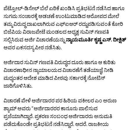
ಪೆಟ್ರೋಲ್‌-ಡಿಸೇಲ್‌ ಬೆಲೆ ಏರಿಕೆ ಖಂಡಿಸಿ ಪ್ರತಿಭಟನೆ ನಡೆಸಿದ ಹಾಗೂ
ಸುಗಮ ಸಂಚಾರಕ್ಕೆ ಅಡಚಣೆ ಉಂಟುಮಾಡಿದ ಆರೋಪದ ಮೇಲೆ
ತಮ್ಮ ವಿರುದ್ಧ ದಾಖಲಾಗಿರುವ ಎಫ್‌ಐಆರ್‌ ರದ್ದುಪಡಿಸುವಂತೆ ಕೋರಿ
ಬಿಜೆಪಿಯ ವಿರಾಜಪೇಟೆ ಮಂಡಲದ ಅಧ್ಯಕ್ಷ ಸುವಿನ್ ಗಣಪತಿ
ಸಲ್ಲಿಸಿರುವ ಅರ್ಜಿ ವಿಚಾರಣೆಯನ್ನು
ನ್ಯಾಯಮೂರ್ತಿ ಕೃಷ್ಣ ಎಸ್‌. ದೀಕ್ಷಿತ್‌
ಅವರ ಏಕಸದಸ್ಯ ಪೀಠ ನಡೆಸಿತು.
ಅರ್ಜಿದಾರ ಸುವಿನ್ ಗಣಪತಿ ವಿರುದ್ಧದ ದೂರು ಹಾಗೂ ಆ ಕುರಿತು
ವಿಚಾರಣಾಧೀನ ನ್ಯಾಯಾಲಯದ ವಿಚಾರಣೆಗೆ ತಡೆಯಾಜ್ಞೆ ನೀಡಿ
ಮಧ್ಯಂತರ ಆದೇಶ ಮಾಡಿದ ಪೀಠವು ಸರ್ಕಾರಕ್ಕೆ ನೋಟಿಸ್
ಜಾರಿಗೊಳಿಸಿತು.
ವಿಚಾರಣೆ ವೇಳೆ ಅರ್ಜಿದಾರರ ಪರ ಹಿರಿಯ ವಕೀಲರ ಎಂ ಅರುಣ
ಶ್ಯಾಮ್ ಅವರು “ಅರ್ಜಿದಾರರರ ಕಾನೂನು ಪಾಲಿಸುವ
ಪ್ರಜೆಯಾಗಿದ್ದಾರೆ. ಪ್ರಕರಣ ಸಂಬಂಧ ಅರ್ಜಿದಾರರು ಅನುಮತಿ
ಪಡೆದುಕೊಂಡೇ ಪ್ರತಿಭಟನೆ ನಡೆಸಿದ್ದಾರೆ. ಆದರೆ. ರಾಜಕೀಯ