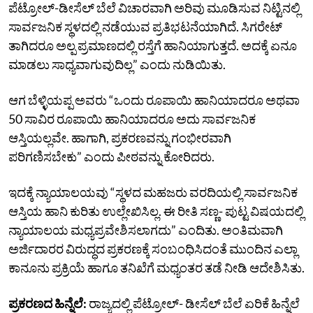
ಪೆಟ್ರೋಲ್-ಡೀಸೆಲ್‌ ಬೆಲೆ ವಿಚಾರವಾಗಿ ಅರಿವು ಮೂಡಿಸುವ ನಿಟ್ಟಿನಲ್ಲಿ
ಸಾರ್ವಜನಿಕ ಸ್ಥಳದಲ್ಲಿ ನಡೆಯುವ ಪ್ರತಿಭಟನೆಯಾಗಿದೆ. ಸಿಗರೇಟ್
ತಾಗಿದರೂ ಅಲ್ಪ ಪ್ರಮಾಣದಲ್ಲಿ ರಸ್ತೆಗೆ ಹಾನಿಯಾಗುತ್ತದೆ. ಅದಕ್ಕೆ ಏನೂ
ಮಾಡಲು ಸಾಧ್ಯವಾಗುವುದಿಲ್ಲ” ಎಂದು ನುಡಿಯಿತು.
ಆಗ ಬೆಳ್ಳಿಯಪ್ಪ ಅವರು “ಒಂದು ರೂಪಾಯಿ ಹಾನಿಯಾದರೂ ಅಥವಾ
50 ಸಾವಿರ ರೂಪಾಯಿ ಹಾನಿಯಾದರೂ ಅದು ಸಾರ್ವಜನಿಕ
ಆಸ್ತಿಯಲ್ಲವೇ. ಹಾಗಾಗಿ, ಪ್ರಕರಣವನ್ನು ಗಂಭೀರವಾಗಿ
ಪರಿಗಣಿಸಬೇಕು” ಎಂದು ಪೀಠವನ್ನು ಕೋರಿದರು.
ಇದಕ್ಕೆ ನ್ಯಾಯಾಲಯವು “ಸ್ಥಳದ ಮಹಜರು ವರದಿಯಲ್ಲಿ ಸಾರ್ವಜನಿಕ
ಆಸ್ತಿಯ ಹಾನಿ ಕುರಿತು ಉಲ್ಲೇಖಿಸಿಲ್ಲ. ಈ ರೀತಿ ಸಣ್ಣ- ಪುಟ್ಟ ವಿಷಯದಲ್ಲಿ
ನ್ಯಾಯಾಲಯ ಮಧ್ಯಪ್ರವೇಶಿಸಲಾಗದು” ಎಂದಿತು. ಅಂತಿಮವಾಗಿ
ಅರ್ಜಿದಾರರ ವಿರುದ್ಧದ ಪ್ರಕರಣಕ್ಕೆ ಸಂಬಂಧಿಸಿದಂತೆ ಮುಂದಿನ ಎಲ್ಲಾ
ಕಾನೂನು ಪ್ರಕ್ರಿಯೆ ಹಾಗೂ ತನಿಖೆಗೆ ಮಧ್ಯಂತರ ತಡೆ ನೀಡಿ ಆದೇಶಿಸಿತು.
ಪ್ರಕರಣದ ಹಿನ್ನೆಲೆ:
ರಾಜ್ಯದಲ್ಲಿ ಪೆಟ್ರೋಲ್- ಡೀಸೆಲ್ ಬೆಲೆ ಏರಿಕೆ ಹಿನ್ನೆಲೆ