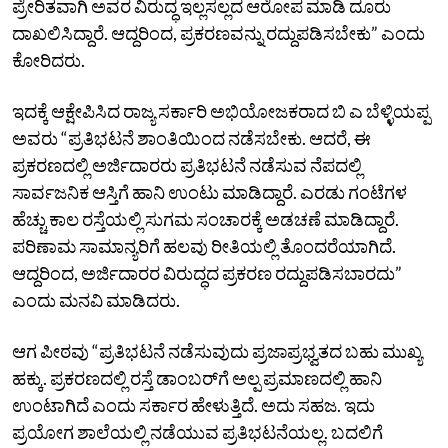
ಪ್ರೇರಿತವಾಗಿ ಅವರ ವಿರುದ್ಧ ಇಲ್ಲಸಲ್ಲದ ಆರೋಪ ಮಾಡಿ ದೂರು
ದಾಖಲಿಸಿದ್ದಾರೆ. ಆದ್ದರಿಂದ, ಪ್ರಕರಣವನ್ನು ರದ್ದುಪಡಿಸಬೇಕು” ಎಂದು
ಕೋರಿದರು.
ಇದಕ್ಕೆ ಆಕ್ಷೇಪಿಸಿದ ರಾಜ್ಯ ಸರ್ಕಾರಿ ಅಭಿಯೋಜಕರಾದ ಬಿ ಎ ಬೆಳ್ಳಿಯಪ್ಪ
ಅವರು “ಪ್ರತಿಭಟನೆ ಶಾಂತಿಯಿಂದ ನಡೆಸಬೇಕು. ಆದರೆ, ಈ
ಪ್ರಕರಣದಲ್ಲಿ ಅರ್ಜಿದಾರರು ಪ್ರತಿಭಟನೆ ನಡೆಸುವ ನೆಪದಲ್ಲಿ
ಸಾರ್ವಜನಿಕ ಆಸ್ತಿಗೆ ಹಾನಿ ಉಂಟು ಮಾಡಿದ್ದಾರೆ. ಎರಡು ಗಂಟೆಗಳ
ಹೆಚ್ಚು ಕಾಲ ರಸ್ತೆಯಲ್ಲಿ ಸುಗಮ ಸಂಚಾರಕ್ಕೆ ಅಡಚಣೆ ಮಾಡಿದ್ದಾರೆ.
ಪರಿಣಾಮ ಸಾಮಾನ್ಯರಿಗೆ ಹಲವು ರೀತಿಯಲ್ಲಿ ತೊಂದರೆಯಾಗಿದೆ.
ಆದ್ದರಿಂದ, ಅರ್ಜಿದಾರರ ವಿರುದ್ಧದ ಪ್ರಕರಣ ರದ್ದುಪಡಿಸಬಾರದು”
ಎಂದು ಮನವಿ ಮಾಡಿದರು.
ಆಗ ಪೀಠವು “ಪ್ರತಿಭಟನೆ ನಡೆಸುವುದು ಪ್ರಜಾಪ್ರಭ್ವತದ ಬಹು ಮುಖ್ಯ
ಹಕ್ಕು. ಪ್ರಕರಣದಲ್ಲಿ ರಸ್ತೆ ಡಾಂಬರ್‌ಗೆ ಅಲ್ಪ ಪ್ರಮಾಣದಲ್ಲಿ ಹಾನಿ
ಉಂಟಾಗಿದೆ ಎಂದು ಸರ್ಕಾರ ಹೇಳುತ್ತಿದೆ. ಅದು ಸಹಜ. ಇದು
ಪ್ರಯೋಗ ಶಾಲೆಯಲ್ಲಿ ನಡೆಯುವ ಪ್ರತಿಭಟನೆಯಲ್ಲ. ಬದಲಿಗೆ