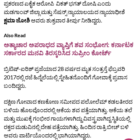
ಪ್ರಕರಣದ ಏಕೈಕ ಆರೋಪಿ ವಿಕತ್ ಭಗತ್‌ ದೋಷಿ ಎಂದು
ಮಡಗಾಂವ್‌ ಜಿಲ್ಲಾ ಮತ್ತು ಸೆಷನ್ಸ್‌ ನ್ಯಾಯಾಲಯದ ನ್ಯಾಯಾಧೀಶೆ
ಕ್ಷಮಾ ಜೋಶಿ
ಅವರು ಶುಕ್ರವಾರ ತೀರ್ಪು ನೀಡಿದ್ದರು.
Also Read
ಅತ್ಯಾಚಾರ ಅಪರಾಧದ ವ್ಯಾಪ್ತಿಗೆ ಶವ ಸಂಭೋಗ: ಕರ್ನಾಟಕ
ಸರ್ಕಾರದ ಮನವಿ ತಿರಸ್ಕರಿಸಿದ ಸುಪ್ರೀಂ ಕೋರ್ಟ್
ಬ್ರಿಟಿಷ್-ಐರಿಶ್ ಪ್ರಜೆಯಾದ 28 ವರ್ಷದ ಮೃತ ಸಂತ್ರಸ್ತೆ ಫೆಬ್ರವರಿ
2017ರಲ್ಲಿ ರಜೆ ಹಿನ್ನೆಲೆಯಲ್ಲಿ ಸ್ನೇಹಿತನೊಂದಿಗೆ ಗೋವಾಕ್ಕೆ ಪ್ರವಾಸ
ಬಂದಿದ್ದರು.
ದಕ್ಷಿಣ ಗೋವಾದ ಕಣಕೋಣ ಸಮೀಪದ ಪಲೋಲೆಮ್‌ ಕಡಲತೀರದ
ಬಳಿಯ ಹೊಲವೊಂದರಲ್ಲಿ ಆಕೆಯ ಶವ ಪತ್ತೆಯಾಗಿತ್ತು. ಆಕೆಯ ತಲೆ
ಮತ್ತು ಮುಖಕ್ಕೆ ಗಂಭೀರ ಗಾಯಗಳಾಗಿದ್ದು ವಿವಸ್ತ್ರವಾಗಿದ್ದ ಸ್ಥಿತಿಯಲ್ಲಿ
ರಕ್ತದ ಮಡುವಿನಲ್ಲಿ ದೇಹ ಪತ್ತೆಯಾಗಿತ್ತು. ಹಿಂದಿನ ರಾತ್ರಿ ಬೀಚ್‌ ಬಳಿ
ಅವರು ಪಾರ್ಟಿಯೊಂದರಲ್ಲಿ ಭಾಗಿಯಾಗಿದ್ದರು.