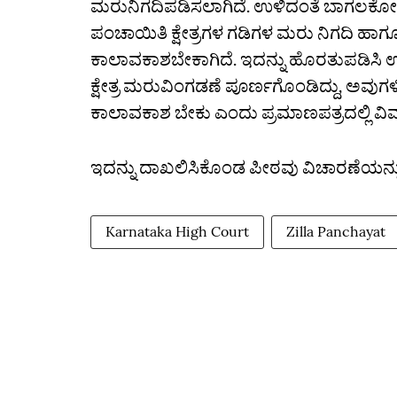
ಮರುನಿಗದಿಪಡಿಸಲಾಗಿದೆ. ಉಳಿದಂತೆ ಬಾಗಲಕೋಟೆ ಜ
ಪಂಚಾಯಿತಿ ಕ್ಷೇತ್ರಗಳ ಗಡಿಗಳ ಮರು ನಿಗದಿ ಹಾಗ
ಕಾಲಾವಕಾಶಬೇಕಾಗಿದೆ. ಇದನ್ನು ಹೊರತುಪಡಿಸಿ ಉಳಿ
ಕ್ಷೇತ್ರ ಮರುವಿಂಗಡಣೆ ಪೂರ್ಣಗೊಂಡಿದ್ದು, ಅವು
ಕಾಲಾವಕಾಶ ಬೇಕು ಎಂದು ಪ್ರಮಾಣಪತ್ರದಲ್ಲಿ ವಿವ
ಇದನ್ನು ದಾಖಲಿಸಿಕೊಂಡ ಪೀಠವು ವಿಚಾರಣೆಯನ್ನು 
Karnataka High Court
Zilla Panchayat