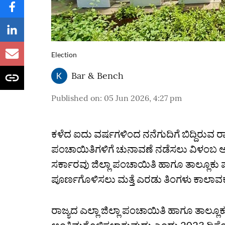
Election
Bar & Bench
Published on
:
05 Jun 2026, 4:27 pm
ಕಳೆದ ಐದು ವರ್ಷಗಳಿಂದ ನನೆಗುದಿಗೆ ಬಿದ್ದಿರುವ ರ
ಪಂಚಾಯಿತಿಗಳಿಗೆ ಚುನಾವಣೆ ನಡೆಸಲು ವಿಳಂಬ ಆಗ
ಸರ್ಕಾರವು ಜಿಲ್ಲಾ ಪಂಚಾಯಿತಿ ಹಾಗೂ ತಾಲ್ಲೂಕು ಪಂಚ
ಪೂರ್ಣಗೊಳಿಸಲು ಮತ್ತೆ ಎರಡು ತಿಂಗಳು ಕಾಲಾವಕ
ರಾಜ್ಯದ ಎಲ್ಲಾ ಜಿಲ್ಲಾ ಪಂಚಾಯಿತಿ ಹಾಗೂ ತಾಲ್ಲ