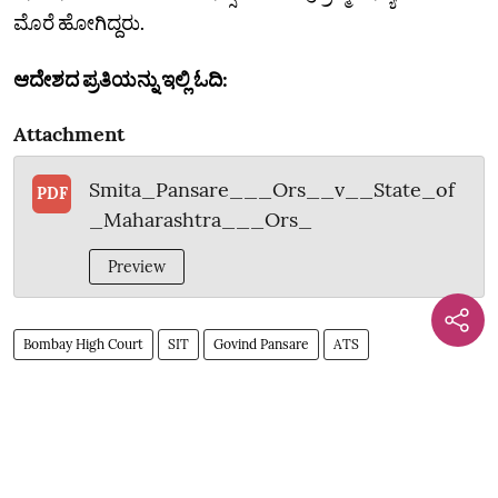
ಮೊರೆ ಹೋಗಿದ್ದರು.
ಆದೇಶದ ಪ್ರತಿಯನ್ನು ಇಲ್ಲಿ ಓದಿ:
Attachment
Smita_Pansare___Ors__v__State_of
PDF
_Maharashtra___Ors_
Preview
Bombay High Court
SIT
Govind Pansare
ATS