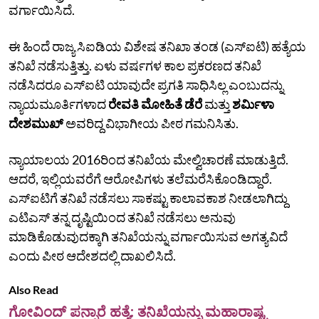
ವರ್ಗಾಯಿಸಿದೆ.
ಈ ಹಿಂದೆ ರಾಜ್ಯ ಸಿಐಡಿಯ ವಿಶೇಷ ತನಿಖಾ ತಂಡ (ಎಸ್‌ಐಟಿ) ಹತ್ಯೆಯ
ತನಿಖೆ ನಡೆಸುತ್ತಿತ್ತು. ಏಳು ವರ್ಷಗಳ ಕಾಲ ಪ್ರಕರಣದ ತನಿಖೆ
ನಡೆಸಿದರೂ ಎಸ್‌ಐಟಿ ಯಾವುದೇ ಪ್ರಗತಿ ಸಾಧಿಸಿಲ್ಲ ಎಂಬುದನ್ನು
ನ್ಯಾಯಮೂರ್ತಿಗಳಾದ
ರೇವತಿ ಮೋಹಿತೆ ಡೆರೆ
ಮತ್ತು
ಶರ್ಮಿಳಾ
ದೇಶಮುಖ್
ಅವರಿದ್ದ ವಿಭಾಗೀಯ ಪೀಠ ಗಮನಿಸಿತು.
ನ್ಯಾಯಾಲಯ 2016ರಿಂದ ತನಿಖೆಯ ಮೇಲ್ವಿಚಾರಣೆ ಮಾಡುತ್ತಿದೆ.
ಆದರೆ, ಇಲ್ಲಿಯವರೆಗೆ ಆರೋಪಿಗಳು ತಲೆಮರೆಸಿಕೊಂಡಿದ್ದಾರೆ.
ಎಸ್‌ಐಟಿಗೆ ತನಿಖೆ ನಡೆಸಲು ಸಾಕಷ್ಟು ಕಾಲಾವಕಾಶ ನೀಡಲಾಗಿದ್ದು
ಎಟಿಎಸ್‌ ತನ್ನ ದೃಷ್ಟಿಯಿಂದ ತನಿಖೆ ನಡೆಸಲು ಅನುವು
ಮಾಡಿಕೊಡುವುದಕ್ಕಾಗಿ ತನಿಖೆಯನ್ನು ವರ್ಗಾಯಿಸುವ ಅಗತ್ಯವಿದೆ
ಎಂದು ಪೀಠ ಆದೇಶದಲ್ಲಿ ದಾಖಲಿಸಿದೆ.
Also Read
ಗೋವಿಂದ್ ಪನ್ಸಾರೆ ಹತ್ಯೆ: ತನಿಖೆಯನ್ನು ಮಹಾರಾಷ್ಟ್ರ