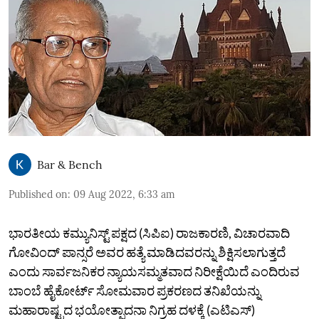
Bar & Bench
Published on
:
09 Aug 2022, 6:33 am
ಭಾರತೀಯ ಕಮ್ಯುನಿಸ್ಟ್ ಪಕ್ಷದ (ಸಿಪಿಐ) ರಾಜಕಾರಣಿ, ವಿಚಾರವಾದಿ
ಗೋವಿಂದ್ ಪಾನ್ಸರೆ ಅವರ ಹತ್ಯೆ ಮಾಡಿದವರನ್ನು ಶಿಕ್ಷಿಸಲಾಗುತ್ತದೆ
ಎಂದು ಸಾರ್ವಜನಿಕರ ನ್ಯಾಯಸಮ್ಮತವಾದ ನಿರೀಕ್ಷೆಯಿದೆ ಎಂದಿರುವ
ಬಾಂಬೆ ಹೈಕೋರ್ಟ್ ಸೋಮವಾರ ಪ್ರಕರಣದ ತನಿಖೆಯನ್ನು
ಮಹಾರಾಷ್ಟ್ರದ ಭಯೋತ್ಪಾದನಾ ನಿಗ್ರಹ ದಳಕ್ಕೆ (ಎಟಿಎಸ್)