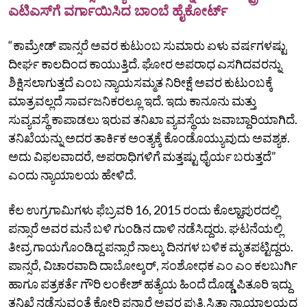
ಎಟಿಎಸ್‌ಗೆ ವರ್ಗಾಯಿಸಿದ ಬಾಂಬೆ ಹೈಕೋರ್ಟ್
“ಕಾಮ್ರೇಡ್ ಪಾನ್ಸರೆ ಅವರ ಕುಟುಂಬ ಸುಮಾರು ಏಳು ವರ್ಷಗಳಷ್ಟು
ದೀರ್ಘ ಕಾಲದಿಂದ ಕಾಯುತ್ತಿದೆ. ಘೋರ ಅಪರಾಧ ಎಸಗಿದವರನ್ನು
ಶಿಕ್ಷಿಸಲಾಗುತ್ತದೆ ಎಂಬ ನ್ಯಾಯಸಮ್ಮತ ನಿರೀಕ್ಷೆ ಅವರ ಕುಟುಂಬಕ್ಕೆ
ಮಾತ್ರವಲ್ಲದೆ ಸಾರ್ವಜನಿಕರಲ್ಲೂ ಇದೆ. ಇದು ಕಾನೂನು ಮತ್ತು
ಸುವ್ಯವಸ್ಥೆ ಕಾಪಾಡಲು ಇರುವ ತನಿಖಾ ವ್ಯವಸ್ಥೆಯ ಜವಾಬ್ದಾರಿಯಾಗಿದೆ.
ತನಿಖೆಯನ್ನು ಅದರ ತಾರ್ಕಿಕ ಅಂತ್ಯಕ್ಕೆ ಕೊಂಡೊಯ್ಯುವುದು ಅವಶ್ಯಕ.
ಅದು ವಿಫಲವಾದರೆ, ಅಪರಾಧಿಗಳಿಗೆ ಮತ್ತಷ್ಟು ಧೈರ್ಯ ಬರುತ್ತದೆ”
ಎಂದು ನ್ಯಾಯಾಲಯ ಹೇಳಿದೆ.
ಕೆಲ ಉಗ್ರಗಾಮಿಗಳು ಫೆಬ್ರವರಿ 16, 2015 ರಂದು ಕೊಲ್ಹಾಪುರದಲ್ಲಿ
ಪನ್ಸಾರೆ ಅವರ ಮನೆ ಬಳಿ ಗುಂಡಿನ ದಾಳಿ ನಡೆಸಿದ್ದರು. ಘಟನೆಯಲ್ಲಿ
ತೀವ್ರ ಗಾಯಗೊಂಡಿದ್ದ ಪನ್ಸಾರೆ ನಾಲ್ಕು ದಿನಗಳ ಬಳಿಕ ಮೃತಪಟ್ಟಿದ್ದರು.
ಪಾನ್ಸರೆ, ವಿಚಾರವಾದಿ ದಾಬೋಲ್ಕರ್‌, ಸಂಶೋಧಕ ಎಂ ಎಂ ಕಲಬುರ್ಗಿ
ಹಾಗೂ ಪತ್ರಕರ್ತೆ ಗೌರಿ ಲಂಕೇಶ್‌ ಹತ್ಯೆಯ ಹಿಂದೆ ದೊಡ್ಡ ಪಿತೂರಿ ಇದ್ದು
ತನಿಖೆ ನಡೆಸುವಂತೆ ಕೋರಿ ಪನ್ಸಾರೆ ಅವರ ಪುತ್ರಿ ಸ್ಮಿತಾ ನ್ಯಾಯಾಲಯದ