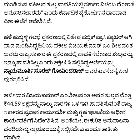
ಮಂಡಿಸುವ ವಕೀಲರ ಶುಲ್ಕ ಪಾವತಿಯಲ್ಲಿ ಸರ್ಕಾರ ವಿಳಂಬ ಧೋರಣೆ
ಅನುಸರಿಸಬಾರದು” ಎಂದು ಕರ್ನಾಟಕ ಹೈಕೋರ್ಟ್‌ನ ಧಾರವಾಡ
ಪೀಠ ಈಚೆಗೆ ಆದೇಶಿಸಿದೆ.
ಹಳೆ ಹುಬ್ಬಳ್ಳಿ ಗಲಭೆ ಪ್ರಕರಣದಲ್ಲಿ ವಿಶೇಷ ಪಬ್ಲಿಕ್‌ ಪ್ರಾಸಿಕ್ಯೂಟರ್‌ ಆಗಿ
ವಾದ ಮಂಡಿಸಿದ್ದ ಹಿರಿಯ ವಕೀಲ ವಿಜಯಕುಮಾರ್ ಎಂ.ಶೀಲವಂತ
ಅವರು ರಾಜ್ಯ ಸರ್ಕಾರ ಈ ಪ್ರಕರಣದಲ್ಲಿ ಪಾವತಿಸಬೇಕಾದ ಶುಲ್ಕವನ್ನು
ಇನ್ನೂ ಪಾವತಿಸಿಲ್ಲ ಎಂದು ಆಕ್ಷೇಪಿಸಿ ಸಲ್ಲಿಸಿದ್ದ ಅರ್ಜಿಯನ್ನು
ನ್ಯಾಯಮೂರ್ತಿ ಸೂರಜ್‌ ಗೋವಿಂದರಾಜ್‌
ಅವರ ಏಕಸದಸ್ಯ ಪೀಠ
ಪುರಸ್ಕರಿಸಿದೆ.
ಅರ್ಜಿದಾರ ವಿಜಯಕುಮಾರ್ ಎಂ.ಶೀಲವಂತ ಅವರ ಶುಲ್ಕದ ಮೊತ್ತ
₹44.59 ಲಕ್ಷವನ್ನು ನಾಲ್ಕು ವಾರಗಳ ಒಳಗಾಗಿ ಪಾವತಿಸುವಂತೆ ರಾಜ್ಯ
ಸರ್ಕಾರದ ಪ್ರಧಾನ ಕಾರ್ಯದರ್ಶಿ ಮತ್ತು ಗೃಹ ಇಲಾಖೆಯ ಅಧೀನ
ಕಾರ್ಯದರ್ಶಿಗೆ ನಿರ್ದೇಶಿಸಿದೆ. ಅಂತೆಯೇ, ಈ ಕುರಿತ ಅನುಪಾಲನಾ
ವರದಿಯನ್ನು ನ್ಯಾಯಾಲಯಕ್ಕೆ ಸಲ್ಲಿಸಬೇಕು ಎಂದೂ ತಾಕೀತು
ಮಾಡಿದೆ.