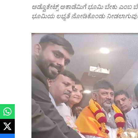
ಅಡ್ವೊಕೇಟ್ಸ್‌ ಅಕಾಡೆಮಿಗೆ ಭೂಮಿ ಬೇಕು ಎಂಬ ಬ
ಭೂಮಿಯ ಲಭ್ಯತೆ ನೋಡಿಕೊಂಡು ನೀಡಲಾಗುವುದು 