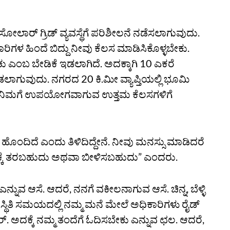
ಾರ್ ಗ್ರಿಡ್ ವ್ಯವಸ್ಥೆಗೆ ಪರಿಶೀಲನೆ ನಡೆಸಲಾಗುವುದು.
ರಿಗಳ ಹಿಂದೆ ಬಿದ್ದು ನೀವು ಕೆಲಸ ಮಾಡಿಸಿಕೊಳ್ಳಬೇಕು.
ಕು ಎಂಬ ಬೇಡಿಕೆ ಇಡಲಾಗಿದೆ. ಅದಕ್ಕಾಗಿ 10 ಎಕರೆ
ುವುದು. ನಗರದ 20 ಕಿ.ಮೀ ವ್ಯಾಪ್ತಿಯಲ್ಲಿ ಭೂಮಿ
ನು ನಿಮಗೆ ಉಪಯೋಗವಾಗುವ ಉತ್ತಮ ಕೆಲಸಗಳಿಗೆ
ೊಂದಿದೆ ಎಂದು ತಿಳಿದಿದ್ದೇನೆ. ನೀವು ಮನಸ್ಸು ಮಾಡಿದರೆ
ರಕ್ಕೆ ತರಬಹುದು ಅಥವಾ ಬೀಳಿಸಬಹುದು” ಎಂದರು.
್ನುವ ಆಸೆ. ಆದರೆ, ನನಗೆ ವಕೀಲನಾಗುವ ಆಸೆ. ಚಿನ್ನ, ಬೆಳ್ಳಿ
್ಥಿತಿ ಸಮಯದಲ್ಲಿ ನಮ್ಮ ಮನೆ ಮೇಲೆ ಅಧಿಕಾರಿಗಳು ರೈಡ್
. ಅದಕ್ಕೆ ನಮ್ಮ ತಂದೆಗೆ ಓದಿಸಬೇಕು ಎನ್ನುವ ಛಲ. ಆದರೆ,