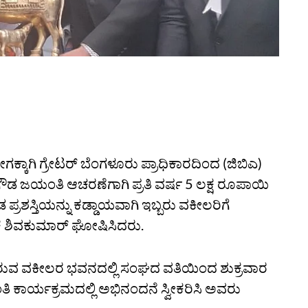
ಗಿ ಗ್ರೇಟರ್ ಬೆಂಗಳೂರು ಪ್ರಾಧಿಕಾರದಿಂದ (ಜಿಬಿಎ)
 ಜಯಂತಿ ಆಚರಣೆಗಾಗಿ ಪ್ರತಿ ವರ್ಷ 5 ಲಕ್ಷ ರೂಪಾಯಿ
ಪ್ರಶಸ್ತಿಯನ್ನು ಕಡ್ಡಾಯವಾಗಿ ಇಬ್ಬರು ವಕೀಲರಿಗೆ
ೆ ಶಿವಕುಮಾರ್ ಘೋಷಿಸಿದರು.
ಲಿರುವ ವಕೀಲರ ಭವನದಲ್ಲಿ ಸಂಘದ ವತಿಯಿಂದ ಶುಕ್ರವಾರ
ತಿ ಕಾರ್ಯಕ್ರಮದಲ್ಲಿ ಅಭಿನಂದನೆ ಸ್ವೀಕರಿಸಿ ಅವರು