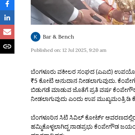
Bar & Bench
Published on
:
12 Jul 2025, 9:20 am
ಬೆಂಗಳೂರು ವಕೀಲರ ಸಂಘದ (ಎಎಬಿ) ಉಪಯೋಗಕ್ಕಾ
₹5 ಕೋಟಿ ಅನುದಾನ ನೀಡಲಾಗುವುದು. ಕೆಂಪೇಗೌಡ
ಬಿಡುಗಡೆ ಮಾಡುವ ಜೊತೆಗೆ ಪ್ರತಿ ವರ್ಷ ಕೆಂಪೇಗೌಡ 
ನೀಡಲಾಗುವುದು ಎಂದು ಉಪ ಮುಖ್ಯಮಂತ್ರಿ ಡಿ ಕ
ಬೆಂಗಳೂರಿನ ಸಿಟಿ ಸಿವಿಲ್ ಕೋರ್ಟ್ ಆವರಣದಲ್
ಹಮ್ಮಿಕೊಳ್ಳಲಾಗಿದ್ದ ನಾಡಪ್ರಭು ಕೆಂಪೇಗೌಡ ಜಯಂ