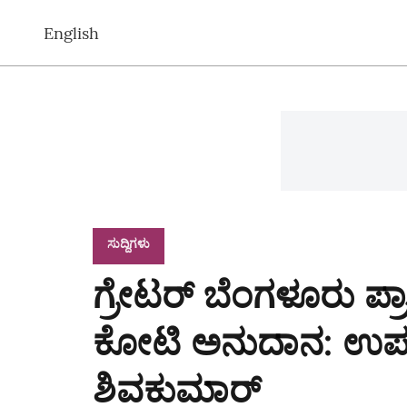
English
ಸುದ್ದಿಗಳು
ಗ್ರೇಟರ್ ಬೆಂಗಳೂರು ಪ್
ಕೋಟಿ ಅನುದಾನ: ಉಪಮುಖ
ಶಿವಕುಮಾರ್‌