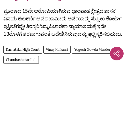
ಪ್ರಕರಣದ 15ನೇ ಆರೋಪಿಯಾಗಿರುವ ಧಾರವಾಡ ಕ್ಷೇತ್ರದ ಶಾಸಕ
ವಿನಯ ಕುಲಕರ್ಣಿ ಅವರ ಜಾಮೀನು ಅರ್ಜಿಯನ್ನು ಸುಪ್ರೀಂ ಕೋರ್ಟ್‌
ಇತ್ತೀಚೆಗಷ್ಟೇ ತಿರಸ್ಕರಿಸಿದ್ದು ವಿಚಾರಣಾ ನ್ಯಾಯಾಲಯಕ್ಕೆ ಇದೇ
13ರೊಳಗೆ ಶರಣಾಗುವಂತೆ ಆದೇಶಿಸಿರುವುದನ್ನು ಇಲ್ಲಿ ಸ್ಮರಿಸಬಹುದು.
Karnataka High Court
Vinay Kulkarni
Yogesh Gowda Murder
Chandrashekar Indi