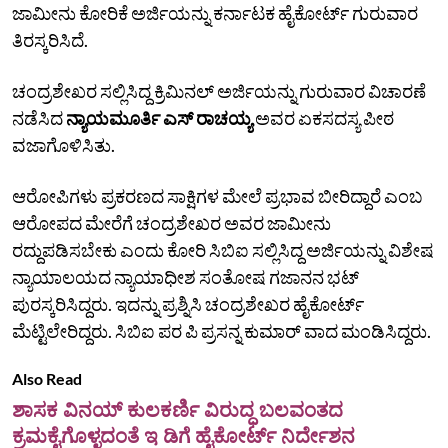
ಜಾಮೀನು ಕೋರಿಕೆ ಅರ್ಜಿಯನ್ನು ಕರ್ನಾಟಕ ಹೈಕೋರ್ಟ್‌ ಗುರುವಾರ
ತಿರಸ್ಕರಿಸಿದೆ.
ಚಂದ್ರಶೇಖರ ಸಲ್ಲಿಸಿದ್ದ ಕ್ರಿಮಿನಲ್‌ ಅರ್ಜಿಯನ್ನು ಗುರುವಾರ ವಿಚಾರಣೆ
ನಡೆಸಿದ
ನ್ಯಾಯಮೂರ್ತಿ ಎಸ್‌ ರಾಚಯ್ಯ
ಅವರ ಏಕಸದಸ್ಯ ಪೀಠ
ವಜಾಗೊಳಿಸಿತು.
ಆರೋಪಿಗಳು ಪ್ರಕರಣದ ಸಾಕ್ಷಿಗಳ ಮೇಲೆ ಪ್ರಭಾವ ಬೀರಿದ್ದಾರೆ ಎಂಬ
ಆರೋಪದ ಮೇರೆಗೆ ಚಂದ್ರಶೇಖರ ಅವರ ಜಾಮೀನು
ರದ್ದುಪಡಿಸಬೇಕು ಎಂದು ಕೋರಿ ಸಿಬಿಐ ಸಲ್ಲಿಸಿದ್ದ ಅರ್ಜಿಯನ್ನು ವಿಶೇಷ
ನ್ಯಾಯಾಲಯದ ನ್ಯಾಯಾಧೀಶ ಸಂತೋಷ ಗಜಾನನ ಭಟ್‌
ಪುರಸ್ಕರಿಸಿದ್ದರು. ಇದನ್ನು ಪ್ರಶ್ನಿಸಿ ಚಂದ್ರಶೇಖರ ಹೈಕೋರ್ಟ್‌
ಮೆಟ್ಟಿಲೇರಿದ್ದರು. ಸಿಬಿಐ ಪರ ಪಿ ಪ್ರಸನ್ನ ಕುಮಾರ್ ವಾದ ಮಂಡಿಸಿದ್ದರು.
Also Read
ಶಾಸಕ ವಿನಯ್‌ ಕುಲಕರ್ಣಿ ವಿರುದ್ಧ ಬಲವಂತದ
ಕ್ರಮಕೈಗೊಳ್ಳದಂತೆ ಇ ಡಿಗೆ ಹೈಕೋರ್ಟ್‌ ನಿರ್ದೇಶನ