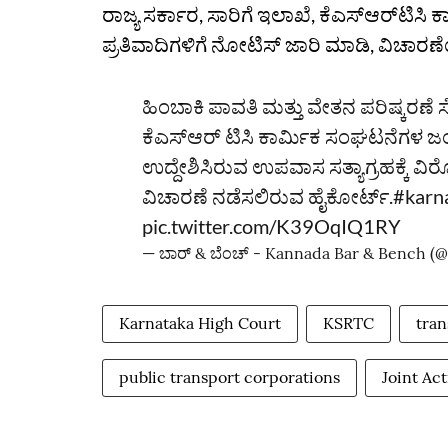
ರಾಜ್ಯ ಸರ್ಕಾರ, ಸಾರಿಗೆ ಇಲಾಖೆ, ಕೆಎಸ್ಆರ್‌ಟಿಸಿ
ಪ್ರತಿವಾದಿಗಳಿಗೆ ನೋಟಿಸ್‌ ಜಾರಿ ಮಾಡಿ, ವಿಚಾ
ಹಿಂಬಾಕಿ ಪಾವತಿ ಮತ್ತು ವೇತನ ಪರಿಷ್ಕರಣೆ ಸ
ಕೆಎಸ್ಆರ್ ಟಿಸಿ ಕಾರ್ಮಿಕ ಸಂಘಟನೆಗಳ ಜಂ
ಉದ್ದೇಶಿಸಿರುವ ಉಪವಾಸ ಸತ್ಯಾಗ್ರಹಕ್ಕೆ ವಿ
ವಿಚಾರಣೆ ನಡೆಸಲಿರುವ ಹೈಕೋರ್ಟ್.
#karn
pic.twitter.com/K39OqIQ1RY
— ಬಾರ್‌ & ಬೆಂಚ್ - Kannada Bar & Bench 
Karnataka High Court
KSRTC
tran
public transport corporations
Joint Ac