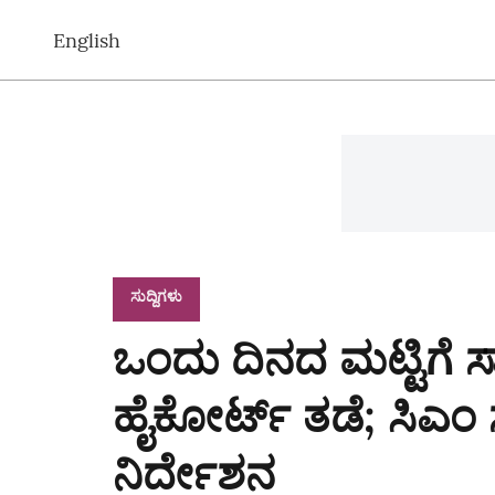
English
ಸುದ್ದಿಗಳು
ಒಂದು ದಿನದ ಮಟ್ಟಿಗೆ ಸಾರಿ
ಹೈಕೋರ್ಟ್‌ ತಡೆ; ಸಿಎಂ 
ನಿರ್ದೇಶನ