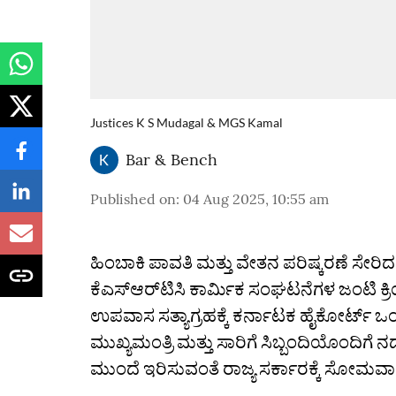
Justices K S Mudagal & MGS Kamal
Bar & Bench
Published on
:
04 Aug 2025, 10:55 am
ಹಿಂಬಾಕಿ ಪಾವತಿ ಮತ್ತು ವೇತನ ಪರಿಷ್ಕರಣೆ ಸೇರಿದಂ
ಕೆಎಸ್ಆರ್‌ಟಿಸಿ ಕಾರ್ಮಿಕ ಸಂಘಟನೆಗಳ ಜಂಟಿ ಕ
ಉಪವಾಸ ಸತ್ಯಾಗ್ರಹಕ್ಕೆ ಕರ್ನಾಟಕ ಹೈಕೋರ್ಟ್‌ ಒಂ
ಮುಖ್ಯಮಂತ್ರಿ ಮತ್ತು ಸಾರಿಗೆ ಸಿಬ್ಬಂದಿಯೊಂದಿ
ಮುಂದೆ ಇರಿಸುವಂತೆ ರಾಜ್ಯ ಸರ್ಕಾರಕ್ಕೆ ಸೋಮವಾರ 