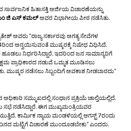
ುವ ಸಾರ್ವಜನಿಕ ಹಿತಾಸಕ್ತಿ ಅರ್ಜಿಯ ವಿಚಾರಣೆಯನ್ನು
ಂ ಜಿ ಎಸ್‌ ಕಮಲ್‌
ಅವರ ವಿಭಾಗೀಯ ಪೀಠ ನಡೆಸಿತು.
ಅಮೃತೇಶ್‌ ಅವರು “ರಾಜ್ಯ ಸರ್ಕಾರವು ಅಗತ್ಯ ಸೇವೆಗಳ
ರಿಂದ ಅನ್ವಯಿಸುವಂತೆ ಮುಷ್ಕರಕ್ಕೆ ನಿಷೇಧ ವಿಧಿಸಿದೆ.
ಹೂಡಲು ನಿರ್ಧರಿಸಿದ್ದಾರೆ. ಇದರಿಂದ ಜನ ಸಾಮಾನ್ಯರಿಗೆ
 ಸಕ್ಷಮ ಪ್ರಾಧಿಕಾರದ ನಡುವೆ ಒಮ್ಮತ ಮೂಡಿಸಲು
ು. ಮುಷ್ಕರ ನಡೆಸಲು ಸಿಬ್ಬಂದಿಗೆ ಅವಕಾಶ ನೀಡಬಾರದು”
ಿಕಾರಿ ಸಮ್ಮುಖದಲ್ಲಿ ಸಂಧಾನ ಪ್ರಕ್ರಿಯೆ ಚಾಲ್ತಿಯಲ್ಲಿದೆ.
ು ಸಭೆ ನಡೆಸಿದ್ದಾರೆ. ಈಗ ಮುಖ್ಯಮಂತ್ರಿಯವರ
ಯುತ್ತಿದೆ. ಕಾರ್ಮಿಕ ನ್ಯಾಯ ಮಂಡಳಿಯಲ್ಲಿ ಆಗಸ್ಟ್‌ 7ರಂದು
ಡು ದಿನದ ಮಟ್ಟಿಗೆ ವಿಚಾರಣೆ ಮುಂದೂಡಬೇಕು” ಎಂದರು.