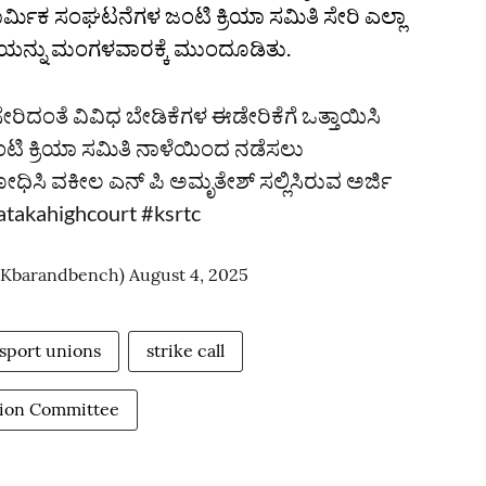
 ಕಾರ್ಮಿಕ ಸಂಘಟನೆಗಳ ಜಂಟಿ ಕ್ರಿಯಾ ಸಮಿತಿ ಸೇರಿ ಎಲ್ಲಾ
ರಣೆಯನ್ನು ಮಂಗಳವಾರಕ್ಕೆ ಮುಂದೂಡಿತು.
ೇರಿದಂತೆ ವಿವಿಧ ಬೇಡಿಕೆಗಳ ಈಡೇರಿಕೆಗೆ ಒತ್ತಾಯಿಸಿ
ಟಿ ಕ್ರಿಯಾ ಸಮಿತಿ ನಾಳೆಯಿಂದ ನಡೆಸಲು
ರೋಧಿಸಿ ವಕೀಲ ಎನ್ ಪಿ ಅಮೃತೇಶ್ ಸಲ್ಲಿಸಿರುವ ಅರ್ಜಿ
atakahighcourt
#ksrtc
(@Kbarandbench)
August 4, 2025
sport unions
strike call
tion Committee