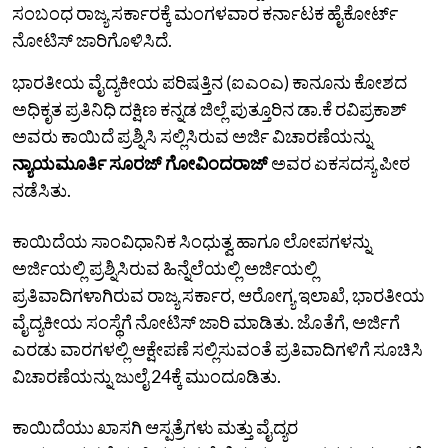
ಸಂಬಂಧ ರಾಜ್ಯ ಸರ್ಕಾರಕ್ಕೆ ಮಂಗಳವಾರ ಕರ್ನಾಟಕ ಹೈಕೋರ್ಟ್
ನೋಟಿಸ್ ಜಾರಿಗೊಳಿಸಿದೆ.
ಭಾರತೀಯ ವೈದ್ಯಕೀಯ ಪರಿಷತ್ತಿನ (ಐಎಂಎ) ಕಾನೂನು ಕೋಶದ
ಅಧಿಕೃತ ಪ್ರತಿನಿಧಿ ದಕ್ಷಿಣ ಕನ್ನಡ ಜಿಲ್ಲೆ ಪುತ್ತೂರಿನ ಡಾ.ಕೆ ರವಿಪ್ರಕಾಶ್
ಅವರು ಕಾಯಿದೆ ಪ್ರಶ್ನಿಸಿ ಸಲ್ಲಿಸಿರುವ ಅರ್ಜಿ ವಿಚಾರಣೆಯನ್ನು
ನ್ಯಾಯಮೂರ್ತಿ ಸೂರಜ್ ಗೋವಿಂದರಾಜ್
ಅವರ ಏಕಸದಸ್ಯ ಪೀಠ
ನಡೆಸಿತು.
ಕಾಯಿದೆಯ ಸಾಂವಿಧಾನಿಕ ಸಿಂಧುತ್ವ ಹಾಗೂ ಲೋಪಗಳನ್ನು
ಅರ್ಜಿಯಲ್ಲಿ ಪ್ರಶ್ನಿಸಿರುವ ಹಿನ್ನೆಲೆಯಲ್ಲಿ ಅರ್ಜಿಯಲ್ಲಿ
ಪ್ರತಿವಾದಿಗಳಾಗಿರುವ ರಾಜ್ಯ ಸರ್ಕಾರ, ಆರೋಗ್ಯ ಇಲಾಖೆ, ಭಾರತೀಯ
ವೈದ್ಯಕೀಯ ಸಂಸ್ಥೆಗೆ ನೋಟಿಸ್ ಜಾರಿ ಮಾಡಿತು. ಜೊತೆಗೆ, ಅರ್ಜಿಗೆ
ಎರಡು ವಾರಗಳಲ್ಲಿ ಆಕ್ಷೇಪಣೆ ಸಲ್ಲಿಸುವಂತೆ ಪ್ರತಿವಾದಿಗಳಿಗೆ ಸೂಚಿಸಿ
ವಿಚಾರಣೆಯನ್ನು ಜುಲೈ 24ಕ್ಕೆ ಮುಂದೂಡಿತು.
ಕಾಯಿದೆಯು ಖಾಸಗಿ ಆಸ್ಪತ್ರೆಗಳು ಮತ್ತು ವೈದ್ಯರ