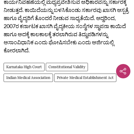
ಕಾರ್ಯನಿವಹಣೆಯಲ್ಲಿ ಮಧ್ಯಪ್ರವೇಶಿಸುವ ಅಧಿಕಾರವನ್ನು ಸರ್ಕಾರಕ್ಕೆ
ನೀಡುತ್ತದೆ. ಕಾಯಿದೆಯನ್ನು ಬಳಸಿಕೊಂಡು ಸರ್ಕಾರವು ಖಾಸಗಿ ಆಸ್ಪತ್ರೆ
ಹಾಗೂ ವೈದ್ಯರಿಗೆ ತೊಂದರೆ ನೀಡುವ ಸಾಧ್ಯತೆಯಿದೆ. ಆದ್ದರಿಂದ,
2007ರ ಕರ್ನಾಟಕ ಖಾಸಗಿ ವೈದ್ಯಕೀಯ ಸಂಸ್ಥೆಗಳ ಸ್ಥಾಪನಾ ಕಾಯಿದೆ
ಹಾಗೂ ಅದಕ್ಕೆ ಕಾಲಕಾಲಕ್ಕೆ ತರಲಾಗಿರುವ ತಿದ್ದುಪಡಿಗಳನ್ನು
ಅಸಾಂವಿಧಾನಿಕ ಎಂದು ಘೋಷಿಸಬೇಕು ಎಂದು ಅರ್ಜಿಯಲ್ಲಿ
ಕೋರಲಾಗಿದೆ.
Karnataka High Court
Constitutional Validity
Indian Medical Association
Private Medical Establishment Act