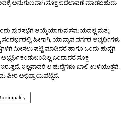
 ಅದಕ್ಕೆ ಅನುಗುಣವಾಗಿ ಸೂಕ್ತ ಬದಲಾವಣೆ ಮಾಡಬಹುದು
 ಒಂದು ಪುರಸಭೆಗೆ ಆಯ್ಕೆಯಾಗುವ ಸಮಯದಲ್ಲಿ ಮತ್ತು
ೆ ಸಂದರ್ಭದಲ್ಲಿ. ಹೀಗಾಗಿ, ಯಾವ್ಯಾವ ವರ್ಗದ ಅಭ್ಯರ್ಥಿಗಳು
್ದೆಗಳಿಗೆ ಮೀಸಲು ಪಟ್ಟಿ ಮಾಡಿದರೆ ಹಾಗೂ ಒಂದು ಹುದ್ದೆಗೆ
 ಅಭ್ಯರ್ಥಿ ಕಂಡುಬಂದಿಲ್ಲ ಎಂದಾದರೆ ಸೂಕ್ತ
ುತ್ತದೆ. ಇಲ್ಲವಾದರೆ ಆ ಹುದ್ದೆಗಳೂ ಖಾಲಿ ಉಳಿಯುತ್ತವೆ.
ು ಪೀಠ ಅಭಿಪ್ರಾಯಪಟ್ಟಿದೆ.
unicipality