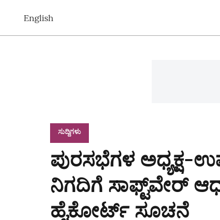
English
ಸುದ್ದಿಗಳು
ಪುರಸಭೆಗಳ ಅಧ್ಯಕ್ಷ-ಉಪಾ
ನಿಗದಿಗೆ ಸಾಫ್ಟ್‌ವೇರ್‌ 
ಹೈಕೋರ್ಟ್‌ ಸೂಚನೆ