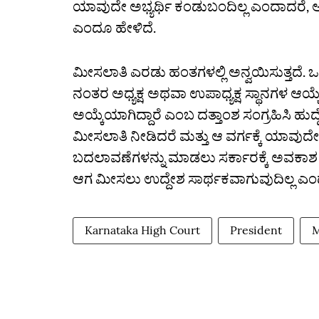
ಯಾವುದೇ ಅಭ್ಯರ್ಥಿ ಕಂಡುಬಂದಿಲ್ಲ ಎಂದಾದರೆ,
ಎಂದೂ ಹೇಳಿದೆ.
ಮೀಸಲಾತಿ ಎರಡು ಹಂತಗಳಲ್ಲಿ ಅನ್ವಯಿಸುತ್ತದೆ.
ನಂತರ ಅಧ್ಯಕ್ಷ ಅಥವಾ ಉಪಾಧ್ಯಕ್ಷ ಸ್ಥಾನಗಳ ಆಯ್ಕ
ಅಯ್ಕೆಯಾಗಿದ್ದಾರೆ ಎಂಬ ದತ್ತಾಂಶ ಸಂಗ್ರಹಿಸಿ ಹುದ
ಮೀಸಲಾತಿ ನೀಡಿದರೆ ಮತ್ತು ಆ ವರ್ಗಕ್ಕೆ ಯಾವುದೇ
ಬದಲಾವಣೆಗಳನ್ನು ಮಾಡಲು ಸರ್ಕಾರಕ್ಕೆ ಅವಕಾಶ ಇರ
ಆಗ ಮೀಸಲು ಉದ್ದೇಶ ಸಾರ್ಥಕವಾಗುವುದಿಲ್ಲ ಎಂದ
Karnataka High Court
President
M