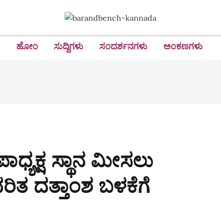
ಹೋಂ
ಸುದ್ದಿಗಳು
ಸಂದರ್ಶನಗಳು
ಅಂಕಣಗಳು
ಧ್ಯಕ್ಷ ಸ್ಥಾನ ಮೀಸಲು
ಆಧರಿತ ದತ್ತಾಂಶ ಬಳಕೆಗೆ