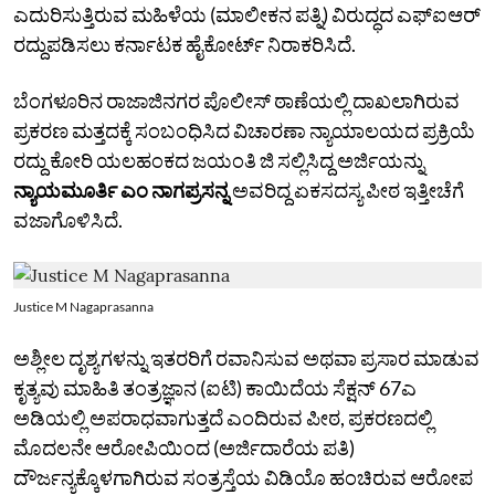
ಎದುರಿಸುತ್ತಿರುವ ಮಹಿಳೆಯ (ಮಾಲೀಕನ ಪತ್ನಿ) ವಿರುದ್ಧದ ಎಫ್‌ಐಆರ್
ರದ್ದುಪಡಿಸಲು ಕರ್ನಾಟಕ ಹೈಕೋರ್ಟ್ ನಿರಾಕರಿಸಿದೆ.
ಬೆಂಗಳೂರಿನ ರಾಜಾಜಿನಗರ ಪೊಲೀಸ್ ಠಾಣೆಯಲ್ಲಿ ದಾಖಲಾಗಿರುವ
ಪ್ರಕರಣ ಮತ್ತದಕ್ಕೆ ಸಂಬಂಧಿಸಿದ ವಿಚಾರಣಾ ನ್ಯಾಯಾಲಯದ ಪ್ರಕ್ರಿಯೆ
ರದ್ದು‌ ಕೋರಿ ಯಲಹಂಕದ ಜಯಂತಿ ಜಿ ಸಲ್ಲಿಸಿದ್ದ ಅರ್ಜಿಯನ್ನು
ನ್ಯಾಯಮೂರ್ತಿ ಎಂ ನಾಗಪ್ರಸನ್ನ
ಅವರಿದ್ದ ಏಕಸದಸ್ಯ ಪೀಠ ಇತ್ತೀಚೆಗೆ
ವಜಾಗೊಳಿಸಿದೆ.
Justice M Nagaprasanna
ಅಶ್ಲೀಲ ದೃಶ್ಯಗಳನ್ನು ಇತರರಿಗೆ ರವಾನಿಸುವ ಅಥವಾ ಪ್ರಸಾರ ಮಾಡುವ
ಕೃತ್ಯವು ಮಾಹಿತಿ ತಂತ್ರಜ್ಞಾನ (ಐಟಿ) ಕಾಯಿದೆಯ ಸೆಕ್ಷನ್ 67ಎ
ಅಡಿಯಲ್ಲಿ ಅಪರಾಧವಾಗುತ್ತದೆ ಎಂದಿರುವ ಪೀಠ, ಪ್ರಕರಣದಲ್ಲಿ
ಮೊದಲನೇ ಆರೋಪಿಯಿಂದ (ಅರ್ಜಿದಾರೆಯ ಪತಿ)
ದೌರ್ಜನ್ಯಕ್ಕೊಳಗಾಗಿರುವ ಸಂತ್ರಸ್ತೆಯ ವಿಡಿಯೊ ಹಂಚಿರುವ ಆರೋಪ