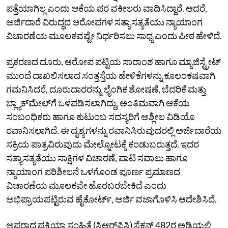
ಪತ್ತೆಯಾಗಿಲ್ಲ ಎಂದು ಆಕೆಯ ಪರ ವಕೀಲರು ವಾದಿಸಿದ್ದಾರೆ. ಆದರೆ,
ಅರ್ಜಿದಾರೆ ವಿರುದ್ಧದ ಆರೋಪಗಳ ಸತ್ಯಾಸತ್ಯತೆಯು ನ್ಯಾಯಾಂಗ
ವಿಚಾರಣೆಯ ಮೂಲಕವಷ್ಟೇ ನಿರ್ಧರಿಸಲು ಸಾಧ್ಯ ಎಂದು ಪೀಠ ಹೇಳಿದೆ.
ಪ್ರಕರಣದ ದೂರು, ಆರೋಪ ಪಟ್ಟಿಯ ಸಾರಾಂಶ ಹಾಗೂ ಮ್ಯಾಜಿಸ್ಟ್ರೇಟ್
ಮುಂದೆ ದಾಖಲಿಸಲಾದ ಸಂತ್ತಸ್ತೆಯ ಹೇಳಿಕೆಗಳನ್ನು ಕೂಲಂಕಷವಾಗಿ
ಗಮನಿಸಿದರೆ, ದೂರುದಾರರನ್ನು ಲೈಂಗಿಕ ಶೋಷಣೆ, ಬೆದರಿಕೆ ಮತ್ತು
ಬ್ಲ್ಯಾಕ್‌ಮೇಲ್‌ಗೆ ಒಳಪಡಿಸಲಾಗಿದ್ದು, ಅಂತಿಮವಾಗಿ ಆಕೆಯ
ಸಂಬಂಧಿಕರು ಹಾಗೂ ಕುಟುಂಬ ಸದಸ್ಯರಿಗೆ ಅಶ್ಲೀಲ ವಿಡಿಯೊ
ರವಾನಿಸಲಾಗಿದೆ. ಈ ದೃಶ್ಯಗಳನ್ನು ರವಾನಿಸಿರುವುದರಲ್ಲಿ ಅರ್ಜಿದಾರೆಯ
ಸಕ್ರಿಯ ಪಾತ್ರವಿರುವುದು ಮೇಲ್ನೋಟಕ್ಕೆ ಕಂಡುಬರುತ್ತದೆ. ಇದರ
ಸತ್ಯಾಸತ್ಯತೆಯು ಸಾಕ್ಷಿಗಳ ವಿಚಾರಣೆ, ಪಾಟಿ ಸವಾಲು ಹಾಗೂ
ನ್ಯಾಯಾಂಗ ಪರಿಶೀಲನೆ ಒಳಗೊಂಡ ಪೂರ್ಣ ಪ್ರಮಾಣದ
ವಿಚಾರಣೆಯ ಮೂಲಕವೇ ಹೊರಬರಬೇಕಿದೆ ಎಂದು
ಅಭಿಪ್ರಾಯಪಟ್ಟಿರುವ ಹೈಕೋರ್ಟ್, ಅರ್ಜಿ ವಜಾಗೊಳಿಸಿ ಆದೇಶಿಸಿದೆ.
ಅಪರಾಧ ಪ್ರಕ್ರಿಯಾ ಸಂಹಿತೆ (ಸಿಆರ್‌ಪಿಸಿ) ಸೆಕ್ಷನ್ 482ರ ಅಡಿಯಲ್ಲಿ