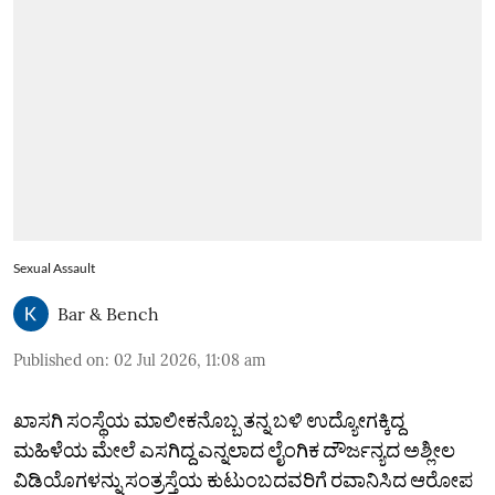
Sexual Assault
Bar & Bench
Published on
:
02 Jul 2026, 11:08 am
ಖಾಸಗಿ ಸಂಸ್ಥೆಯ ಮಾಲೀಕನೊಬ್ಬ ತನ್ನ ಬಳಿ ಉದ್ಯೋಗಕ್ಕಿದ್ದ
ಮಹಿಳೆಯ ಮೇಲೆ ಎಸಗಿದ್ದ ಎನ್ನಲಾದ ಲೈಂಗಿಕ ದೌರ್ಜನ್ಯದ ಅಶ್ಲೀಲ
ವಿಡಿಯೊಗಳನ್ನು ಸಂತ್ರಸ್ತೆಯ ಕುಟುಂಬದವರಿಗೆ ರವಾನಿಸಿದ ಆರೋಪ