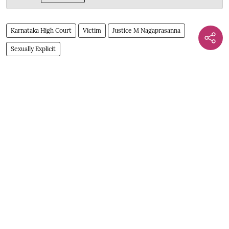
Karnataka High Court
Victim
Justice M Nagaprasanna
Sexually Explicit