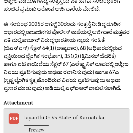
ಅಶ್ಲೀಲ ವಿಡಿಯೊಗಳನ್ನು ಸಂತ್ರಸ್ತೆಯ ಪತಿ ಹಾಗೂ ಸಂಬಂಧಿಕರಿಗೆ
ಹಂಚಿದ ಪ್ರಮುಖ ಆರೋಪ ಅರ್ಜಿದಾರೆಯ ಮೇಲಿದೆ.
ಈ ಸಂಬಂಧ 2025ರ ಆಗಸ್ಟ್ 30ರಂದು ಸಂತ್ರಸ್ತೆ ನೀಡಿದ್ದ ದೂರಿನ
ಆಧಾರದಲ್ಲಿ ರಾಜಾಜಿನಗರ ಪೊಲೀಸ್ ಠಾಣೆಯಲ್ಲಿ ಅರ್ಜಿದಾರೆ ಮತ್ತವರ
ಪತಿ ಮಲ್ಲಿಕಾರ್ಜುನ್ ವಿರುದ್ಧ ಭಾರತೀಯ ನ್ಯಾಯ ಸಂಹಿತೆ
(ಬಿಎನ್ಎಸ್) ಸೆಕ್ಷನ್ 64(1) (ಅತ್ಯಾಚಾರ), 68 (ಅಧಿಕಾರದಲ್ಲಿರುವ
ವ್ಯಕ್ತಿಯಿಂದ ಲೈಂಗಿಕ ಸಂಭೋಗ), 351(2) (ಕ್ರಿಮಿನಲ್ ಬೆದರಿಕೆ)
ಹಾಗೂ ಐಟಿ ಕಾಯಿದೆಯ ಸೆಕ್ಷನ್ 67 (ಎಲೆಕ್ಟ್ರಾನಿಕ್ ರೂಪದಲ್ಲಿ ಅಶ್ಲೀಲ
ವಿಷಯ ಪ್ರಕಟಿಸುವುದು ಅಥವಾ ರವಾನಿಸುವುದು) ಹಾಗೂ 67ಎ
(ಸ್ಪಷ್ಟ ಲೈಂಗಿಕ ಕೃತ್ಯ ಹೊಂದಿರುವ ವಿಷಯ ಪ್ರಕಟಿಸುವುದು ಅಥವಾ
ಪ್ರಸಾರ ಮಾಡುವುದು) ಅಡಿಯಲ್ಲಿ ಎಫ್‌ಐಆರ್ ದಾಖಲಿಸಲಾಗಿದೆ.
Attachment
Jayanthi G Vs State of Karnataka
PDF
Preview