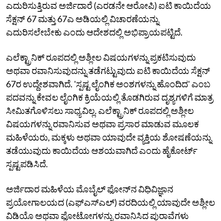
ಎದುರಿಸುತ್ತಿರುವ ಅರ್ಜಿದಾರೆ (ಎರಡನೇ ಆರೋಪಿ) ಐಟಿ ಕಾಯಿದೆಯ
ಸೆಕ್ಷನ್ 67 ಮತ್ತು 67ಎ ಅಡಿಯಲ್ಲಿ ವಿಚಾರಣೆಯನ್ನು
ಎದುರಿಸಲೇಬೇಕು ಎಂದು ಆದೇಶದಲ್ಲಿ ಅಭಿಪ್ರಾಯಪಟ್ಟಿದೆ.
ಎಲೆಕ್ಟ್ರಾನಿಕ್ ರೂಪದಲ್ಲಿ ಅಶ್ಲೀಲ ವಿಷಯಗಳನ್ನು ಪ್ರಕಟಿಸುವುದು
ಅಥವಾ ರವಾನಿಸುವುದನ್ನು ತಡೆಗಟ್ಟುವುದು ಐಟಿ ಕಾಯಿದೆಯ ಸೆಕ್ಷನ್
67ರ ಉದ್ದೇಶವಾಗಿದೆ. 'ಸ್ಪಷ್ಟ ಲೈಂಗಿಕ ಅಂಶಗಳನ್ನು ಹೊಂದಿದ' ಎಂಬ
ಪದವನ್ನು ಕೇವಲ ಲೈಂಗಿಕ ಕ್ರಿಯೆಯಲ್ಲಿ ತೊಡಗಿರುವ ದೃಶ್ಯಗಳಿಗೆ ಮಾತ್ರ
ಸೀಮಿತಗೊಳಿಸಲು ಸಾಧ್ಯವಿಲ್ಲ. ಎಲೆಕ್ಟ್ರಾನಿಕ್ ರೂಪದಲ್ಲಿ ಅಶ್ಲೀಲ
ವಿಷಯಗಳನ್ನು ರವಾನಿಸುವ ಅಥವಾ ಪ್ರಸಾರ ಮಾಡುವ ಮೂಲಕ
ಮಹಿಳೆಯರು, ಮಕ್ಕಳು ಅಥವಾ ಯಾವುದೇ ವ್ಯಕ್ತಿಯ ಶೋಷಣೆಯನ್ನು
ತಡೆಯುವುದು ಕಾಯಿದೆಯ ಆಶಯವಾಗಿದೆ ಎಂದು ಹೈಕೋರ್ಟ್
ಸ್ಪಷ್ಟಪಡಿಸಿದೆ.
ಅರ್ಜಿದಾರ ಮಹಿಳೆಯ ಮೊಬೈಲ್ ಫೋನ್‌ನ ವಿಧಿವಿಜ್ಞಾನ
ಪ್ರಯೋಗಾಲಯದ (ಎಫ್‌ಎಸ್‌ಎಲ್) ವರದಿಯಲ್ಲಿ ಯಾವುದೇ ಅಶ್ಲೀಲ
ವಿಡಿಯೊ ಅಥವಾ ಫೋಟೋಗಳನ್ನು ರವಾನಿಸಿದ ಪುರಾವೆಗಳು