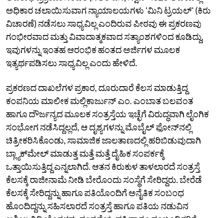
ಅಧಿಕಾರ ಚಲಾಯಿಸುವಾಗ ನ್ಯಾಯಾಲಯಗಳು 'ಮಿನಿ ಟ್ರಯಲ್' (ಕಿರು
ವಿಚಾರಣೆ) ನಡೆಸಲು ಸಾಧ್ಯವಿಲ್ಲ ಎಂದಿರುವ ಪೀಠವು ಈ ಪ್ರಕರಣವು
ಗಂಭೀರವಾದ ಮತ್ತು ವಿವಾದಾತ್ಮಕವಾದ ಸತ್ಯಾಂಶಗಳಿಂದ ಕೂಡಿದ್ದು,
ಇವುಗಳನ್ನು ಇಂತಹ ಆರಂಭಿಕ ಹಂತದ ಅರ್ಜಿಗಳ ಮೂಲಕ
ಇತ್ಯರ್ಥಪಡಿಸಲು ಸಾಧ್ಯವಿಲ್ಲ ಎಂದು ಹೇಳಿದೆ.
ಪ್ರಕರಣದ ದಾಖಲೆಗಳ ಪ್ರಕಾರ, ದೂರುದಾರೆ ಕೆಲಸ ಮಾಡುತ್ತಿದ್ದ
ಕಂಪನಿಯ ಮಾಲೀಕ ಮಲ್ಲಿಕಾರ್ಜುನ್ ಎಂ. ಎಂಬಾತ ಬಲವಂತ
ಹಾಗೂ ದೌರ್ಜನ್ಯದ ಮೂಲಕ ಸಂತ್ರಸ್ತೆಯ ಇಚ್ಛೆಗೆ ವಿರುದ್ಧವಾಗಿ ಲೈಂಗಿಕ
ಸಂಭೋಗ ನಡೆಸಿದ್ದಲ್ಲದೆ, ಆ ದೃಶ್ಯಗಳನ್ನು ಮೊಬೈಲ್ ಫೋನ್‌ನಲ್ಲಿ
ಚಿತ್ರೀಕರಿಸಿಕೊಂಡು, ಸಾಮಾಜಿಕ ಜಾಲತಾಣದಲ್ಲಿ ಹರಿಬಿಡುವುದಾಗಿ
ಬ್ಲ್ಯಾಕ್‌ಮೇಲ್ ಮಾಡುತ್ತ ಮತ್ತೆ ಮತ್ತೆ ದೈಹಿಕ ಸಂಪರ್ಕಕ್ಕೆ
ಒತ್ತಾಯಿಸುತ್ತಿದ್ದ ಎನ್ನಲಾಗಿದೆ. ಆತನ ಕಿರುಕುಳ ತಾಳಲಾರದೆ ಸಂತ್ರಸ್ತೆ
ಕೆಲಸಕ್ಕೆ ರಾಜೀನಾಮೆ ನೀಡಿ ಬೇರೊಂದು ಸಂಸ್ಥೆಗೆ ಸೇರಿದ್ದರು. ಬೇರೆಡೆ
ಕೆಲಸಕ್ಕೆ ಸೇರಿದ್ದನ್ನು ಹಾಗೂ ಪತಿಯೊಂದಿಗೆ ಅನೈತಿಕ ಸಂಬಂಧ
ಹೊಂದಿದ್ದನ್ನು ಸಹಿಸಲಾರದೆ ಸಂತ್ರಸ್ತೆ ಹಾಗೂ ಪತಿಯ ನಡುವಿನ