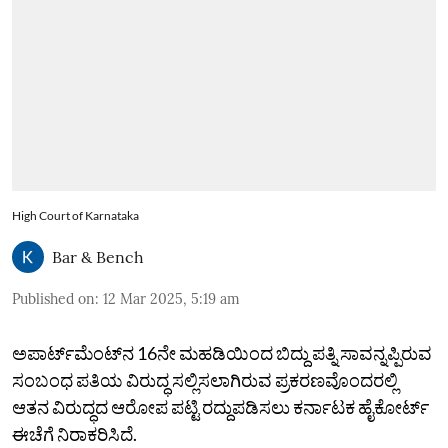
High Court of Karnataka
Bar & Bench
Published on
:
12 Mar 2025, 5:19 am
ಅಪಾರ್ಟ್‌ಮೆಂಟ್‌ನ 16ನೇ ಮಹಡಿಯಿಂದ ಬಿದ್ದು ಪತ್ನಿ ಸಾವನ್ನಪ್ಪಿರುವ
ಸಂಬಂಧ ಪತಿಯ ವಿರುದ್ಧ ಸಲ್ಲಿಸಲಾಗಿರುವ ಪ್ರಕರಣವೊಂದರಲ್ಲಿ
ಆತನ ವಿರುದ್ಧದ ಆರೋಪ ಪಟ್ಟಿ ರದ್ದುಪಡಿಸಲು ಕರ್ನಾಟಕ ಹೈಕೋರ್ಟ್
ಈಚೆಗೆ ನಿರಾಕರಿಸಿದೆ.